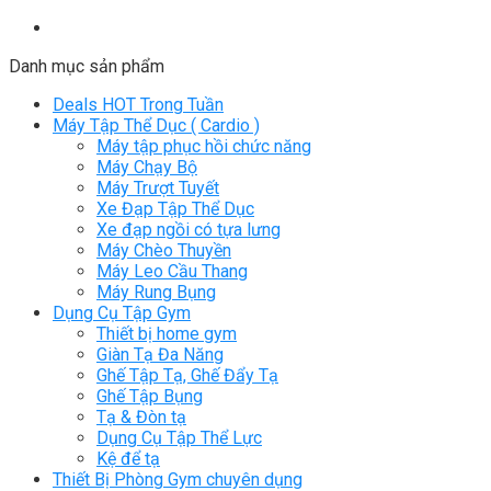
Danh mục sản phẩm
Deals HOT Trong Tuần
Máy Tập Thể Dục ( Cardio )
Máy tập phục hồi chức năng
Máy Chạy Bộ
Máy Trượt Tuyết
Xe Đạp Tập Thể Dục
Xe đạp ngồi có tựa lưng
Máy Chèo Thuyền
Máy Leo Cầu Thang
Máy Rung Bụng
Dụng Cụ Tập Gym
Thiết bị home gym
Giàn Tạ Đa Năng
Ghế Tập Tạ, Ghế Đẩy Tạ
Ghế Tập Bụng
Tạ & Đòn tạ
Dụng Cụ Tập Thể Lực
Kệ để tạ
Thiết Bị Phòng Gym chuyên dụng