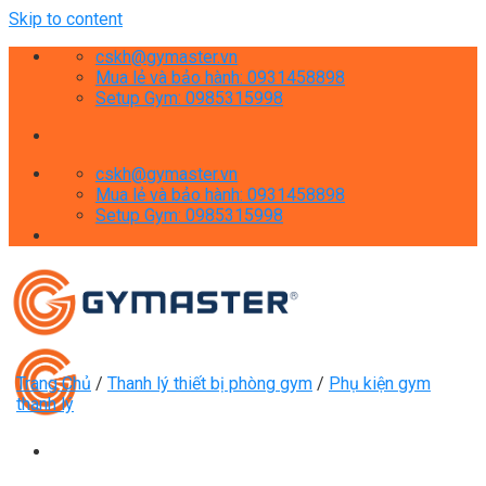
Skip to content
cskh@gymaster.vn
Mua lẻ và bảo hành: 0931458898
Setup Gym: 0985315998
cskh@gymaster.vn
Mua lẻ và bảo hành: 0931458898
Setup Gym: 0985315998
Trang Chủ
/
Thanh lý thiết bị phòng gym
/
Phụ kiện gym
thanh lý