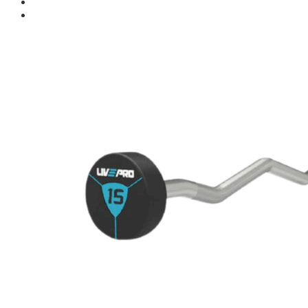
Giới thiệu
Shop
Giàn Tạ Đa Năng
Máy Chạy Bộ
Xe Đạp Tập Thể Dục
Máy Tập Thể Dục ( Cardio )
Máy Chạy Bộ
Xe Đạp Tập Thể Dục
Xe đạp ngồi có tựa lưng
Máy Trượt Tuyết
Máy Chèo Thuyền
Máy Leo Cầu Thang
Máy Rung Bụng
Máy tập phục hồi chức năng
Thiết Bị Phòng Gym chuyên dụng
Máy Khối Tập Với Cáp
Máy khối đa năng
Robot
Ghế Tập Đa Năng
Khung Tập Tạ Rời
Dàn Tập Thể Lực 360
Máy tập Home Gym
Dụng Cụ Tập Gym
Giàn Tạ Đa Năng