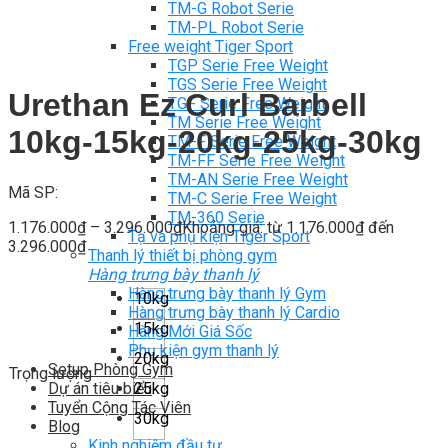
TM-G Robot Serie
TM-PL Robot Serie
Free weight Tiger Sport
TGP Serie Free Weight
TGS Serie Free Weight
Urethan Ez Curl Barbell
TGF Serie Free Weight
TM Serie Free Weight
10kg-15kg-20kg-25kg-30kg
TM-F Serie Free Weight
TM-FF Serie Free Weight
TM-AN Serie Free Weight
Mã SP:
TM-C Serie Free Weight
TM-360 Serie
1.176.000
₫
–
3.296.000
₫
Khoảng giá: từ 1.176.000₫ đến
Tạ và phụ kiện Tiger Sport
3.296.000₫
Thanh lý thiết bị phòng gym
Hàng trưng bày thanh lý
Hàng trưng bày thanh lý Gym
10kg
Hàng trưng bày thanh lý Cardio
15kg
Hàng Mới Giá Sốc
Phụ kiện gym thanh lý
20kg
Setup Phòng Gym
Trọng lượng
25kg
Dự án tiêu biểu
Tuyển Cộng Tác Viên
30kg
Blog
Kinh nghiệm đầu tư