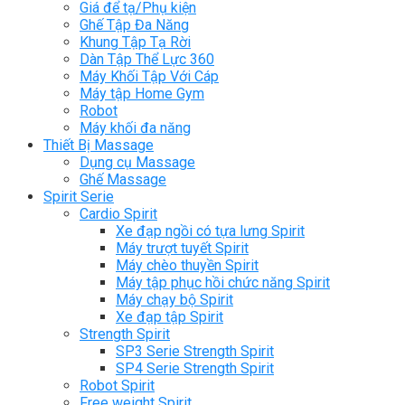
Giá để tạ/Phụ kiện
Ghế Tập Đa Năng
Khung Tập Tạ Rời
Dàn Tập Thể Lực 360
Máy Khối Tập Với Cáp
Máy tập Home Gym
Robot
Máy khối đa năng
Thiết Bị Massage
Dụng cụ Massage
Ghế Massage
Spirit Serie
Cardio Spirit
Xe đạp ngồi có tựa lưng Spirit
Máy trượt tuyết Spirit
Máy chèo thuyền Spirit
Máy tập phục hồi chức năng Spirit
Máy chạy bộ Spirit
Xe đạp tập Spirit
Strength Spirit
SP3 Serie Strength Spirit
SP4 Serie Strength Spirit
Robot Spirit
Free weight Spirit