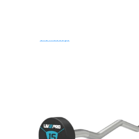
Ghế Tập Bụng
Ghế Tập Tạ
Dụng Cụ Tập Thể Lực
Tạ & Đòn tạ
Kệ để tạ
Thiết Bị Massage
Ghế Massage
Dụng cụ Massage
Spirit Serie
Cardio Spirit
Máy chạy bộ Spirit
Xe đạp tập Spirit
Xe đạp ngồi có tựa lưng Spirit
Máy trượt tuyết Spirit
Máy chèo thuyền Spirit
Máy tập phục hồi chức năng Spirit
Strength Spirit
SP3 Serie Strength Spirit
SP4 Serie Strength Spirit
Robot Spirit
Free weight Spirit
Tiger Sport Serie
Cardio Tiger Sport