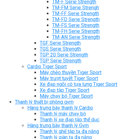
TM-F Serie Strength
TM-FM Serie Strengh
TM-FF Serie Strength
TM-FD Serie Strength
TM-FS Serie Strength
TM-FH Serie Strength
TM-AN Serie Strength
TGF Serie Strength
TGS Serie Strength
TGP 20 Serie Strength
TGP Serie Strength
Cardio Tiger Sport
Máy chèo thuyền Tiger Sport
Máy trượt tuyết Tiger Sport
Xe đạp ngồi có tựa lưng Tiger Sport
Xe đạp tập Tiger Sport
Máy chạy bộ Tiger Sport
Thanh lý thiết bị phòng gym
Hàng trưng bày thanh lý Cardio
Thanh lý máy chạy bộ
Thanh lý xe đạp tập thể dục
Hàng trưng bày thanh lý Gym
Thanh lý ghế tập tạ đa năng
Thanh lý giàn tạ đa năng