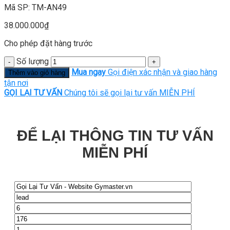
Mã SP: TM-AN49
38.000.000
₫
Cho phép đặt hàng trước
Số lượng
Mua ngay
Gọi điện xác nhận và giao hàng
Thêm vào giỏ hàng
tận nơi
GỌI LẠI TƯ VẤN
Chúng tôi sẽ gọi lại tư vấn MIỄN PHÍ
ĐỂ LẠI THÔNG TIN TƯ VẤN
MIỄN PHÍ