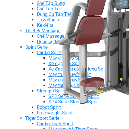
Ghế Tập Bụng
Ghế Tập Tạ
Dụng Cụ Tập Thể Lực
Tạ & Đòn tạ
Kệ để tạ
Thiết Bị Massage
Ghế Massage
Dụng cụ Massage
Spirit Serie
Cardio Spirit
Máy chạy bộ Spirit
Xe đạp tập Spirit
Xe đạp ngồi có tựa lưng Spirit
Máy trượt tuyết Spirit
Máy chèo thuyền Spirit
Máy tập phục hồi chức năng Spirit
Strength Spirit
SP3 Serie Strength Spirit
SP4 Serie Strength Spirit
Robot Spirit
Free weight Spirit
Tiger Sport Serie
Cardio Tiger Sport