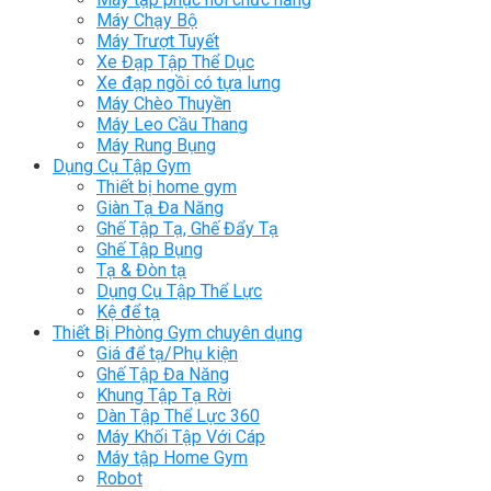
Máy Chạy Bộ
Máy Trượt Tuyết
Xe Đạp Tập Thể Dục
Xe đạp ngồi có tựa lưng
Máy Chèo Thuyền
Máy Leo Cầu Thang
Máy Rung Bụng
Dụng Cụ Tập Gym
Thiết bị home gym
Giàn Tạ Đa Năng
Ghế Tập Tạ, Ghế Đẩy Tạ
Ghế Tập Bụng
Tạ & Đòn tạ
Dụng Cụ Tập Thể Lực
Kệ để tạ
Thiết Bị Phòng Gym chuyên dụng
Giá để tạ/Phụ kiện
Ghế Tập Đa Năng
Khung Tập Tạ Rời
Dàn Tập Thể Lực 360
Máy Khối Tập Với Cáp
Máy tập Home Gym
Robot