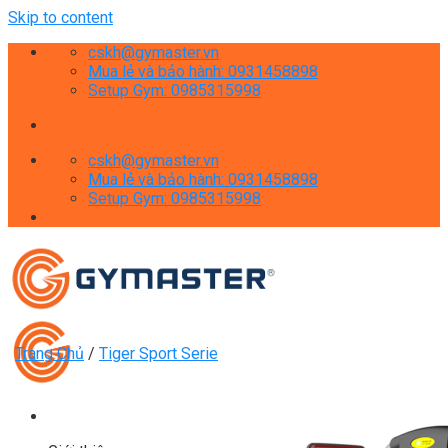
Skip to content
cskh@gymaster.vn
Mua lẻ và bảo hành: 0931458898
Setup Gym: 0985315998
cskh@gymaster.vn
Mua lẻ và bảo hành: 0931458898
Setup Gym: 0985315998
Trang Chủ
/
Tiger Sport Serie