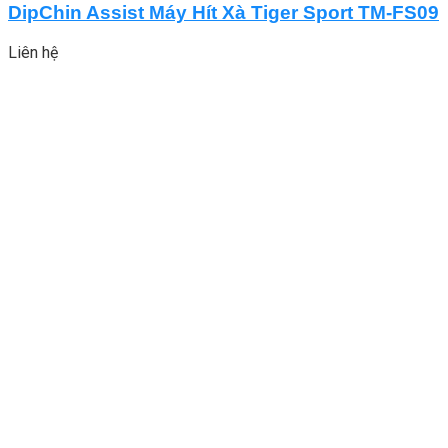
DipChin Assist Máy Hít Xà Tiger Sport TM-FS09
Liên hệ