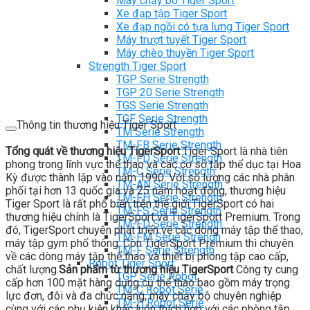
Máy chạy bộ Tiger Sport
Xe đạp tập Tiger Sport
Xe đạp ngồi có tựa lưng Tiger Sport
Máy trượt tuyết Tiger Sport
Máy chèo thuyền Tiger Sport
Strength Tiger Sport
TGP Serie Strength
TGP 20 Serie Strength
TGS Serie Strength
TGF Serie Strength
Thông tin thương hiệu Tiger Sport
TM Serie Strength
TM-FB Serie Strength
Tổng quát về thương hiệu TigerSport
Tiger Sport là nhà tiên
TM-FD Serie Strength
phong trong lĩnh vực thể thao và các cơ sở tập thể dục tại Hoa
TM-C Serie Strength
Kỳ được thành lập vào năm 1990. Với số lượng các nhà phân
TM-AN Serie Strength
phối tại hơn 13 quốc gia và 25 năm hoạt động, thương hiệu
TM-FH Serie Strength
Tiger Sport là rất phổ biến trên thế giới.TigerSport có hai
TM-FS Serie Strength
thương hiệu chính là TigerSport và TigerSport Premium. Trong
TM-FD Serie Strength
đó, TigerSport chuyên phát triển về các dòng máy tập thể thao,
TM-FM Serie Strengh
máy tập gym phổ thông. Còn TigerSport Premium thì chuyên
TM-F Serie Strength
về các dòng máy tập thể thao và thiết bị phòng tập cao cấp,
Robot Tiger Sport
chất lượng.
Sản phẩm từ thương hiệu TigerSport
Công ty cung
TGP Serie Robot
cấp hơn 100 mặt hàng dụng cụ thể thao bao gồm máy trọng
TM-C Robot Serie
lực đơn, đôi và đa chức năng, máy chạy bộ chuyên nghiệp
TM-H Robot Serie
cùng với các phụ kiện khác luôn thích hợp với các phòng tập