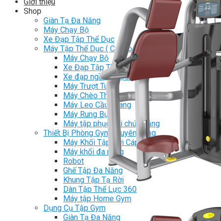
Giới thiệu
Shop
Giàn Tạ Đa Năng
Máy Chạy Bộ
Xe Đạp Tập Thể Dục
Máy Tập Thể Dục ( Cardio )
Máy Chạy Bộ
Xe Đạp Tập Thể Dục
Xe đạp ngồi có tựa lưng
Máy Trượt Tuyết
Máy Chèo Thuyền
Máy Leo Cầu Thang
Máy Rung Bụng
Máy tập phục hồi chức năng
Thiết Bị Phòng Gym chuyên dụng
Máy Khối Tập Với Cáp
Máy khối đa năng
Robot
Ghế Tập Đa Năng
Khung Tập Tạ Rời
Dàn Tập Thể Lực 360
Máy tập Home Gym
Dụng Cụ Tập Gym
Giàn Tạ Đa Năng