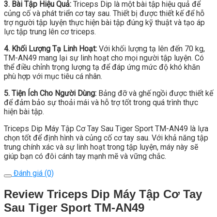
3. Bài Tập Hiệu Quả:
Triceps Dip là một bài tập hiệu quả để
củng cố và phát triển cơ tay sau. Thiết bị được thiết kế để hỗ
trợ người tập luyện thực hiện bài tập đúng kỹ thuật và tạo áp
lực tập trung lên cơ triceps.
4. Khối Lượng Tạ Linh Hoạt:
Với khối lượng tạ lên đến 70 kg,
TM-AN49 mang lại sự linh hoạt cho mọi người tập luyện. Có
thể điều chỉnh trọng lượng tạ để đáp ứng mức độ khó khăn
phù hợp với mục tiêu cá nhân.
5. Tiện Ích Cho Người Dùng:
Bảng đỡ và ghế ngồi được thiết kế
để đảm bảo sự thoải mái và hỗ trợ tốt trong quá trình thực
hiện bài tập.
Triceps Dip Máy Tập Cơ Tay Sau Tiger Sport TM-AN49 là lựa
chọn tốt để định hình và củng cố cơ tay sau. Với khả năng tập
trung chính xác và sự linh hoạt trong tập luyện, máy này sẽ
giúp bạn có đôi cánh tay mạnh mẽ và vững chắc.
Đánh giá (0)
Review Triceps Dip Máy Tập Cơ Tay
Sau Tiger Sport TM-AN49