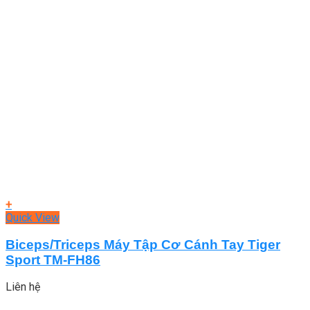
+
Quick View
Biceps/Triceps Máy Tập Cơ Cánh Tay Tiger
Sport TM-FH86
Liên hệ