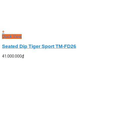
+
Quick View
Seated Dip Tiger Sport TM-FD26
41.000.000
₫