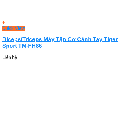
+
Quick View
Biceps/Triceps Máy Tập Cơ Cánh Tay Tiger
Sport TM-FH86
Liên hệ