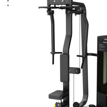
Giới thiệu
Shop
Giàn Tạ Đa Năng
Máy Chạy Bộ
Xe Đạp Tập Thể Dục
Máy Tập Thể Dục ( Cardio )
Máy Chạy Bộ
Xe Đạp Tập Thể Dục
Xe đạp ngồi có tựa lưng
Máy Trượt Tuyết
Máy Chèo Thuyền
Máy Leo Cầu Thang
Máy Rung Bụng
Máy tập phục hồi chức năng
Thiết Bị Phòng Gym chuyên dụng
Máy Khối Tập Với Cáp
Máy khối đa năng
Robot
Ghế Tập Đa Năng
Khung Tập Tạ Rời
Dàn Tập Thể Lực 360
Máy tập Home Gym
Dụng Cụ Tập Gym
Giàn Tạ Đa Năng