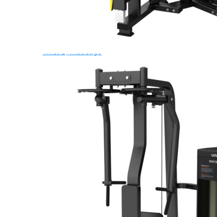
Ghế Tập Bụng
Ghế Tập Tạ
Dụng Cụ Tập Thể Lực
Tạ & Đòn tạ
Kệ để tạ
Thiết Bị Massage
Ghế Massage
Dụng cụ Massage
Spirit Serie
Cardio Spirit
Máy chạy bộ Spirit
Xe đạp tập Spirit
Xe đạp ngồi có tựa lưng Spirit
Máy trượt tuyết Spirit
Máy chèo thuyền Spirit
Máy tập phục hồi chức năng Spirit
Strength Spirit
SP3 Serie Strength Spirit
SP4 Serie Strength Spirit
Robot Spirit
Free weight Spirit
Tiger Sport Serie
Cardio Tiger Sport