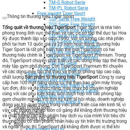
TM-G Robot Serie
TM-PL Robot Serie
Free weight Tiger Sport
Thông tin thương hiệu Tiger Sport
TGP Serie Free Weight
TGS Serie Free Weight
Tổng quát về thương hiệu TigerSport
Tiger Sport là nhà tiên
TGF Serie Free Weight
phong trong lĩnh vực thể thao và các cơ sở tập thể dục tại Hoa
TM Serie Free Weight
Kỳ được thành lập vào năm 1990. Với số lượng các nhà phân
TM-F Serie Free Weight
phối tại hơn 13 quốc gia và 25 năm hoạt động, thương hiệu
TM-FF Serie Free Weight
Tiger Sport là rất phổ biến trên thế giới.TigerSport có hai
TM-AN Serie Free Weight
thương hiệu chính là TigerSport và TigerSport Premium. Trong
TM-C Serie Free Weight
đó, TigerSport chuyên phát triển về các dòng máy tập thể thao,
TM-360 Serie
máy tập gym phổ thông. Còn TigerSport Premium thì chuyên
Tạ và phụ kiện Tiger Sport
về các dòng máy tập thể thao và thiết bị phòng tập cao cấp,
Thanh lý thiết bị phòng gym
chất lượng.
Sản phẩm từ thương hiệu TigerSport
Công ty cung
Hàng trưng bày thanh lý
cấp hơn 100 mặt hàng dụng cụ thể thao bao gồm máy trọng
Hàng trưng bày thanh lý Gym
lực đơn, đôi và đa chức năng, máy chạy bộ chuyên nghiệp
Hàng trưng bày thanh lý Cardio
cùng với các phụ kiện khác luôn thích hợp với các phòng tập
Hàng Mới Giá Sốc
gym chuyên nghiệp.Với thời kỳ kinh tế hội nhập, doanh nghiệp
Phụ kiện gym thanh lý
đóng vai trò quan trọng trong việc phát triển của nền kinh tế, vì
Setup Phòng Gym
vậy các doanh nghiệp luôn cố gắng để khẳng định thương hiệu
Dự án tiêu biểu
và chất lượng các sản phẩm hay dịch vụ của mình.Với tiêu chí
Tuyển Cộng Tác Viên
thương hiệu có sản phẩm, nhãn hiệu uy tín trên thị trường trong
Blog
và ngoài nước thì TigerSport đã khẳng định được vị thế khi
Kinh nghiệm đầu tư