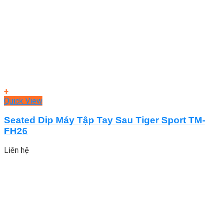
+
Quick View
Seated Dip Máy Tập Tay Sau Tiger Sport TM-
FH26
Liên hệ