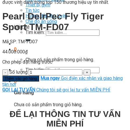
được vinh danh trong top 150 thương hiệu uy tín nhất.
Thiết bị gym
Tin tức
Pearl DelrPec Fly Tiger
Hướng dẫn tập luyện
Chế độ ăn uống
Sport TM-FD07
Liên Hệ
Tìm kiếm:
Mã SP: TM-FD07
0
44.000.000
₫
Chưa có sản phẩm trong giỏ hàng.
Cho phép đặt hàng trước
Tìm kiếm:
Số lượng
Mua ngay
Gọi điện xác nhận và giao hàng
Thêm vào giỏ hàng
0
tận nơi
GỌI LẠI TƯ VẤN
Chúng tôi sẽ gọi lại tư vấn MIỄN PHÍ
Giỏ hàng
Chưa có sản phẩm trong giỏ hàng.
ĐỂ LẠI THÔNG TIN TƯ VẤN
MIỄN PHÍ