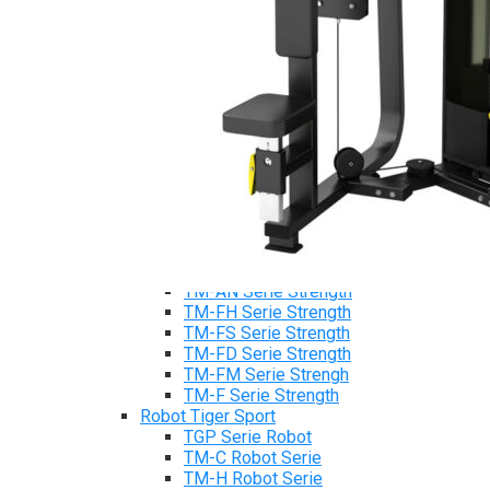
Máy chạy bộ Tiger Sport
Xe đạp tập Tiger Sport
Xe đạp ngồi có tựa lưng Tiger Sport
Máy trượt tuyết Tiger Sport
Máy chèo thuyền Tiger Sport
Strength Tiger Sport
TGP Serie Strength
TGP 20 Serie Strength
TGS Serie Strength
TGF Serie Strength
TM Serie Strength
TM-FB Serie Strength
TM-FD Serie Strength
TM-C Serie Strength
TM-AN Serie Strength
TM-FH Serie Strength
TM-FS Serie Strength
TM-FD Serie Strength
TM-FM Serie Strengh
TM-F Serie Strength
Robot Tiger Sport
TGP Serie Robot
TM-C Robot Serie
TM-H Robot Serie