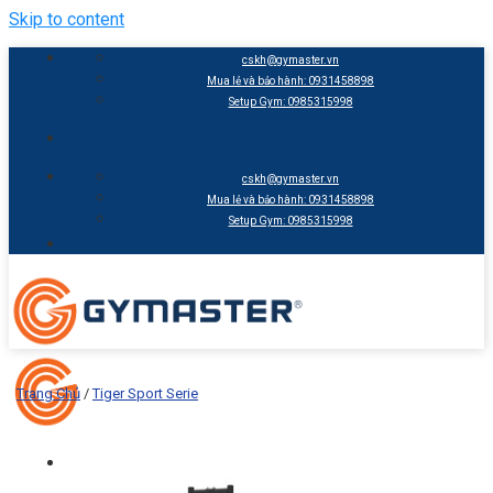
Skip to content
cskh@gymaster.vn
Mua lẻ và bảo hành: 0931458898
Setup Gym: 0985315998
cskh@gymaster.vn
Mua lẻ và bảo hành: 0931458898
Setup Gym: 0985315998
Trang Chủ
/
Tiger Sport Serie