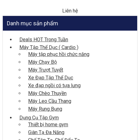
Liên hệ
Danh mục sản phẩm
Deals HOT Trong Tuần
Máy Tập Thể Dục ( Cardio )
Máy tập phục hồi chức năng
Máy Chạy Bộ
Máy Trượt Tuyết
Xe Đạp Tập Thể Dục
Xe đạp ngồi có tựa lưng
Máy Chèo Thuyền
Máy Leo Cầu Thang
Máy Rung Bụng
Dụng Cụ Tập Gym
Thiết bị home gym
Giàn Tạ Đa Năng