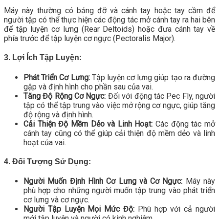
Máy này thường có bảng đỡ và cánh tay hoặc tay cầm để
người tập có thể thực hiện các động tác mở cánh tay ra hai bên
để tập luyện cơ lưng (Rear Deltoids) hoặc đưa cánh tay về
phía trước để tập luyện cơ ngực (Pectoralis Major).
3. Lợi Ích Tập Luyện:
Phát Triển Cơ Lưng:
Tập luyện cơ lưng giúp tạo ra đường
gập và định hình cho phần sau của vai.
Tăng Độ Rộng Cơ Ngực:
Đối với động tác Pec Fly, người
tập có thể tập trung vào việc mở rộng cơ ngực, giúp tăng
độ rộng và định hình.
Cải Thiện Độ Mềm Dẻo và Linh Hoạt:
Các động tác mở
cánh tay cũng có thể giúp cải thiện độ mềm dẻo và linh
hoạt của vai.
4. Đối Tượng Sử Dụng:
Người Muốn Định Hình Cơ Lưng và Cơ Ngực:
Máy này
phù hợp cho những người muốn tập trung vào phát triển
cơ lưng và cơ ngực.
Người Tập Luyện Mọi Mức Độ:
Phù hợp với cả người
mới tập luyện và người có kinh nghiệm.