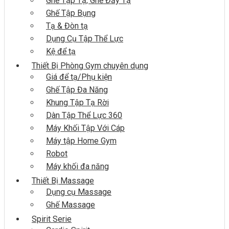
Ghế Tập Tạ, Ghế Đẩy Tạ
Ghế Tập Bụng
Tạ & Đòn tạ
Dụng Cụ Tập Thể Lực
Kệ để tạ
Thiết Bị Phòng Gym chuyên dụng
Giá để tạ/Phụ kiện
Ghế Tập Đa Năng
Khung Tập Tạ Rời
Dàn Tập Thể Lực 360
Máy Khối Tập Với Cáp
Máy tập Home Gym
Robot
Máy khối đa năng
Thiết Bị Massage
Dụng cụ Massage
Ghế Massage
Spirit Serie