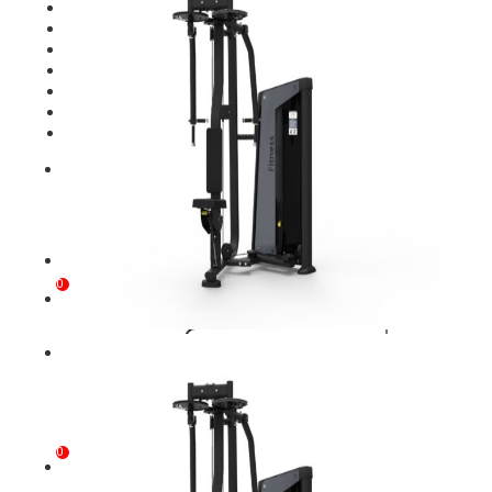
Giới thiệu
Shop
Setup Phòng Gym
Dự án tiêu biểu
Tuyển Cộng Tác Viên
Blog
Liên Hệ
Tìm kiếm:
0
Chưa có sản phẩm trong giỏ hàng.
Tìm kiếm:
0
Giỏ hàng