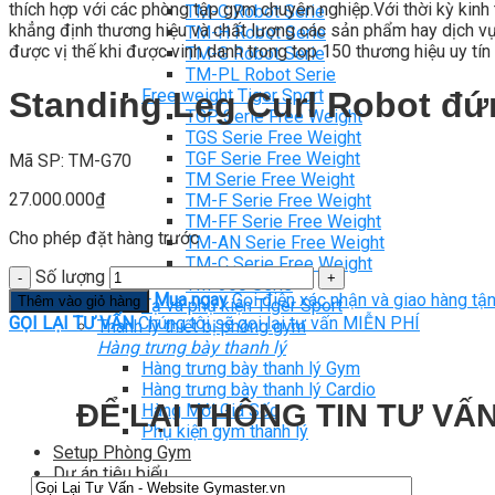
thích hợp với các phòng tập gym chuyên nghiệp.Với thời kỳ kinh t
TM-C Robot Serie
khẳng định thương hiệu và chất lượng các sản phẩm hay dịch vụ c
TM-H Robot Serie
được vị thế khi được vinh danh trong top 150 thương hiệu uy tín 
TM-G Robot Serie
TM-PL Robot Serie
Free weight Tiger Sport
Standing Leg Curl Robot đứ
TGP Serie Free Weight
TGS Serie Free Weight
TGF Serie Free Weight
Mã SP: TM-G70
TM Serie Free Weight
27.000.000
₫
TM-F Serie Free Weight
TM-FF Serie Free Weight
Cho phép đặt hàng trước
TM-AN Serie Free Weight
TM-C Serie Free Weight
Số lượng
TM-360 Serie
Mua ngay
Gọi điện xác nhận và giao hàng tận
Thêm vào giỏ hàng
Tạ và phụ kiện Tiger Sport
GỌI LẠI TƯ VẤN
Chúng tôi sẽ gọi lại tư vấn MIỄN PHÍ
Thanh lý thiết bị phòng gym
Hàng trưng bày thanh lý
Hàng trưng bày thanh lý Gym
Hàng trưng bày thanh lý Cardio
ĐỂ LẠI THÔNG TIN TƯ VẤN
Hàng Mới Giá Sốc
Phụ kiện gym thanh lý
Setup Phòng Gym
Dự án tiêu biểu
Tuyển Cộng Tác Viên