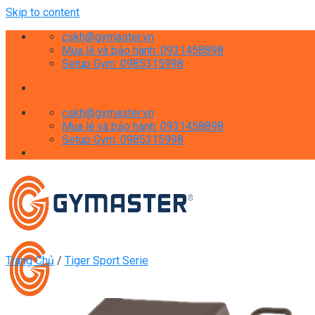
Skip to content
cskh@gymaster.vn
Mua lẻ và bảo hành: 0931458898
Setup Gym: 0985315998
cskh@gymaster.vn
Mua lẻ và bảo hành: 0931458898
Setup Gym: 0985315998
Trang Chủ
/
Tiger Sport Serie