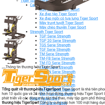
Tiger Sport Serie
Cardio Tiger Sport
Máy chạy bộ Tiger Sport
Xe đạp tập Tiger Sport
Xe đạp ngồi có tựa lưng Tiger Sport
Máy trượt tuyết Tiger Sport
Máy chèo thuyền Tiger Sport
Strength Tiger Sport
TGP Serie Strength
TGP 20 Serie Strength
TGS Serie Strength
TGF Serie Strength
TM Serie Strength
TM-FB Serie Strength
TM-FD Serie Strength
Thông tin thương hiệu Tiger Sport
TM-C Serie Strength
TM-AN Serie Strength
TM-FH Serie Strength
TM-FS Serie Strength
TM-FD Serie Strength
Tổng quát về thương hiệu TigerSport
Tiger Sport là nhà tiên ph
TM-FM Serie Strengh
hơn 13 quốc gia và 25 năm hoạt động, thương hiệu Tiger Sport là
TM-F Serie Strength
phát triển về các dòng máy tập thể thao, máy tập gym phổ thông
Robot Tiger Sport
thương hiệu TigerSport
Công ty cung cấp hơn 100 mặt hàng dụng
TGP Serie Robot