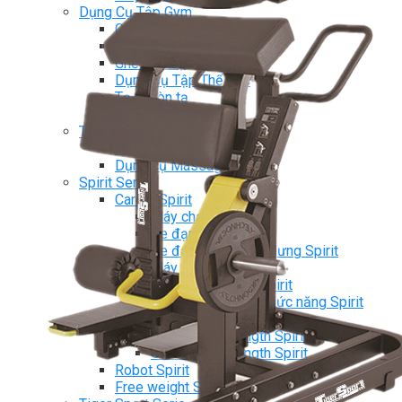
Dụng Cụ Tập Gym
Giàn Tạ Đa Năng
Ghế Tập Bụng
Ghế Tập Tạ
Dụng Cụ Tập Thể Lực
Tạ & Đòn tạ
Kệ để tạ
Thiết Bị Massage
Ghế Massage
Dụng cụ Massage
Spirit Serie
Cardio Spirit
Máy chạy bộ Spirit
Xe đạp tập Spirit
Xe đạp ngồi có tựa lưng Spirit
Máy trượt tuyết Spirit
Máy chèo thuyền Spirit
Máy tập phục hồi chức năng Spirit
Strength Spirit
SP3 Serie Strength Spirit
SP4 Serie Strength Spirit
Robot Spirit
Free weight Spirit