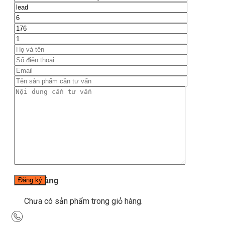
Blog
Kinh nghiệm đầu tư
Thiết bị gym
Tin tức
Hướng dẫn tập luyện
Chế độ ăn uống
Liên Hệ
Tìm kiếm:
0
Chưa có sản phẩm trong giỏ hàng.
Tìm kiếm:
0
Giỏ hàng
Chưa có sản phẩm trong giỏ hàng.