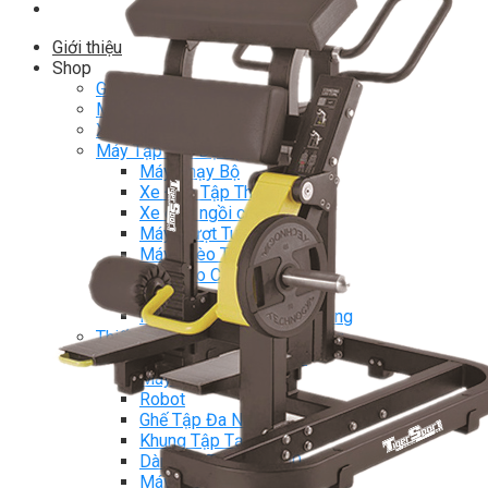
Giới thiệu
Shop
Giàn Tạ Đa Năng
Máy Chạy Bộ
Xe Đạp Tập Thể Dục
Máy Tập Thể Dục ( Cardio )
Máy Chạy Bộ
Xe Đạp Tập Thể Dục
Xe đạp ngồi có tựa lưng
Máy Trượt Tuyết
Máy Chèo Thuyền
Máy Leo Cầu Thang
Máy Rung Bụng
Máy tập phục hồi chức năng
Thiết Bị Phòng Gym chuyên dụng
Máy Khối Tập Với Cáp
Máy khối đa năng
Robot
Ghế Tập Đa Năng
Khung Tập Tạ Rời
Dàn Tập Thể Lực 360
Máy tập Home Gym