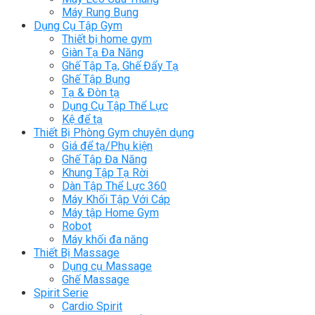
Máy Rung Bụng
Dụng Cụ Tập Gym
Thiết bị home gym
Giàn Tạ Đa Năng
Ghế Tập Tạ, Ghế Đẩy Tạ
Ghế Tập Bụng
Tạ & Đòn tạ
Dụng Cụ Tập Thể Lực
Kệ để tạ
Thiết Bị Phòng Gym chuyên dụng
Giá để tạ/Phụ kiện
Ghế Tập Đa Năng
Khung Tập Tạ Rời
Dàn Tập Thể Lực 360
Máy Khối Tập Với Cáp
Máy tập Home Gym
Robot
Máy khối đa năng
Thiết Bị Massage
Dụng cụ Massage
Ghế Massage
Spirit Serie
Cardio Spirit