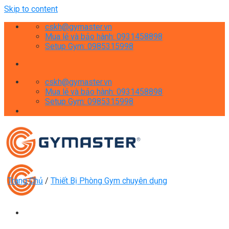
Skip to content
cskh@gymaster.vn
Mua lẻ và bảo hành: 0931458898
Setup Gym: 0985315998
cskh@gymaster.vn
Mua lẻ và bảo hành: 0931458898
Setup Gym: 0985315998
Trang Chủ
/
Thiết Bị Phòng Gym chuyên dụng