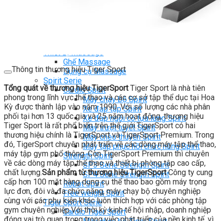
Ghế Tập Bụng
Ghế Tập Tạ
Dụng Cụ Tập Thể Lực
Tạ & Đòn tạ
Kệ để tạ
Thiết Bị Massage
Ghế Massage
Thông tin thương hiệu Tiger Sport
Dụng cụ Massage
Spirit Serie
Tổng quát về thương hiệu TigerSport
Tiger Sport là nhà tiên
Cardio Spirit
phong trong lĩnh vực thể thao và các cơ sở tập thể dục tại Hoa
Máy chạy bộ Spirit
Kỳ được thành lập vào năm 1990. Với số lượng các nhà phân
Xe đạp tập Spirit
phối tại hơn 13 quốc gia và 25 năm hoạt động, thương hiệu
Xe đạp ngồi có tựa lưng Spirit
Tiger Sport là rất phổ biến trên thế giới.TigerSport có hai
Máy trượt tuyết Spirit
thương hiệu chính là TigerSport và TigerSport Premium. Trong
Máy chèo thuyền Spirit
đó, TigerSport chuyên phát triển về các dòng máy tập thể thao,
Máy tập phục hồi chức năng Spirit
máy tập gym phổ thông. Còn TigerSport Premium thì chuyên
Strength Spirit
về các dòng máy tập thể thao và thiết bị phòng tập cao cấp,
SP3 Serie Strength Spirit
chất lượng.
Sản phẩm từ thương hiệu TigerSport
Công ty cung
SP4 Serie Strength Spirit
cấp hơn 100 mặt hàng dụng cụ thể thao bao gồm máy trọng
Robot Spirit
lực đơn, đôi và đa chức năng, máy chạy bộ chuyên nghiệp
Free weight Spirit
cùng với các phụ kiện khác luôn thích hợp với các phòng tập
Tiger Sport Serie
gym chuyên nghiệp.Với thời kỳ kinh tế hội nhập, doanh nghiệp
Cardio Tiger Sport
đóng vai trò quan trọng trong việc phát triển của nền kinh tế, vì