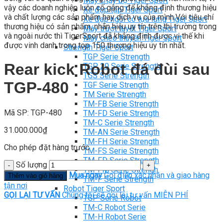
Máy chạy bộ Tiger Sport
vậy các doanh nghiệp luôn cố gắng để khẳng định thương hiệu
Xe đạp tập Tiger Sport
và chất lượng các sản phẩm hay dịch vụ của mình.Với tiêu chí
Xe đạp ngồi có tựa lưng Tiger Sport
thương hiệu có sản phẩm, nhãn hiệu uy tín trên thị trường trong
Máy trượt tuyết Tiger Sport
và ngoài nước thì TigerSport đã khẳng định được vị thế khi
Máy chèo thuyền Tiger Sport
được vinh danh trong top 150 thương hiệu uy tín nhất.
Strength Tiger Sport
TGP Serie Strength
Rear kick Robot đá đùi sau
TGP 20 Serie Strength
TGS Serie Strength
TGP-480
TGF Serie Strength
TM Serie Strength
TM-FB Serie Strength
Mã SP: TGP-480
TM-FD Serie Strength
TM-C Serie Strength
31.000.000
₫
TM-AN Serie Strength
TM-FH Serie Strength
Cho phép đặt hàng trước
TM-FS Serie Strength
TM-FD Serie Strength
Số lượng
TM-FM Serie Strengh
Mua ngay
Gọi điện xác nhận và giao hàng
Thêm vào giỏ hàng
TM-F Serie Strength
tận nơi
Robot Tiger Sport
GỌI LẠI TƯ VẤN
Chúng tôi sẽ gọi lại tư vấn MIỄN PHÍ
TGP Serie Robot
TM-C Robot Serie
TM-H Robot Serie