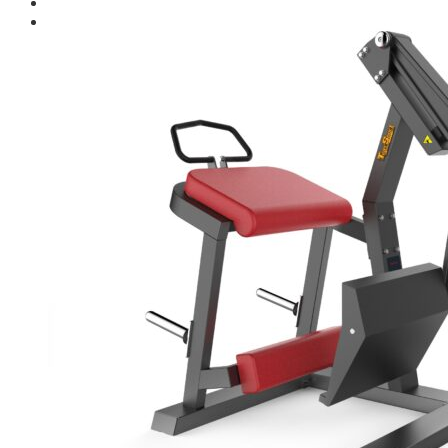
Giới thiệu
Shop
Giàn Tạ Đa Năng
Máy Chạy Bộ
Xe Đạp Tập Thể Dục
Máy Tập Thể Dục ( Cardio )
Máy Chạy Bộ
Xe Đạp Tập Thể Dục
Xe đạp ngồi có tựa lưng
Máy Trượt Tuyết
Máy Chèo Thuyền
Máy Leo Cầu Thang
Máy Rung Bụng
Máy tập phục hồi chức năng
Thiết Bị Phòng Gym chuyên dụng
Máy Khối Tập Với Cáp
Máy khối đa năng
Robot
Ghế Tập Đa Năng
Khung Tập Tạ Rời
Dàn Tập Thể Lực 360
Máy tập Home Gym
Dụng Cụ Tập Gym
Giàn Tạ Đa Năng