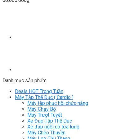
60.000.000
₫
Danh mục sản phẩm
Deals HOT Trong Tuần
Máy Tập Thể Dục ( Cardio )
Máy tập phục hồi chức năng
Máy Chạy Bộ
Máy Trượt Tuyết
Xe Đạp Tập Thể Dục
Xe đạp ngồi có tựa lưng
Máy Chèo Thuyền
Máy Leo Cầu Thang