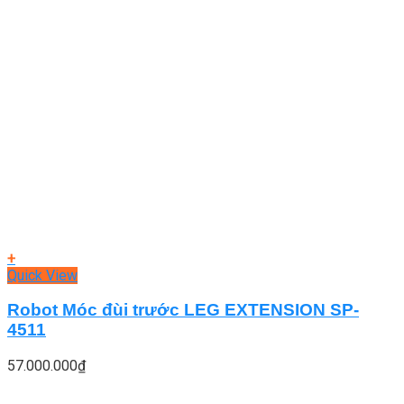
+
Quick View
Robot Móc đùi trước LEG EXTENSION SP-
4511
57.000.000
₫