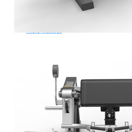
Ghế Tập Bụng
Ghế Tập Tạ
Dụng Cụ Tập Thể Lực
Tạ & Đòn tạ
Kệ để tạ
Thiết Bị Massage
Ghế Massage
Dụng cụ Massage
Spirit Serie
Cardio Spirit
Máy chạy bộ Spirit
Xe đạp tập Spirit
Xe đạp ngồi có tựa lưng Spirit
Máy trượt tuyết Spirit
Máy chèo thuyền Spirit
Máy tập phục hồi chức năng Spirit
Strength Spirit
SP3 Serie Strength Spirit
SP4 Serie Strength Spirit
Robot Spirit
Free weight Spirit
Tiger Sport Serie
Cardio Tiger Sport