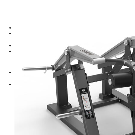
Thiết bị gym
Tin tức
Hướng dẫn tập luyện
Chế độ ăn uống
Liên Hệ
Tìm kiếm:
0
Chưa có sản phẩm trong giỏ hàng.
Tìm kiếm:
0
Giỏ hàng
Chưa có sản phẩm trong giỏ hàng.