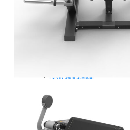
Máy chạy bộ Tiger Sport
Xe đạp tập Tiger Sport
Xe đạp ngồi có tựa lưng Tiger Sport
Máy trượt tuyết Tiger Sport
Máy chèo thuyền Tiger Sport
Strength Tiger Sport
TGP Serie Strength
TGP 20 Serie Strength
TGS Serie Strength
TGF Serie Strength
TM Serie Strength
TM-FB Serie Strength
TM-FD Serie Strength
TM-C Serie Strength
TM-AN Serie Strength
TM-FH Serie Strength
TM-FS Serie Strength
TM-FD Serie Strength
TM-FM Serie Strengh
TM-F Serie Strength
Robot Tiger Sport
TGP Serie Robot
TM-C Robot Serie
TM-H Robot Serie