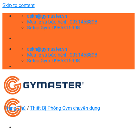
Skip to content
cskh@gymaster.vn
Mua lẻ và bảo hành: 0931458898
Setup Gym: 0985315998
cskh@gymaster.vn
Mua lẻ và bảo hành: 0931458898
Setup Gym: 0985315998
Trang Chủ
/
Thiết Bị Phòng Gym chuyên dụng