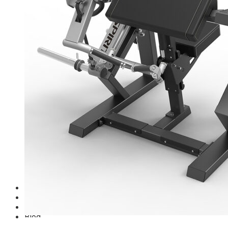
TM-G Robot Serie
TM-PL Robot Serie
Free weight Tiger Sport
TGP Serie Free Weight
TGS Serie Free Weight
TGF Serie Free Weight
TM Serie Free Weight
TM-F Serie Free Weight
TM-FF Serie Free Weight
TM-AN Serie Free Weight
TM-C Serie Free Weight
TM-360 Serie
Tạ và phụ kiện Tiger Sport
Thanh lý thiết bị phòng gym
Hàng trưng bày thanh lý
Hàng trưng bày thanh lý Gym
Hàng trưng bày thanh lý Cardio
Hàng Mới Giá Sốc
Phụ kiện gym thanh lý
Setup Phòng Gym
Dự án tiêu biểu
Tuyển Cộng Tác Viên
Blog
Kinh nghiệm đầu tư