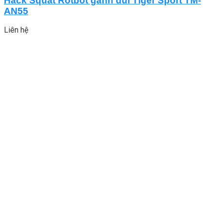
Hack Squat Rotbot gánh đùi Tiger Sport TM-
AN55
Liên hệ