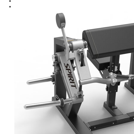
Giới thiệu
Shop
Giàn Tạ Đa Năng
Máy Chạy Bộ
Xe Đạp Tập Thể Dục
Máy Tập Thể Dục ( Cardio )
Máy Chạy Bộ
Xe Đạp Tập Thể Dục
Xe đạp ngồi có tựa lưng
Máy Trượt Tuyết
Máy Chèo Thuyền
Máy Leo Cầu Thang
Máy Rung Bụng
Máy tập phục hồi chức năng
Thiết Bị Phòng Gym chuyên dụng
Máy Khối Tập Với Cáp
Máy khối đa năng
Robot
Ghế Tập Đa Năng
Khung Tập Tạ Rời
Dàn Tập Thể Lực 360
Máy tập Home Gym
Dụng Cụ Tập Gym
Giàn Tạ Đa Năng