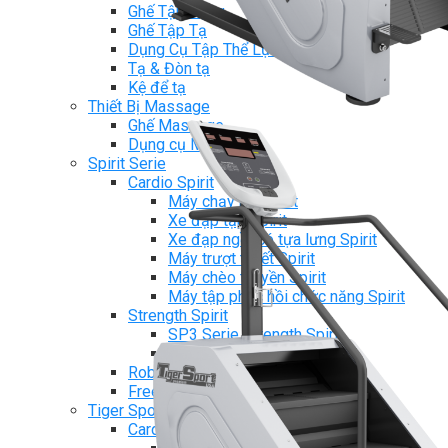
Ghế Tập Bụng
Ghế Tập Tạ
Dụng Cụ Tập Thể Lực
Tạ & Đòn tạ
Kệ để tạ
Thiết Bị Massage
Ghế Massage
Dụng cụ Massage
Spirit Serie
Cardio Spirit
Máy chạy bộ Spirit
Xe đạp tập Spirit
Xe đạp ngồi có tựa lưng Spirit
Máy trượt tuyết Spirit
Máy chèo thuyền Spirit
Máy tập phục hồi chức năng Spirit
Strength Spirit
SP3 Serie Strength Spirit
SP4 Serie Strength Spirit
Robot Spirit
Free weight Spirit
Tiger Sport Serie
Cardio Tiger Sport