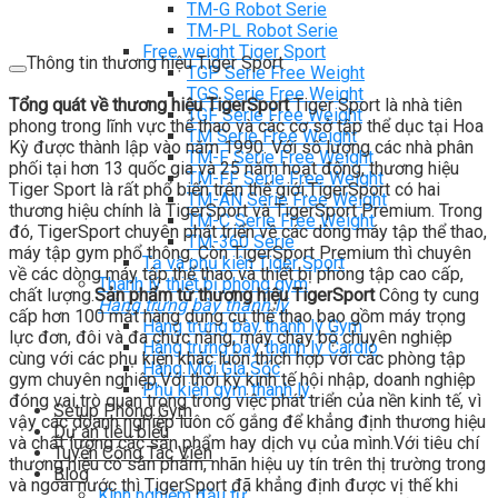
TM-G Robot Serie
TM-PL Robot Serie
Free weight Tiger Sport
Thông tin thương hiệu Tiger Sport
TGP Serie Free Weight
TGS Serie Free Weight
Tổng quát về thương hiệu TigerSport
Tiger Sport là nhà tiên
TGF Serie Free Weight
phong trong lĩnh vực thể thao và các cơ sở tập thể dục tại Hoa
TM Serie Free Weight
Kỳ được thành lập vào năm 1990. Với số lượng các nhà phân
TM-F Serie Free Weight
phối tại hơn 13 quốc gia và 25 năm hoạt động, thương hiệu
TM-FF Serie Free Weight
Tiger Sport là rất phổ biến trên thế giới.TigerSport có hai
TM-AN Serie Free Weight
thương hiệu chính là TigerSport và TigerSport Premium. Trong
TM-C Serie Free Weight
đó, TigerSport chuyên phát triển về các dòng máy tập thể thao,
TM-360 Serie
máy tập gym phổ thông. Còn TigerSport Premium thì chuyên
Tạ và phụ kiện Tiger Sport
về các dòng máy tập thể thao và thiết bị phòng tập cao cấp,
Thanh lý thiết bị phòng gym
chất lượng.
Sản phẩm từ thương hiệu TigerSport
Công ty cung
Hàng trưng bày thanh lý
cấp hơn 100 mặt hàng dụng cụ thể thao bao gồm máy trọng
Hàng trưng bày thanh lý Gym
lực đơn, đôi và đa chức năng, máy chạy bộ chuyên nghiệp
Hàng trưng bày thanh lý Cardio
cùng với các phụ kiện khác luôn thích hợp với các phòng tập
Hàng Mới Giá Sốc
gym chuyên nghiệp.Với thời kỳ kinh tế hội nhập, doanh nghiệp
Phụ kiện gym thanh lý
đóng vai trò quan trọng trong việc phát triển của nền kinh tế, vì
Setup Phòng Gym
vậy các doanh nghiệp luôn cố gắng để khẳng định thương hiệu
Dự án tiêu biểu
và chất lượng các sản phẩm hay dịch vụ của mình.Với tiêu chí
Tuyển Cộng Tác Viên
thương hiệu có sản phẩm, nhãn hiệu uy tín trên thị trường trong
Blog
và ngoài nước thì TigerSport đã khẳng định được vị thế khi
Kinh nghiệm đầu tư