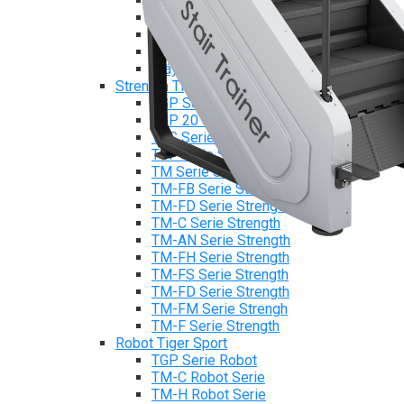
Máy chạy bộ Tiger Sport
Xe đạp tập Tiger Sport
Xe đạp ngồi có tựa lưng Tiger Sport
Máy trượt tuyết Tiger Sport
Máy chèo thuyền Tiger Sport
Strength Tiger Sport
TGP Serie Strength
TGP 20 Serie Strength
TGS Serie Strength
TGF Serie Strength
TM Serie Strength
TM-FB Serie Strength
TM-FD Serie Strength
TM-C Serie Strength
TM-AN Serie Strength
TM-FH Serie Strength
TM-FS Serie Strength
TM-FD Serie Strength
TM-FM Serie Strengh
TM-F Serie Strength
Robot Tiger Sport
TGP Serie Robot
TM-C Robot Serie
TM-H Robot Serie