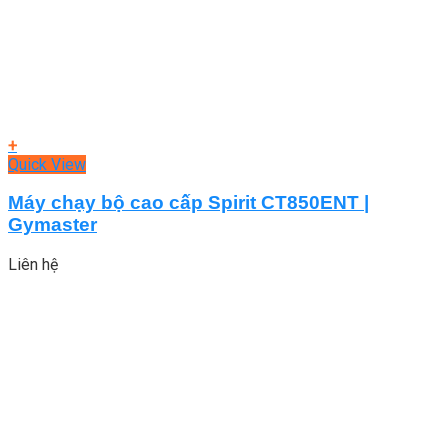
+
Quick View
Máy chạy bộ cao cấp Spirit CT850ENT |
Gymaster
Liên hệ