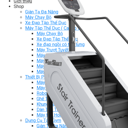
Giới thiệu
Shop
Giàn Tạ Đa Năng
Máy Chạy Bộ
Xe Đạp Tập Thể Dục
Máy Tập Thể Dục ( Cardio )
Máy Chạy Bộ
Xe Đạp Tập Thể Dục
Xe đạp ngồi có tựa lưng
Máy Trượt Tuyết
Máy Chèo Thuyền
Máy Leo Cầu Thang
Máy Rung Bụng
Máy tập phục hồi chức năng
Thiết Bị Phòng Gym chuyên dụng
Máy Khối Tập Với Cáp
Máy khối đa năng
Robot
Ghế Tập Đa Năng
Khung Tập Tạ Rời
Dàn Tập Thể Lực 360
Máy tập Home Gym
Dụng Cụ Tập Gym
Giàn Tạ Đa Năng