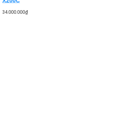
X200C
34.000.000
₫