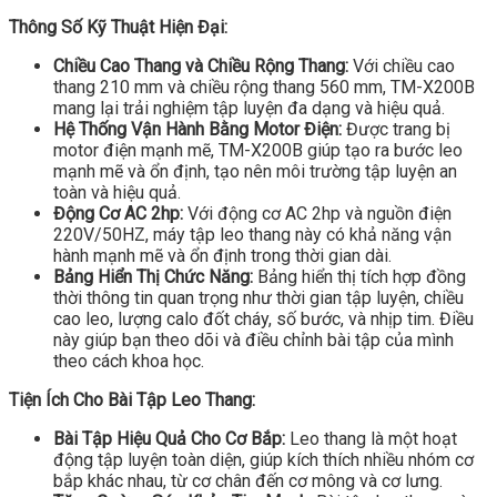
Thông Số Kỹ Thuật Hiện Đại:
Chiều Cao Thang và Chiều Rộng Thang:
Với chiều cao
thang 210 mm và chiều rộng thang 560 mm, TM-X200B
mang lại trải nghiệm tập luyện đa dạng và hiệu quả.
Hệ Thống Vận Hành Bằng Motor Điện:
Được trang bị
motor điện mạnh mẽ, TM-X200B giúp tạo ra bước leo
mạnh mẽ và ổn định, tạo nên môi trường tập luyện an
toàn và hiệu quả.
Động Cơ AC 2hp:
Với động cơ AC 2hp và nguồn điện
220V/50HZ, máy tập leo thang này có khả năng vận
hành mạnh mẽ và ổn định trong thời gian dài.
Bảng Hiển Thị Chức Năng:
Bảng hiển thị tích hợp đồng
thời thông tin quan trọng như thời gian tập luyện, chiều
cao leo, lượng calo đốt cháy, số bước, và nhịp tim. Điều
này giúp bạn theo dõi và điều chỉnh bài tập của mình
theo cách khoa học.
Tiện Ích Cho Bài Tập Leo Thang:
Bài Tập Hiệu Quả Cho Cơ Bắp:
Leo thang là một hoạt
động tập luyện toàn diện, giúp kích thích nhiều nhóm cơ
bắp khác nhau, từ cơ chân đến cơ mông và cơ lưng.