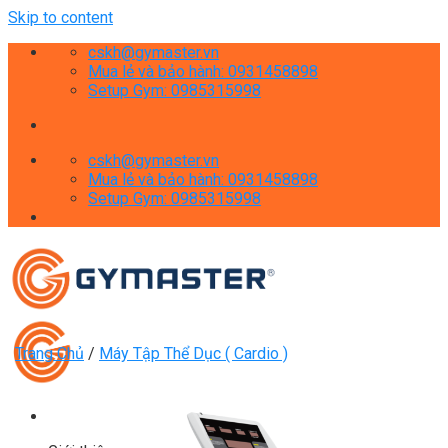
Skip to content
cskh@gymaster.vn
Mua lẻ và bảo hành: 0931458898
Setup Gym: 0985315998
cskh@gymaster.vn
Mua lẻ và bảo hành: 0931458898
Setup Gym: 0985315998
Trang Chủ
/
Máy Tập Thể Dục ( Cardio )