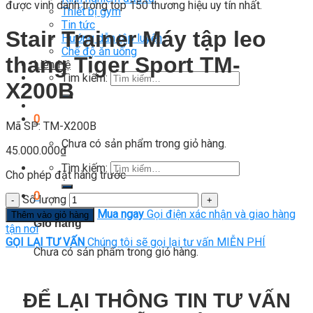
được vinh danh trong top 150 thương hiệu uy tín nhất.
Thiết bị gym
Tin tức
Stair Trainer Máy tập leo
Hướng dẫn tập luyện
Chế độ ăn uống
thang Tiger Sport TM-
Liên Hệ
Tìm kiếm:
X200B
0
Mã SP: TM-X200B
Chưa có sản phẩm trong giỏ hàng.
45.000.000
₫
Tìm kiếm:
Cho phép đặt hàng trước
0
Số lượng
Mua ngay
Gọi điện xác nhận và giao hàng
Thêm vào giỏ hàng
Giỏ hàng
tận nơi
GỌI LẠI TƯ VẤN
Chúng tôi sẽ gọi lại tư vấn MIỄN PHÍ
Chưa có sản phẩm trong giỏ hàng.
ĐỂ LẠI THÔNG TIN TƯ VẤN