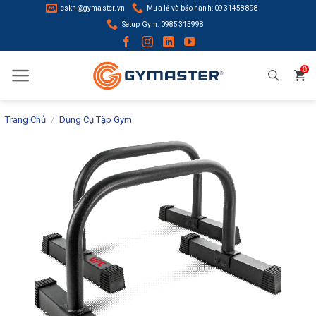
Skip
cskh@gymaster.vn
Mua lẻ và bảo hành: 0931458898
to
Setup Gym: 0985315998
content
0
Trang Chủ
/
Dụng Cụ Tập Gym