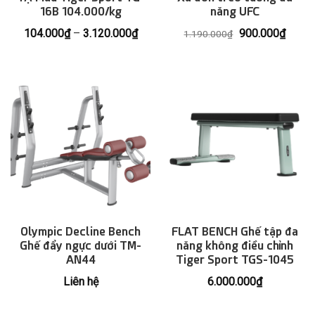
16B 104.000/kg
năng UFC
Khoảng
Giá
Giá
104.000
₫
–
3.120.000
₫
900.000
₫
1.190.000
₫
giá:
gốc
hiện
từ
là:
tại
104.000₫
1.190.000₫.
là:
đến
900.0
3.120.000₫
Olympic Decline Bench
FLAT BENCH Ghế tập đa
Ghế đẩy ngực dưới TM-
năng không điều chỉnh
AN44
Tiger Sport TGS-1045
Liên hệ
6.000.000
₫