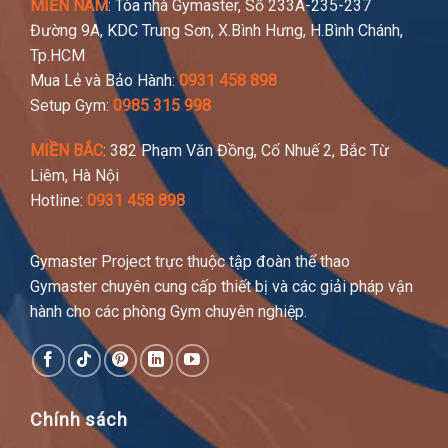
MIỀN NAM
: Tòa nhà Gymaster, Số 233A-235-237
Đường 9A, KDC Trung Sơn, X.Bình Hưng, H.Bình Chánh,
Tp.HCM
Mua Lẻ và Bảo Hành:
0931 458 898
Setup Gym:
0985 315 998
MIỀN BẮC
: 382 Phạm Văn Đồng, Cổ Nhuế 2, Bắc Từ
Liêm, Hà Nội
Hotline:
0931 458 898
Gymaster Project trực thuộc tập đoàn thể thao
Gymaster chuyên cung cấp thiết bị và các giải pháp vận
hành cho các phòng Gym chuyên nghiệp.
Chính sách