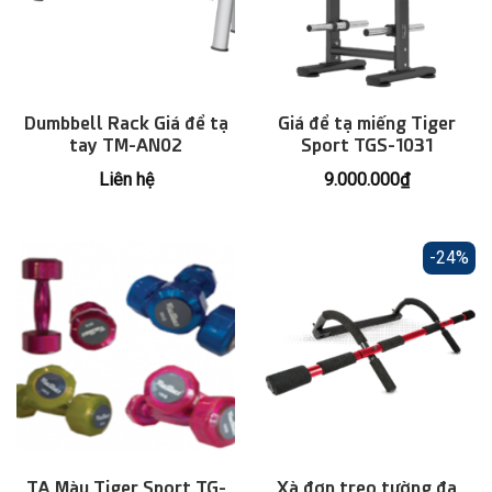
Dumbbell Rack Giá để tạ
Giá để tạ miếng Tiger
tay TM-AN02
Sport TGS-1031
Liên hệ
9.000.000
₫
-24%
TẠ Màu Tiger Sport TG-
Xà đơn treo tường đa