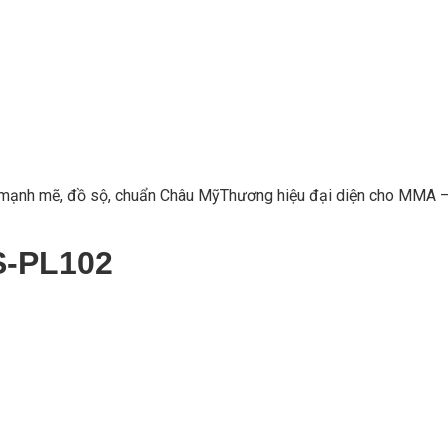
ùng mạnh mẽ, đồ sộ, chuẩn Châu MỹThương hiệu đại diện cho MMA –
S-PL102