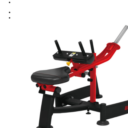
Giới thiệu
Shop
Giàn Tạ Đa Năng
Máy Chạy Bộ
Xe Đạp Tập Thể Dục
Máy Tập Thể Dục ( Cardio )
Máy Chạy Bộ
Xe Đạp Tập Thể Dục
Xe đạp ngồi có tựa lưng
Máy Trượt Tuyết
Máy Chèo Thuyền
Máy Leo Cầu Thang
Máy Rung Bụng
Máy tập phục hồi chức năng
Thiết Bị Phòng Gym chuyên dụng
Máy Khối Tập Với Cáp
Máy khối đa năng
Robot
Ghế Tập Đa Năng
Khung Tập Tạ Rời
Dàn Tập Thể Lực 360
Máy tập Home Gym