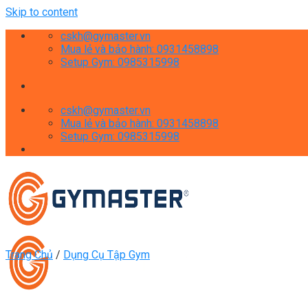
Skip to content
cskh@gymaster.vn
Mua lẻ và bảo hành: 0931458898
Setup Gym: 0985315998
cskh@gymaster.vn
Mua lẻ và bảo hành: 0931458898
Setup Gym: 0985315998
Trang Chủ
/
Dụng Cụ Tập Gym