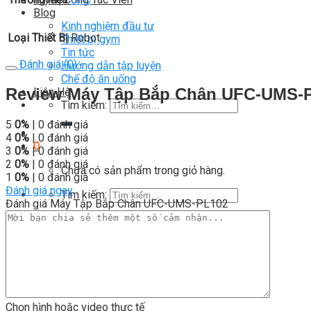
Blog
Kinh nghiệm đầu tư
Loại Thiết Bị
Robot
Thiết bị gym
Tin tức
Đánh giá (0)
Hướng dẫn tập luyện
Chế độ ăn uống
Review Máy Tập Bắp Chân UFC-UMS-
Liên Hệ
Tìm kiếm:
5
0%
| 0 đánh giá
4
0%
| 0 đánh giá
0
3
0%
| 0 đánh giá
2
0%
| 0 đánh giá
Chưa có sản phẩm trong giỏ hàng.
1
0%
| 0 đánh giá
Đánh giá ngay
Tìm kiếm:
Đánh giá Máy Tập Bắp Chân UFC-UMS-PL102
0
Giỏ hàng
Chưa có sản phẩm trong giỏ hàng.
Chọn hình hoặc video thực tế