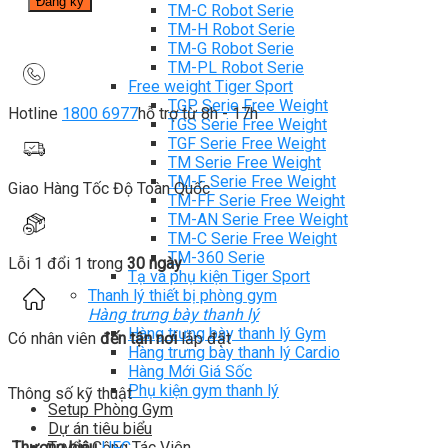
TM-C Robot Serie
TM-H Robot Serie
TM-G Robot Serie
TM-PL Robot Serie
Free weight Tiger Sport
TGP Serie Free Weight
Hotline
1800 6977
hỗ trợ từ 8h - 17h
TGS Serie Free Weight
TGF Serie Free Weight
TM Serie Free Weight
TM-F Serie Free Weight
Giao Hàng Tốc Độ Toàn Quốc
TM-FF Serie Free Weight
TM-AN Serie Free Weight
TM-C Serie Free Weight
TM-360 Serie
Lỗi 1 đổi 1 trong
30 ngày
Tạ và phụ kiện Tiger Sport
Thanh lý thiết bị phòng gym
Hàng trưng bày thanh lý
Hàng trưng bày thanh lý Gym
Có nhân viên
đến tận nơi
lắp đặt
Hàng trưng bày thanh lý Cardio
Hàng Mới Giá Sốc
Phụ kiện gym thanh lý
Thông số kỹ thuật
Setup Phòng Gym
Dự án tiêu biểu
Tuyển Cộng Tác Viên
Thương hiệu
UFC