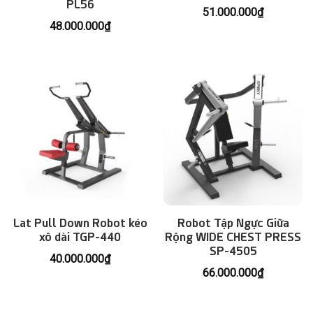
PL56
51.000.000
₫
48.000.000
₫
Lat Pull Down Robot kéo
Robot Tập Ngực Giữa
xô dài TGP-440
Rộng WIDE CHEST PRESS
SP-4505
40.000.000
₫
66.000.000
₫