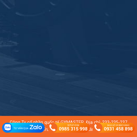
Công Ty cổ phần quốc tế GYMASTER. Địa chỉ: 233-235-237
Đường 9A, KDC Trung Sơn, TP.HCM. Hotline:
0931 458 898