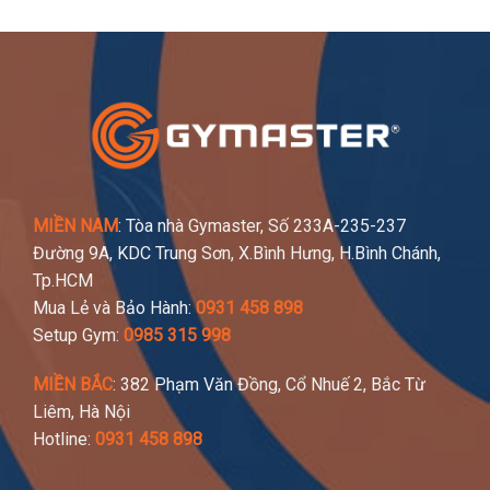
MIỀN NAM
: Tòa nhà Gymaster, Số 233A-235-237
Đường 9A, KDC Trung Sơn, X.Bình Hưng, H.Bình Chánh,
Tp.HCM
Mua Lẻ và Bảo Hành:
0931 458 898
Setup Gym:
0985 315 998
MIỀN BẮC
: 382 Phạm Văn Đồng, Cổ Nhuế 2, Bắc Từ
Liêm, Hà Nội
Hotline:
0931 458 898