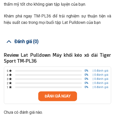
thẩm mỹ tốt cho không gian tập luyện của bạn.
Khám phá ngay TM-PL36 để trải nghiệm sự thuận tiện và
hiệu suất cao trong mọi buổi tập Lat Pulldown của bạn
Đánh giá (0)
Review Lat Pulldown Máy khối kéo xô dài Tiger
Sport TM-PL36
0%
| 0 đánh giá
5
0%
| 0 đánh giá
4
0%
| 0 đánh giá
3
0%
| 0 đánh giá
2
0%
| 0 đánh giá
1
ĐÁNH GIÁ NGAY
Chưa có đánh giá nào.