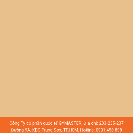
Công Ty cổ phần quốc tế GYMASTER. Địa chỉ: 233-235-237
Đường 9A, KDC Trung Sơn, TP.HCM. Hotline:
0931 458 898