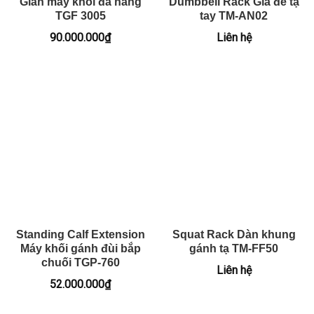
Giàn máy khối đa năng
Dumbbell Rack Giá để tạ
TGF 3005
tay TM-AN02
90.000.000
₫
Liên hệ
Standing Calf Extension
Squat Rack Dàn khung
Máy khối gánh đùi bắp
gánh tạ TM-FF50
chuối TGP-760
Liên hệ
52.000.000
₫