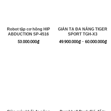
Robot tập cơ hông HIP
GIÀN TẠ ĐA NĂNG TIGER
ABDUCTION SP-4516
SPORT TGH-X3
Kh
53.000.000
₫
49.900.000
₫
–
60.000.000
₫
giá
từ
49
đế
60