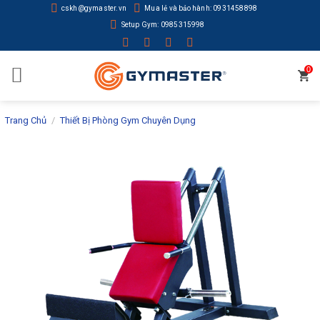
Skip
cskh@gymaster.vn
Mua lẻ và bảo hành: 0931458898
to
Setup Gym: 0985315998
content
0
Trang Chủ
/
Thiết Bị Phòng Gym Chuyên Dụng