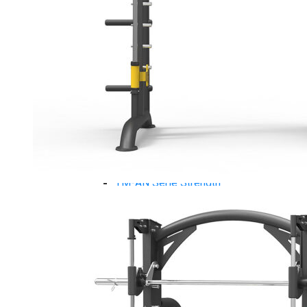
Máy chạy bộ Tiger Sport
Xe đạp tập Tiger Sport
Xe đạp ngồi có tựa lưng Tiger Sport
Máy trượt tuyết Tiger Sport
Máy chèo thuyền Tiger Sport
Strength Tiger Sport
TGP Serie Strength
TGP 20 Serie Strength
TGS Serie Strength
TGF Serie Strength
TM Serie Strength
TM-FB Serie Strength
TM-FD Serie Strength
TM-C Serie Strength
TM-AN Serie Strength
TM-FH Serie Strength
TM-FS Serie Strength
TM-FD Serie Strength
TM-FM Serie Strengh
TM-F Serie Strength
Robot Tiger Sport
TGP Serie Robot
TM-C Robot Serie
TM-H Robot Serie