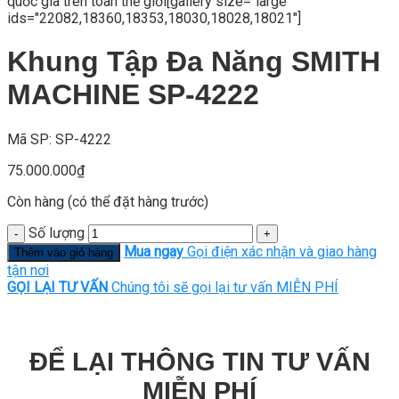
quốc gia trên toàn thế giới[gallery size="large"
ids="22082,18360,18353,18030,18028,18021"]
Khung Tập Đa Năng SMITH
MACHINE SP-4222
Mã SP: SP-4222
75.000.000
₫
Còn hàng (có thể đặt hàng trước)
Số lượng
Mua ngay
Gọi điện xác nhận và giao hàng
Thêm vào giỏ hàng
tận nơi
GỌI LẠI TƯ VẤN
Chúng tôi sẽ gọi lại tư vấn MIỄN PHÍ
ĐỂ LẠI THÔNG TIN TƯ VẤN
MIỄN PHÍ