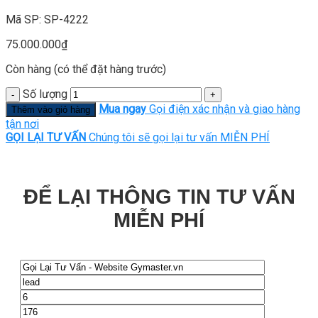
Mã SP: SP-4222
75.000.000
₫
Còn hàng (có thể đặt hàng trước)
Số lượng
Mua ngay
Gọi điện xác nhận và giao hàng
Thêm vào giỏ hàng
tận nơi
GỌI LẠI TƯ VẤN
Chúng tôi sẽ gọi lại tư vấn MIỄN PHÍ
ĐỂ LẠI THÔNG TIN TƯ VẤN
MIỄN PHÍ