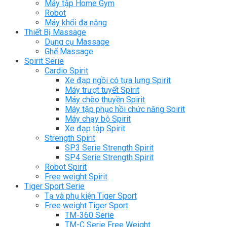
Máy tập Home Gym
Robot
Máy khối đa năng
Thiết Bị Massage
Dụng cụ Massage
Ghế Massage
Spirit Serie
Cardio Spirit
Xe đạp ngồi có tựa lưng Spirit
Máy trượt tuyết Spirit
Máy chèo thuyền Spirit
Máy tập phục hồi chức năng Spirit
Máy chạy bộ Spirit
Xe đạp tập Spirit
Strength Spirit
SP3 Serie Strength Spirit
SP4 Serie Strength Spirit
Robot Spirit
Free weight Spirit
Tiger Sport Serie
Tạ và phụ kiện Tiger Sport
Free weight Tiger Sport
TM-360 Serie
TM-C Serie Free Weight