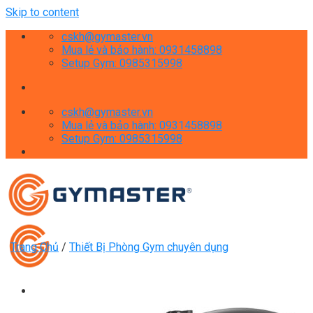
Skip to content
cskh@gymaster.vn
Mua lẻ và bảo hành: 0931458898
Setup Gym: 0985315998
cskh@gymaster.vn
Mua lẻ và bảo hành: 0931458898
Setup Gym: 0985315998
Trang Chủ
/
Thiết Bị Phòng Gym chuyên dụng