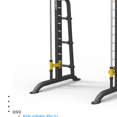
TM-G Robot Serie
TM-PL Robot Serie
Free weight Tiger Sport
TGP Serie Free Weight
TGS Serie Free Weight
TGF Serie Free Weight
TM Serie Free Weight
TM-F Serie Free Weight
TM-FF Serie Free Weight
TM-AN Serie Free Weight
TM-C Serie Free Weight
TM-360 Serie
Tạ và phụ kiện Tiger Sport
Thanh lý thiết bị phòng gym
Hàng trưng bày thanh lý
Hàng trưng bày thanh lý Gym
Hàng trưng bày thanh lý Cardio
Hàng Mới Giá Sốc
Phụ kiện gym thanh lý
Setup Phòng Gym
Dự án tiêu biểu
Tuyển Cộng Tác Viên
Blog
Kinh nghiệm đầu tư