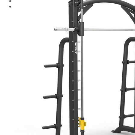
Giới thiệu
Shop
Giàn Tạ Đa Năng
Máy Chạy Bộ
Xe Đạp Tập Thể Dục
Máy Tập Thể Dục ( Cardio )
Máy Chạy Bộ
Xe Đạp Tập Thể Dục
Xe đạp ngồi có tựa lưng
Máy Trượt Tuyết
Máy Chèo Thuyền
Máy Leo Cầu Thang
Máy Rung Bụng
Máy tập phục hồi chức năng
Thiết Bị Phòng Gym chuyên dụng
Máy Khối Tập Với Cáp
Máy khối đa năng
Robot
Ghế Tập Đa Năng
Khung Tập Tạ Rời
Dàn Tập Thể Lực 360
Máy tập Home Gym
Dụng Cụ Tập Gym
Giàn Tạ Đa Năng