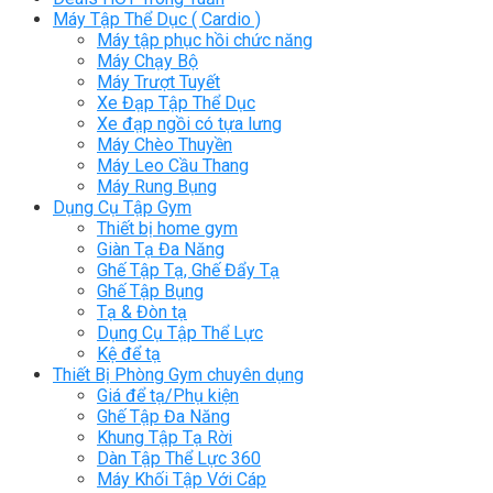
Máy Tập Thể Dục ( Cardio )
Máy tập phục hồi chức năng
Máy Chạy Bộ
Máy Trượt Tuyết
Xe Đạp Tập Thể Dục
Xe đạp ngồi có tựa lưng
Máy Chèo Thuyền
Máy Leo Cầu Thang
Máy Rung Bụng
Dụng Cụ Tập Gym
Thiết bị home gym
Giàn Tạ Đa Năng
Ghế Tập Tạ, Ghế Đẩy Tạ
Ghế Tập Bụng
Tạ & Đòn tạ
Dụng Cụ Tập Thể Lực
Kệ để tạ
Thiết Bị Phòng Gym chuyên dụng
Giá để tạ/Phụ kiện
Ghế Tập Đa Năng
Khung Tập Tạ Rời
Dàn Tập Thể Lực 360
Máy Khối Tập Với Cáp