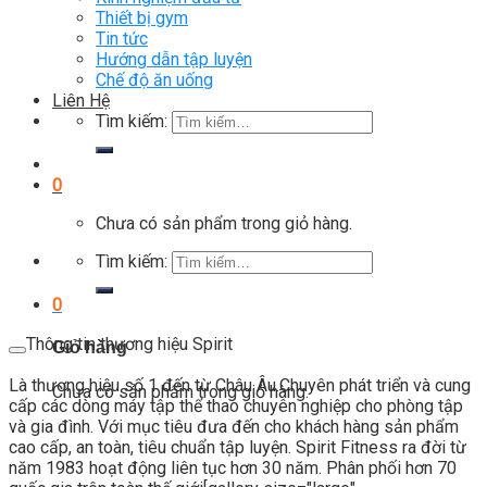
Thiết bị gym
Tin tức
Hướng dẫn tập luyện
Chế độ ăn uống
Liên Hệ
Tìm kiếm:
0
Chưa có sản phẩm trong giỏ hàng.
Tìm kiếm:
0
Thông tin thương hiệu Spirit
Giỏ hàng
Là thương hiệu số 1 đến từ Châu Âu.Chuyên phát triển và cung
Chưa có sản phẩm trong giỏ hàng.
cấp các dòng máy tập thể thao chuyên nghiệp cho phòng tập
và gia đình. Với mục tiêu đưa đến cho khách hàng sản phẩm
cao cấp, an toàn, tiêu chuẩn tập luyện. Spirit Fitness ra đời từ
năm 1983 hoạt động liên tục hơn 30 năm. Phân phối hơn 70