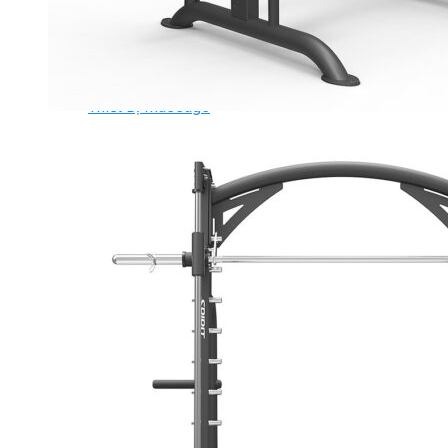
Ghế Tập Bụng
Ghế Tập Tạ
Dụng Cụ Tập Thể Lực
Tạ & Đòn tạ
Kệ để tạ
Thiết Bị Massage
Ghế Massage
Dụng cụ Massage
Spirit Serie
Cardio Spirit
Máy chạy bộ Spirit
Xe đạp tập Spirit
Xe đạp ngồi có tựa lưng Spirit
Máy trượt tuyết Spirit
Máy chèo thuyền Spirit
Máy tập phục hồi chức năng Spirit
Strength Spirit
SP3 Serie Strength Spirit
SP4 Serie Strength Spirit
Robot Spirit
Free weight Spirit
Tiger Sport Serie
Cardio Tiger Sport