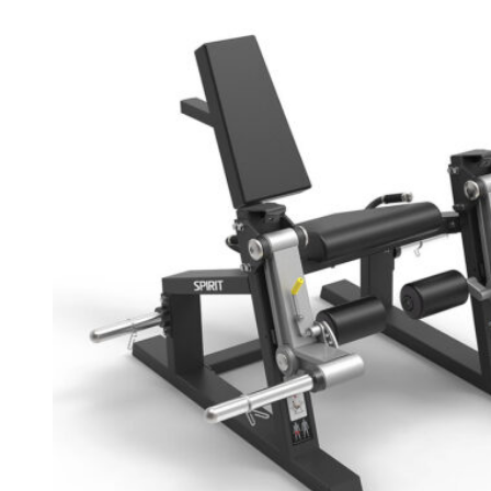
Giàn Tạ Đa Năng
Máy Chạy Bộ
Xe Đạp Tập Thể Dục
Máy Tập Thể Dục ( Cardio )
Máy Chạy Bộ
Xe Đạp Tập Thể Dục
Xe đạp ngồi có tựa lưng
Máy Trượt Tuyết
Máy Chèo Thuyền
Máy Leo Cầu Thang
Máy Rung Bụng
Máy tập phục hồi chức năng
Thiết Bị Phòng Gym chuyên dụng
Máy Khối Tập Với Cáp
Máy khối đa năng
Robot
Ghế Tập Đa Năng
Khung Tập Tạ Rời
Dàn Tập Thể Lực 360
Máy tập Home Gym
Dụng Cụ Tập Gym
Giàn Tạ Đa Năng
Ghế Tập Bụng