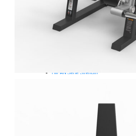
Xe đạp ngồi có tựa lưng Tiger Sport
Máy trượt tuyết Tiger Sport
Máy chèo thuyền Tiger Sport
Strength Tiger Sport
TGP Serie Strength
TGP 20 Serie Strength
TGS Serie Strength
TGF Serie Strength
TM Serie Strength
TM-FB Serie Strength
TM-FD Serie Strength
TM-C Serie Strength
TM-AN Serie Strength
TM-FH Serie Strength
TM-FS Serie Strength
TM-FD Serie Strength
TM-FM Serie Strengh
TM-F Serie Strength
Robot Tiger Sport
TGP Serie Robot
TM-C Robot Serie
TM-H Robot Serie
TM-G Robot Serie