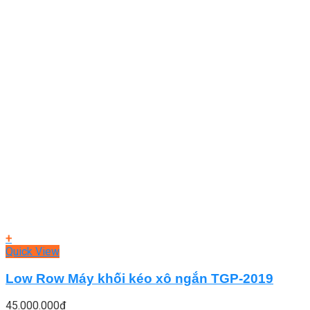
+
Quick View
Low Row Máy khối kéo xô ngắn TGP-2019
45.000.000
₫