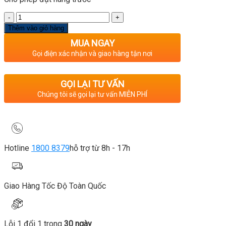
Số
lượng
Thêm vào giỏ hàng
MUA NGAY
Gọi điện xác nhận và giao hàng tận nơi
GỌI LẠI TƯ VẤN
Chúng tôi sẽ gọi lại tư vấn MIỄN PHÍ
Hotline
1800 8379
hỗ trợ từ 8h - 17h
Giao Hàng Tốc Độ Toàn Quốc
Lỗi 1 đổi 1 trong
30 ngày