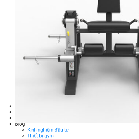
TM-PL Robot Serie
Free weight Tiger Sport
TGP Serie Free Weight
TGS Serie Free Weight
TGF Serie Free Weight
TM Serie Free Weight
TM-F Serie Free Weight
TM-FF Serie Free Weight
TM-AN Serie Free Weight
TM-C Serie Free Weight
TM-360 Serie
Tạ và phụ kiện Tiger Sport
Thanh lý thiết bị phòng gym
Hàng trưng bày thanh lý
Hàng trưng bày thanh lý Gym
Hàng trưng bày thanh lý Cardio
Hàng Mới Giá Sốc
Phụ kiện gym thanh lý
Setup Phòng Gym
Dự án tiêu biểu
Tuyển Cộng Tác Viên
Blog
Kinh nghiệm đầu tư
Thiết bị gym