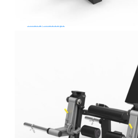
Ghế Tập Tạ
Dụng Cụ Tập Thể Lực
Tạ & Đòn tạ
Kệ để tạ
Thiết Bị Massage
Ghế Massage
Dụng cụ Massage
Spirit Serie
Cardio Spirit
Máy chạy bộ Spirit
Xe đạp tập Spirit
Xe đạp ngồi có tựa lưng Spirit
Máy trượt tuyết Spirit
Máy chèo thuyền Spirit
Máy tập phục hồi chức năng Spirit
Strength Spirit
SP3 Serie Strength Spirit
SP4 Serie Strength Spirit
Robot Spirit
Free weight Spirit
Tiger Sport Serie
Cardio Tiger Sport
Máy chạy bộ Tiger Sport
Xe đạp tập Tiger Sport