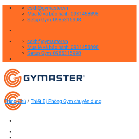
Skip
cskh@gymaster.vn
to
Mua lẻ và bảo hành: 0931458898
content
Setup Gym: 0985315998
cskh@gymaster.vn
Mua lẻ và bảo hành: 0931458898
Setup Gym: 0985315998
Trang Chủ
/
Thiết Bị Phòng Gym chuyên dụng
Giới thiệu
Shop