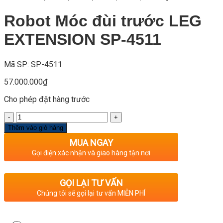
Robot Móc đùi trước LEG
EXTENSION SP-4511
Mã SP: SP-4511
57.000.000
₫
Cho phép đặt hàng trước
Số
lượng
Thêm vào giỏ hàng
MUA NGAY
Gọi điện xác nhận và giao hàng tận nơi
GỌI LẠI TƯ VẤN
Chúng tôi sẽ gọi lại tư vấn MIỄN PHÍ