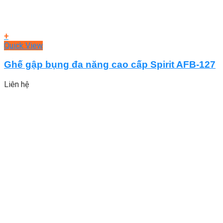
+
Quick View
Ghế gập bụng đa năng cao cấp Spirit AFB-127
Liên hệ