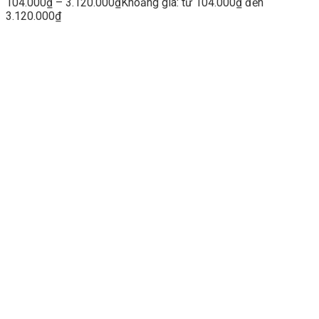
104.000
₫
–
3.120.000
₫
Khoảng giá: từ 104.000₫ đến
3.120.000₫