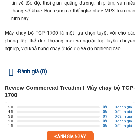
tin về tốc độ, thời gian, quãng đường, nhịp tim, và nhiều
thông số khác. Bạn cũng có thể nghe nhạc MP3 trên màn
hình này.
Máy chạy bộ TGP-1700 là một lựa chọn tuyệt vời cho các
phòng tập thể dục thương mại và người tập luyện chuyên
nghiệp, với khả năng chạy ở tốc độ và độ nghiêng cao.
Đánh giá (0)
Review Commercial Treadmill Máy chạy bộ TGP-
1700
5
0%
| 0 đánh giá
4
0%
| 0 đánh giá
3
0%
| 0 đánh giá
2
0%
| 0 đánh giá
1
0%
| 0 đánh giá
ĐÁNH GIÁ NGAY