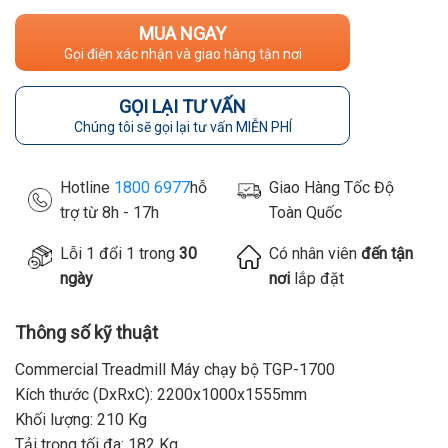
MUA NGAY
Gọi điện xác nhận và giao hàng tận nơi
GỌI LẠI TƯ VẤN
Chúng tôi sẽ gọi lại tư vấn MIỄN PHÍ
Hotline
1800 6977
hỗ
Giao Hàng Tốc Độ
trợ từ 8h - 17h
Toàn Quốc
Lỗi 1 đổi 1 trong
30
Có nhân viên
đến tận
ngày
nơi
lắp đặt
Thông số kỹ thuật
Commercial Treadmill Máy chạy bộ TGP-1700
Kích thước (DxRxC): 2200x1000x1555mm
Khối lượng: 210 Kg
Tải trọng tối đa: 182 Kg