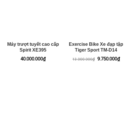
Máy trượt tuyết cao cấp
Exercise Bike Xe đạp tập
Spirit XE395
Tiger Sport TM-D14
Giá
Giá
40.000.000
₫
9.750.000
₫
13.000.000
₫
gốc
hiện
là:
tại
13.000.000₫.
là:
9.75