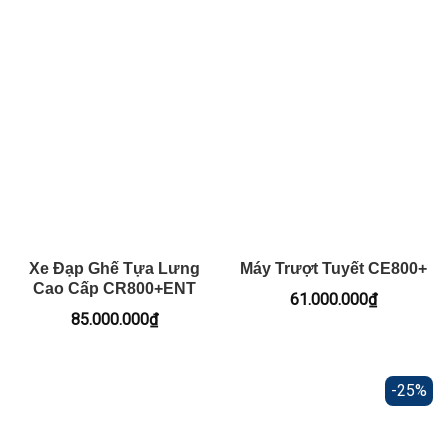
gốc
hiện
là:
tại
13.000.000₫.
là:
10.690.000₫.
Xe Đạp Ghế Tựa Lưng
Máy Trượt Tuyết CE800+
Cao Cấp CR800+ENT
61.000.000
₫
85.000.000
₫
-25%