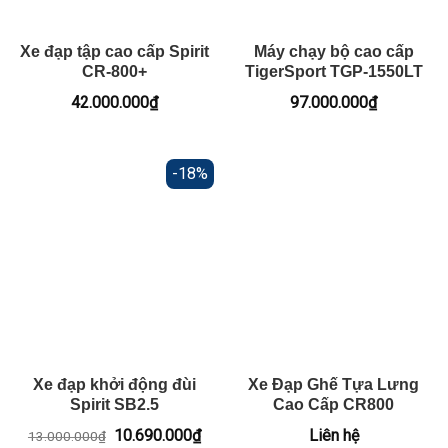
Xe đạp tập cao cấp Spirit
Máy chạy bộ cao cấp
CR-800+
TigerSport TGP-1550LT
42.000.000
₫
97.000.000
₫
-18%
Xe đạp khởi động đùi
Xe Đạp Ghế Tựa Lưng
Spirit SB2.5
Cao Cấp CR800
Giá
Giá
10.690.000
₫
Liên hệ
13.000.000
₫