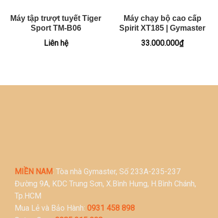
Máy tập trượt tuyết Tiger
Máy chạy bộ cao cấp
Sport TM-B06
Spirit XT185 | Gymaster
Liên hệ
33.000.000
₫
MIỀN NAM
: Tòa nhà Gymaster, Số 233A-235-237
Đường 9A, KDC Trung Sơn, X.Bình Hưng, H.Bình Chánh,
Tp.HCM
Mua Lẻ và Bảo Hành:
0931 458 898