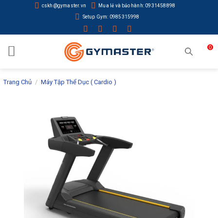
Skip
cskh@gymaster.vn
Mua lẻ và bảo hành: 0931458898
to
Setup Gym: 0985315998
content
0
Trang Chủ
/
Máy Tập Thể Dục ( Cardio )