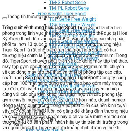
TM-G Robot Serie
TM-PL Robot Serie
Free weight Tiger Sport
Thông tin thương hiệu Tiger Sport
TGP Serie Free Weight
TGS Serie Free Weight
Tổng quát về thương hiệu TigerSport
Tiger Sport là nhà tiên
TGF Serie Free Weight
phong trong lĩnh vực thể thao và các cơ sở tập thể dục tại Hoa
TM Serie Free Weight
Kỳ được thành lập vào năm 1990. Với số lượng các nhà phân
TM-F Serie Free Weight
phối tại hơn 13 quốc gia và 25 năm hoạt động, thương hiệu
TM-FF Serie Free Weight
Tiger Sport là rất phổ biến trên thế giới.TigerSport có hai
TM-AN Serie Free Weight
thương hiệu chính là TigerSport và TigerSport Premium. Trong
TM-C Serie Free Weight
đó, TigerSport chuyên phát triển về các dòng máy tập thể thao,
TM-360 Serie
máy tập gym phổ thông. Còn TigerSport Premium thì chuyên
Tạ và phụ kiện Tiger Sport
về các dòng máy tập thể thao và thiết bị phòng tập cao cấp,
Thanh lý thiết bị phòng gym
chất lượng.
Sản phẩm từ thương hiệu TigerSport
Công ty cung
Hàng trưng bày thanh lý
cấp hơn 100 mặt hàng dụng cụ thể thao bao gồm máy trọng
Hàng trưng bày thanh lý Gym
lực đơn, đôi và đa chức năng, máy chạy bộ chuyên nghiệp
Hàng trưng bày thanh lý Cardio
cùng với các phụ kiện khác luôn thích hợp với các phòng tập
Hàng Mới Giá Sốc
gym chuyên nghiệp.Với thời kỳ kinh tế hội nhập, doanh nghiệp
Phụ kiện gym thanh lý
đóng vai trò quan trọng trong việc phát triển của nền kinh tế, vì
Setup Phòng Gym
vậy các doanh nghiệp luôn cố gắng để khẳng định thương hiệu
Dự án tiêu biểu
và chất lượng các sản phẩm hay dịch vụ của mình.Với tiêu chí
Tuyển Cộng Tác Viên
thương hiệu có sản phẩm, nhãn hiệu uy tín trên thị trường trong
Blog
và ngoài nước thì TigerSport đã khẳng định được vị thế khi
Kinh nghiệm đầu tư