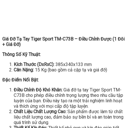
Giá Đỡ Tạ Tay Tiger Sport TM-C73B – Điều Chỉnh Được (1 Đôi
+ Giá Đỡ)
Thông Số Kỹ Thuật:
Kích Thước (DxRxC):
385x340x133 mm
Cân Nặng:
15 Kg (bao gồm cả cặp tạ và giá đỡ)
Đặc Điểm Nổi Bật:
Điều Chỉnh Độ Khó Khăn:
Giá đỡ tạ tay Tiger Sport TM-
C73B cho phép điều chỉnh trọng lượng theo nhu cầu tập
luyện của bạn. Điều này tạo ra một trải nghiệm linh hoạt
và thích ứng với mọi cấp độ tập luyện.
Chất Liệu Chất Lượng Cao:
Sản phẩm được làm từ chất
liệu chất lượng cao, đảm bảo sự bền bỉ và an toàn trong
quá trình sử dụng.
Thiết Kế Kín Đáo:
Thiết kế nhỏ gọn và kín đáo giúp tiết