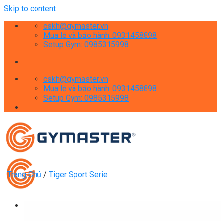
Skip to content
cskh@gymaster.vn
Mua lẻ và bảo hành: 0931458898
Setup Gym: 0985315998
cskh@gymaster.vn
Mua lẻ và bảo hành: 0931458898
Setup Gym: 0985315998
Trang Chủ
/
Tiger Sport Serie