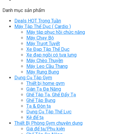
Danh mục sản phẩm
Deals HOT Trong Tuần
Máy Tập Thể Dục ( Cardio )
Máy tập phục hồi chức năng
Máy Chạy Bộ
Máy Trượt Tuyết
Xe Đạp Tập Thể Dục
Xe đạp ngồi có tựa lưng
Máy Chèo Thuyền
Máy Leo Cầu Thang
Máy Rung Bụng
Dụng Cụ Tập Gym
Thiết bị home gym
Giàn Tạ Đa Năng
Ghế Tập Tạ, Ghế Đẩy Tạ
Ghế Tập Bụng
Tạ & Đòn tạ
Dụng Cụ Tập Thể Lực
Kệ để tạ
Thiết Bị Phòng Gym chuyên dụng
Giá để tạ/Phụ kiện