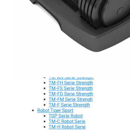
Máy chạy bộ Tiger Sport
Xe đạp tập Tiger Sport
Xe đạp ngồi có tựa lưng Tiger Sport
Máy trượt tuyết Tiger Sport
Máy chèo thuyền Tiger Sport
Strength Tiger Sport
TGP Serie Strength
TGP 20 Serie Strength
TGS Serie Strength
TGF Serie Strength
TM Serie Strength
TM-FB Serie Strength
TM-FD Serie Strength
TM-C Serie Strength
TM-AN Serie Strength
TM-FH Serie Strength
TM-FS Serie Strength
TM-FD Serie Strength
TM-FM Serie Strengh
TM-F Serie Strength
Robot Tiger Sport
TGP Serie Robot
TM-C Robot Serie
TM-H Robot Serie