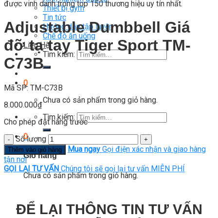
được vinh danh trong top 150 thương hiệu uy tín nhất.
Thiết bị gym
Tin tức
Adjustable Dumbbell Giá
Hướng dẫn tập luyện
Chế độ ăn uống
đỡ tạ tay Tiger Sport TM-
Liên Hệ
Tìm kiếm:
C73B
0
Mã SP: TM-C73B
Chưa có sản phẩm trong giỏ hàng.
8.000.000
₫
Tìm kiếm:
Cho phép đặt hàng trước
0
Số lượng
Mua ngay
Gọi điện xác nhận và giao hàng
Thêm vào giỏ hàng
Giỏ hàng
tận nơi
GỌI LẠI TƯ VẤN
Chúng tôi sẽ gọi lại tư vấn MIỄN PHÍ
Chưa có sản phẩm trong giỏ hàng.
ĐỂ LẠI THÔNG TIN TƯ VẤN