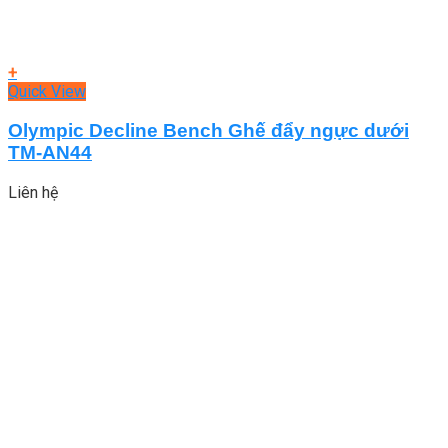
+
Quick View
Olympic Decline Bench Ghế đẩy ngực dưới
TM-AN44
Liên hệ