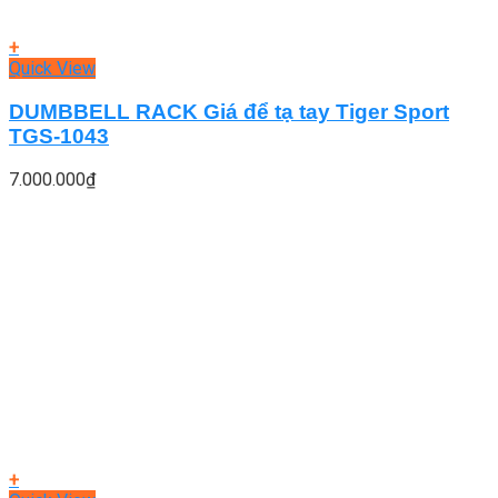
+
Quick View
DUMBBELL RACK Giá để tạ tay Tiger Sport
TGS-1043
7.000.000
₫
+