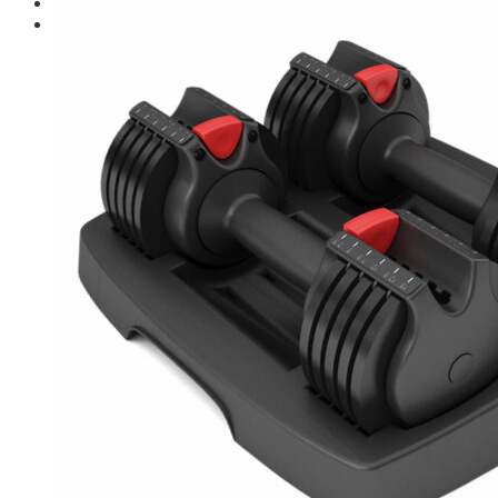
Giới thiệu
Shop
Giàn Tạ Đa Năng
Máy Chạy Bộ
Xe Đạp Tập Thể Dục
Máy Tập Thể Dục ( Cardio )
Máy Chạy Bộ
Xe Đạp Tập Thể Dục
Xe đạp ngồi có tựa lưng
Máy Trượt Tuyết
Máy Chèo Thuyền
Máy Leo Cầu Thang
Máy Rung Bụng
Máy tập phục hồi chức năng
Thiết Bị Phòng Gym chuyên dụng
Máy Khối Tập Với Cáp
Máy khối đa năng
Robot
Ghế Tập Đa Năng
Khung Tập Tạ Rời
Dàn Tập Thể Lực 360
Máy tập Home Gym
Dụng Cụ Tập Gym
Giàn Tạ Đa Năng