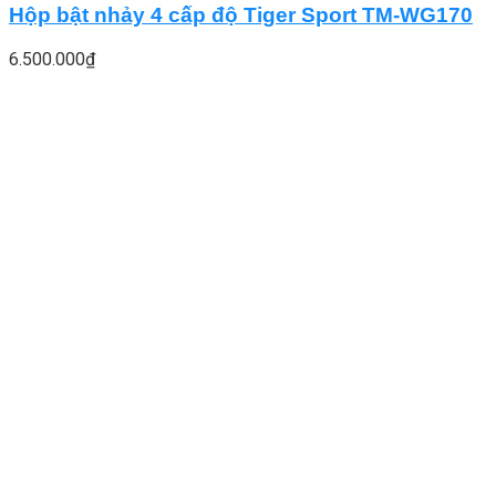
Hộp bật nhảy 4 cấp độ Tiger Sport TM-WG170
6.500.000
₫