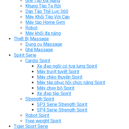
Ghế Tập Đa Năng
Khung Tập Tạ Rời
Dàn Tập Thể Lực 360
Máy Khối Tập Với Cáp
Máy tập Home Gym
Robot
Máy khối đa năng
Thiết Bị Massage
Dụng cụ Massage
Ghế Massage
Spirit Serie
Cardio Spirit
Xe đạp ngồi có tựa lưng Spirit
Máy trượt tuyết Spirit
Máy chèo thuyền Spirit
Máy tập phục hồi chức năng Spirit
Máy chạy bộ Spirit
Xe đạp tập Spirit
Strength Spirit
SP3 Serie Strength Spirit
SP4 Serie Strength Spirit
Robot Spirit
Free weight Spirit
Tiger Sport Serie