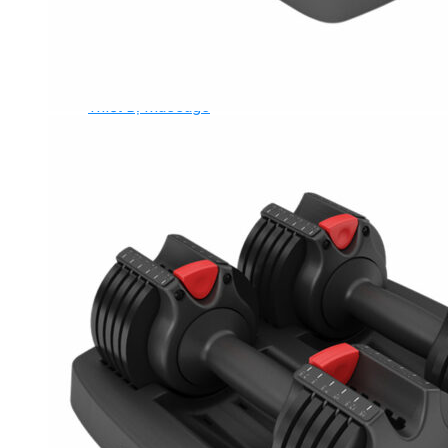
Ghế Tập Bụng
Ghế Tập Tạ
Dụng Cụ Tập Thể Lực
Tạ & Đòn tạ
Kệ để tạ
Thiết Bị Massage
Ghế Massage
Dụng cụ Massage
Spirit Serie
Cardio Spirit
Máy chạy bộ Spirit
Xe đạp tập Spirit
Xe đạp ngồi có tựa lưng Spirit
Máy trượt tuyết Spirit
Máy chèo thuyền Spirit
Máy tập phục hồi chức năng Spirit
Strength Spirit
SP3 Serie Strength Spirit
SP4 Serie Strength Spirit
Robot Spirit
Free weight Spirit
Tiger Sport Serie
Cardio Tiger Sport