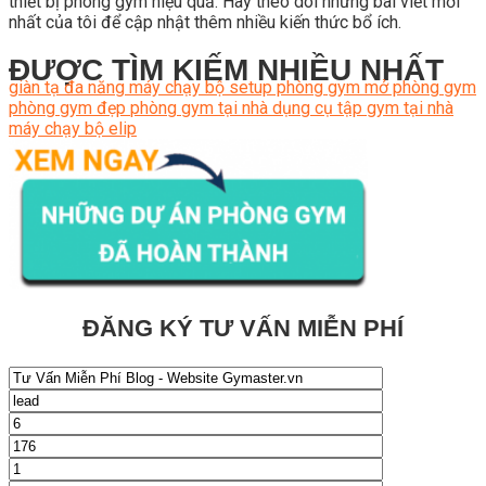
thiết bị phòng gym hiệu quả. Hãy theo dõi những bài viết mới
nhất của tôi để cập nhật thêm nhiều kiến thức bổ ích.
ĐƯỢC TÌM KIẾM NHIỀU NHẤT
giàn tạ đa năng
máy chạy bộ
setup phòng gym
mở phòng gym
phòng gym đẹp
phòng gym tại nhà
dụng cụ tập gym tại nhà
máy chạy bộ elip
ĐĂNG KÝ TƯ VẤN MIỄN PHÍ