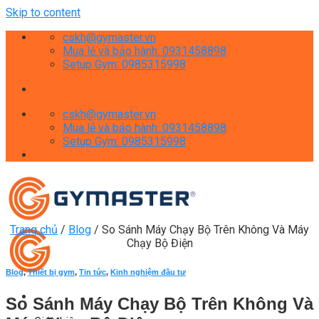
Skip to content
cskh@gymaster.vn
Mua lẻ và bảo hành: 0931458898
Setup Gym: 0985315998
cskh@gymaster.vn
Mua lẻ và bảo hành: 0931458898
Setup Gym: 0985315998
Trang chủ
/
Blog
/
So Sánh Máy Chạy Bộ Trên Không Và Máy
Chạy Bộ Điện
Blog
,
Thiết bị gym
,
Tin tức
,
Kinh nghiệm đầu tư
So Sánh Máy Chạy Bộ Trên Không Và