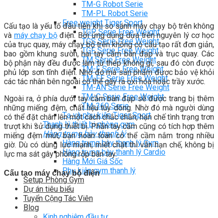
TM-G Robot Serie
TM-PL Robot Serie
Free weight Tiger Sport
Cấu tạo là yếu tố đầu tiên khi so sánh máy chạy bộ trên không
TGP Serie Free Weight
và
máy chạy bộ
điện. Bởi ứng dụng dựa trên nguyên lý cơ học
TGS Serie Free Weight
của trục quay, máy chạy bộ trên không có cấu tạo rất đơn giản,
TGF Serie Free Weight
bao gồm khung sườn, hai tay cầm bàn đạp và trục quay. Các
TM Serie Free Weight
bộ phận này đều được làm từ thép không gỉ, sau đó còn được
TM-F Serie Free Weight
phủ lớp sơn tĩnh điện. Nhờ đó mà sản phẩm được bảo vệ khỏi
TM-FF Serie Free Weight
các tác nhân bên ngoài có thể gây ra oxi hóa hoặc trầy xước.
TM-AN Serie Free Weight
TM-C Serie Free Weight
Ngoài ra, ở phía dưới tay cầm bàn đạp sẽ được trang bị thêm
TM-360 Serie
những miếng đệm, chất liệu tùy dòng. Nhờ đó mà người dùng
Tạ và phụ kiện Tiger Sport
có thể đặt chân lên một cách chắc chắn, hạn chế tình trạng trơn
Thanh lý thiết bị phòng gym
trượt khi sử dụng thiết bị. Phần tay cầm cũng có tích hợp thêm
Hàng trưng bày thanh lý
miếng đệm mút, bạn hoàn toàn có thể cầm nắm trong nhiều
Hàng trưng bày thanh lý Gym
giờ. Dù có dùng lực mạnh, miết chặt thì vẫn hạn chế, không bị
Hàng trưng bày thanh lý Cardio
lực ma sát gây phồng rộp bàn tay.
Hàng Mới Giá Sốc
Phụ kiện gym thanh lý
Cấu tạo máy chạy bộ điện
Setup Phòng Gym
Dự án tiêu biểu
Tuyển Cộng Tác Viên
Blog
Kinh nghiệm đầu tư