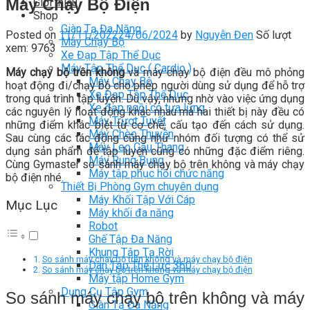
Máy Chạy Bộ Điện
Giới thiệu
Shop
Giàn Tạ Đa Năng
Posted on
11/11/2022
24/06/2024
by
Nguyễn Đen
Số lượt
Máy Chạy Bộ
xem: 9763
Xe Đạp Tập Thể Dục
Máy Tập Thể Dục ( Cardio )
Máy chạy bộ trên không
và máy chạy bộ điện đều mô phỏng
Máy Chạy Bộ
hoạt động đi/chạy bộ cho phép người dùng sử dụng để hỗ trợ
Xe Đạp Tập Thể Dục
trong quá trình tập luyện. Dù vậy, nhưng nhờ vào việc ứng dụng
Xe đạp ngồi có tựa lưng
các nguyên lý hoạt động khác nhau mà hai thiết bị này đều có
Máy Trượt Tuyết
những điểm khác biệt từ cơ chế, cấu tạo đến cách sử dụng.
Máy Chèo Thuyền
Sau cùng các tác động cũng như nhóm đối tượng có thể sử
Máy Leo Cầu Thang
dụng sản phẩm để tập luyện cũng có những đặc điểm riêng.
Máy Rung Bụng
Cùng Gymaster so sánh máy chạy bộ trên không và máy chạy
Máy tập phục hồi chức năng
bộ điện nhé.
Thiết Bị Phòng Gym chuyên dụng
Máy Khối Tập Với Cáp
Mục Lục
Máy khối đa năng
Robot
Ghế Tập Đa Năng
Khung Tập Tạ Rời
So sánh máy chạy bộ trên không và máy chạy bộ điện
Dàn Tập Thể Lực 360
So sánh máy chạy bộ trên không và máy chạy bộ điện
Máy tập Home Gym
Dụng Cụ Tập Gym
So sánh máy chạy bộ trên không và máy
Giàn Tạ Đa Năng