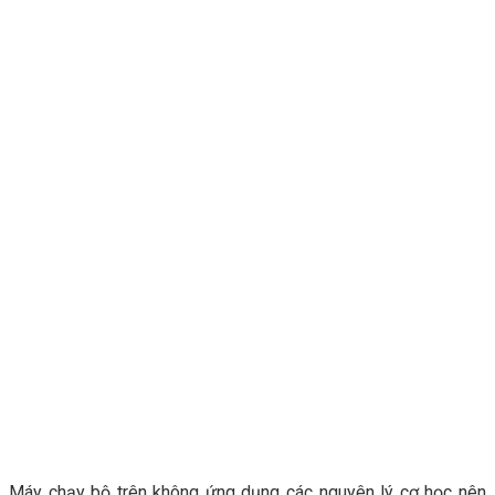
Máy chạy bộ trên không ứng dụng các nguyên lý cơ học nên