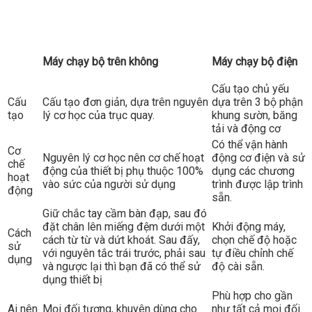
Máy chạy bộ trên không
Máy chạy bộ điện
Cấu tạo chủ yếu
Cấu
Cấu tạo đơn giản, dựa trên nguyên
dựa trên 3 bộ phận
tạo
lý cơ học của trục quay.
khung sườn, băng
tải và động cơ
Có thể vận hành
Cơ
Nguyên lý cơ học nên cơ chế hoạt
động cơ điện và sử
chế
động của thiết bị phụ thuộc 100%
dụng các chương
hoạt
vào sức của người sử dụng
trình được lập trình
động
sẵn.
Giữ chắc tay cầm bàn đạp, sau đó
đặt chân lên miếng đệm dưới một
Khởi động máy,
Cách
cách từ từ và dứt khoát. Sau đấy,
chọn chế độ hoặc
sử
với nguyên tắc trái trước, phải sau
tự điều chỉnh chế
dụng
và ngược lại thì bạn đã có thể sử
độ cài sẵn.
dụng thiết bị
Phù hợp cho gần
Ai nên
Mọi đối tượng, khuyên dùng cho
như tất cả mọi đối