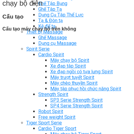
chạy bộ điện
Ghế Tập Bụng
Ghế Tập Tạ
Dụng Cụ Tập Thể Lực
Cấu tạo
Tạ & Đòn tạ
Kệ để tạ
Cấu tạo máy chạy bộ trên không
Thiết Bị Massage
Ghế Massage
Dụng cụ Massage
Spirit Serie
Cardio Spirit
Máy chạy bộ Spirit
Xe đạp tập Spirit
Xe đạp ngồi có tựa lưng Spirit
Máy trượt tuyết Spirit
Máy chèo thuyền Spirit
Máy tập phục hồi chức năng Spirit
Strength Spirit
SP3 Serie Strength Spirit
SP4 Serie Strength Spirit
Robot Spirit
Free weight Spirit
Tiger Sport Serie
Cardio Tiger Sport