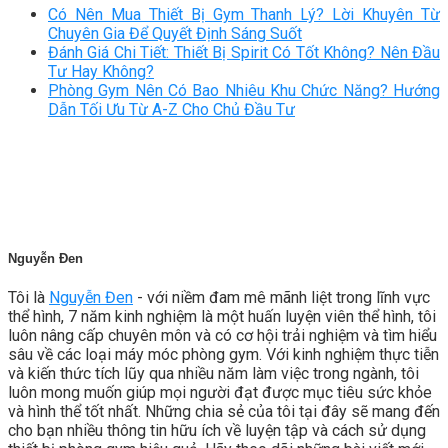
Có Nên Mua Thiết Bị Gym Thanh Lý? Lời Khuyên Từ
Chuyên Gia Để Quyết Định Sáng Suốt
Đánh Giá Chi Tiết: Thiết Bị Spirit Có Tốt Không? Nên Đầu
Tư Hay Không?
Phòng Gym Nên Có Bao Nhiêu Khu Chức Năng? Hướng
Dẫn Tối Ưu Từ A-Z Cho Chủ Đầu Tư
Nguyễn Đen
Tôi là
Nguyễn Đen
- với niềm đam mê mãnh liệt trong lĩnh vực
thể hình, 7 năm kinh nghiệm là một huấn luyện viên thể hình, tôi
luôn nâng cấp chuyên môn và có cơ hội trải nghiệm và tìm hiểu
sâu về các loại máy móc phòng gym. Với kinh nghiệm thực tiễn
và kiến thức tích lũy qua nhiều năm làm việc trong ngành, tôi
luôn mong muốn giúp mọi người đạt được mục tiêu sức khỏe
và hình thể tốt nhất. Những chia sẻ của tôi tại đây sẽ mang đến
cho bạn nhiều thông tin hữu ích về luyện tập và cách sử dụng