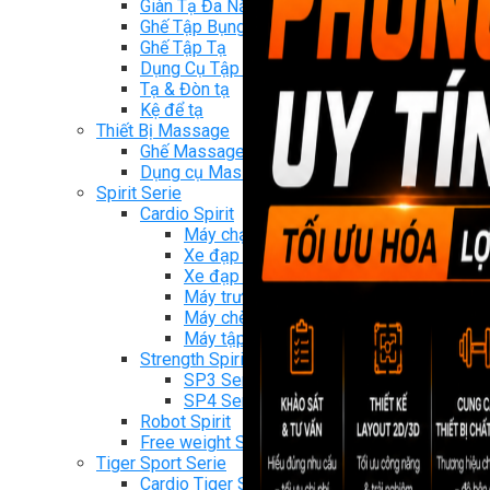
Giàn Tạ Đa Năng
Ghế Tập Bụng
Ghế Tập Tạ
Dụng Cụ Tập Thể Lực
Tạ & Đòn tạ
Kệ để tạ
Thiết Bị Massage
Ghế Massage
Dụng cụ Massage
Spirit Serie
Cardio Spirit
Máy chạy bộ Spirit
Xe đạp tập Spirit
Xe đạp ngồi có tựa lưng Spirit
Máy trượt tuyết Spirit
Máy chèo thuyền Spirit
Máy tập phục hồi chức năng Spirit
Strength Spirit
SP3 Serie Strength Spirit
SP4 Serie Strength Spirit
Robot Spirit
Free weight Spirit
Tiger Sport Serie
Cardio Tiger Sport