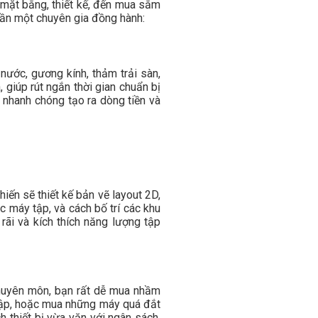
m mặt bằng, thiết kế, đến mua sắm
 cần một chuyên gia đồng hành:
ước, gương kính, thảm trải sàn,
 giúp rút ngắn thời gian chuẩn bị
 nhanh chóng tạo ra dòng tiền và
iến sẽ thiết kế bản vẽ layout 2D,
c máy tập, và cách bố trí các khu
rãi và kích thích năng lượng tập
chuyên môn, bạn rất dễ mua nhầm
tập, hoặc mua những máy quá đắt
h thiết bị vừa vặn với ngân sách,