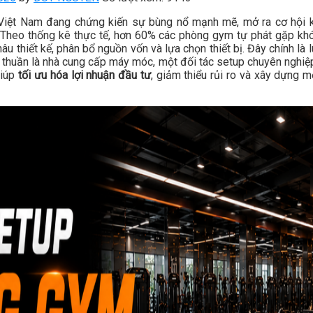
 Việt Nam đang chứng kiến sự bùng nổ mạnh mẽ, mở ra cơ hội 
 Theo thống kê thực tế, hơn 60% các phòng gym tự phát gặp khó 
âu thiết kế, phân bổ nguồn vốn và lựa chọn thiết bị. Đây chính là
 thuần là nhà cung cấp máy móc, một đối tác setup chuyên nghiệp 
giúp
tối ưu hóa lợi nhuận đầu tư
, giảm thiểu rủi ro và xây dựng m