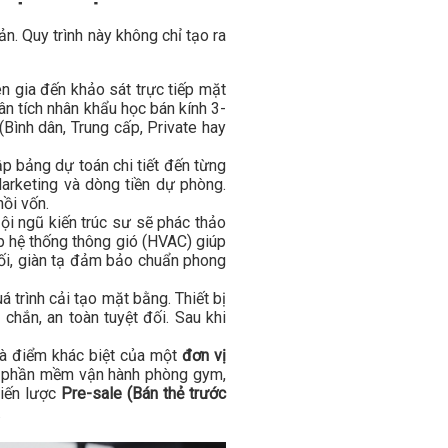
n. Quy trình này không chỉ tạo ra
n gia đến khảo sát trực tiếp mặt
ân tích nhân khẩu học bán kính 3-
Bình dân, Trung cấp, Private hay
ập bảng dự toán chi tiết đến từng
arketing và dòng tiền dự phòng.
hồi vốn.
ội ngũ kiến trúc sư sẽ phác thảo
hợp hệ thống thông gió (HVAC) giúp
khối, giàn tạ đảm bảo chuẩn phong
 trình cải tạo mặt bằng. Thiết bị
chắn, an toàn tuyệt đối. Sau khi
là điểm khác biệt của một
đơn vị
ý, phần mềm vận hành phòng gym,
hiến lược
Pre-sale (Bán thẻ trước
.