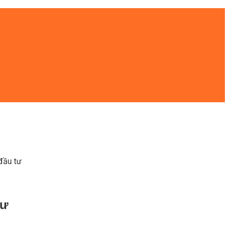
đầu tư
tư