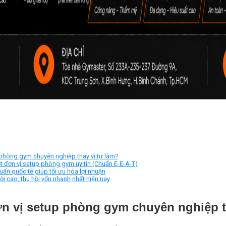
 phòng gym chuyên nghiệp thay vì tự làm?
ột đơn vị setup phòng gym uy tín (Chuẩn E-E-A-T)
ẩn quốc tế giúp tối ưu hóa lợi nhuận
i cao, thu hồi vốn nhanh nhất hiện nay
ơn vị setup phòng gym chuyên nghiệp t