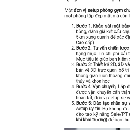
Một
đơn vị setup phòng gym ch
một phòng tập đẹp mắt mà còn là
Bước 1: Khảo sát mặt bằng
bằng, đánh giá kết cấu chịu
5km xung quanh để xác địn
Cao cấp).
Bước 2: Tư vấn chiến lược 
hạng mục. Từ chi phí cải 
Mục tiêu là giúp bạn kiểm so
Bước 3: Thiết kế 2D, 3D và 
bản vẽ 3D trực quan, bố trí
không gian luôn thoáng đãn
thủy và khoa học.
Bước 4: Vận chuyển, Lắp đ
được vận chuyển cẩn thận,
hoàn tất, đơn vị setup sẽ v
Bước 5: Đào tạo nhân sự v
setup uy tín
. Họ không đe
đào tạo kỹ năng Sale/PT (
khi khai trương)
để bạn thu