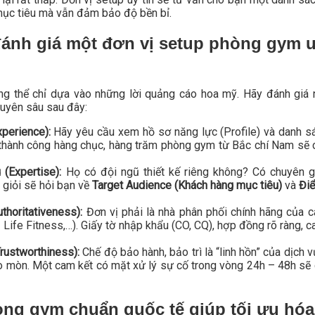
mục tiêu mà vẫn đảm bảo độ bền bỉ.
 đánh giá một đơn vị setup phòng gym u
ng thể chỉ dựa vào những lời quảng cáo hoa mỹ. Hãy đánh giá
huyên sâu sau đây:
perience):
Hãy yêu cầu xem hồ sơ năng lực (Profile) và danh sá
 thành công hàng chục, hàng trăm phòng gym từ Bắc chí Nam sẽ 
(Expertise):
Họ có đội ngũ thiết kế riêng không? Có chuyên g
 giỏi sẽ hỏi bạn về
Target Audience (Khách hàng mục tiêu)
và
Đi
thoritativeness):
Đơn vị phải là nhà phân phối chính hãng của c
ife Fitness,…). Giấy tờ nhập khẩu (CO, CQ), hợp đồng rõ ràng, c
Trustworthiness):
Chế độ bảo hành, bảo trì là “linh hồn” của dịch
ao mòn. Một cam kết có mặt xử lý sự cố trong vòng 24h – 48h sẽ
òng gym chuẩn quốc tế giúp tối ưu hóa