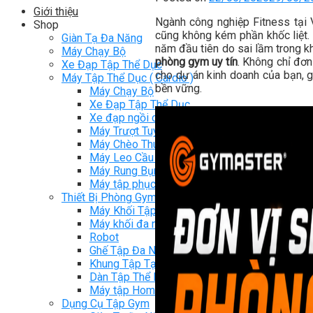
Giới thiệu
Ngành công nghiệp Fitness tại
Shop
cũng không kém phần khốc liệt.
Giàn Tạ Đa Năng
năm đầu tiên do sai lầm trong kh
Máy Chạy Bộ
phòng gym uy tín
. Không chỉ đơn
Xe Đạp Tập Thể Dục
cho dự án kinh doanh của bạn, 
Máy Tập Thể Dục ( Cardio )
bền vững.
Máy Chạy Bộ
Xe Đạp Tập Thể Dục
Xe đạp ngồi có tựa lưng
Máy Trượt Tuyết
Máy Chèo Thuyền
Máy Leo Cầu Thang
Máy Rung Bụng
Máy tập phục hồi chức năng
Thiết Bị Phòng Gym chuyên dụng
Máy Khối Tập Với Cáp
Máy khối đa năng
Robot
Ghế Tập Đa Năng
Khung Tập Tạ Rời
Dàn Tập Thể Lực 360
Máy tập Home Gym
Dụng Cụ Tập Gym