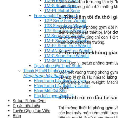
TM-H Robot Serie
Nhiều chủ đầu tư mang tâm lý “tự
TM-G Robot Serie
thiết bị thường dẫn đến những kh
TM-PL Robot Serie
Free weight Tiger Sport
1. Tiết kiệm tối đa thời g
TGP Serie Free Weight
TGS Serie Free Weight
Một dự án mở phòng gym đòi hỏi
TGF Serie Free Weight
đến việc lắp đặt thiết bị. Một
đơ
TM Serie Free Weight
từ 3-6 tháng xuống chỉ còn 1-2 
TM-F Serie Free Weight
nắm bắt cơ hội thị trường.
TM-FF Serie Free Weight
TM-AN Serie Free Weight
2. Tối ưu hóa không gia
TM-C Serie Free Weight
TM-360 Serie
Đơn vị setup phòng gym uy 
Tạ và phụ kiện Tiger Sport
Thanh lý thiết bị phòng gym
Mỗi mét vuông trong phòng gym đề
Hàng trưng bày thanh lý
3D hợp lý nhất. Họ hiểu rõ
luồng 
Hàng trưng bày thanh lý Gym
vực (Cardio, Free-weight, Machi
Hàng trưng bày thanh lý Cardio
luyện.
Hàng Mới Giá Sốc
Phụ kiện gym thanh lý
3. Tránh rủi ro đầu tư sai 
Setup Phòng Gym
Dự án tiêu biểu
Thị trường
thiết bị phòng gym
vô
Tuyển Cộng Tác Viên
các loại máy móc kém chất lượn
Blog
tiền nhưng tỷ lệ sử dụng thực tế