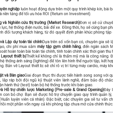
uyên nghiệp
luôn hoạt động dựa trên một quy trình khép kín, bài bả
 nền tảng để tối ưu hóa ROI (Return on Investment).
 và Nghiên cứu thị trường (Market Research)
Đơn vị sẽ cử chuyê
 lực, hệ thống điện nước, bãi để xe. Đồng thời, họ sẽ cùng bạn ph
h đối tượng khách hàng, từ đó quyết định phân khúc phòng tập (
và Lập dự toán tài chính
Dựa trên số vốn bạn có, chuyên gia sẽ l
tạo, chi phí mua sắm
máy tập gym chính hãng
, đến ngân sách M
át hoàn toàn bài toán tài chính, tính toán chính xác thời gian thu 
Layout thiết bị
Thiết kế không chỉ là thẩm mỹ mà là công năng. Đ
 hệ thống ánh sáng (lighting) để tôn lên hình thể người tập, kết 
g. Bản vẽ Layout thiết bị sẽ chỉ rõ vị trí từng máy cardio, máy 
ặt và Bàn giao
Giai đoạn thực thi được tiến hành song song với quá
 lắp ráp bởi đội ngũ kỹ thuật viên lành nghề, đảm bảo độ chắc 
ận hành thử (test) toàn bộ hệ thống trước khi bàn giao.
à Hỗ trợ chiến lược Marketing (Pre-sale & Grand Opening)
Đây 
m con bỏ chợ. Bạn sẽ được hỗ trợ chuyển giao quy trình quản l
Huấn luyện viên cá nhân). Đặc biệt, các chuyên gia sẽ tư vấn c
 hồi một phần vốn ngay cả khi phòng tập chưa mở cửa chính thức