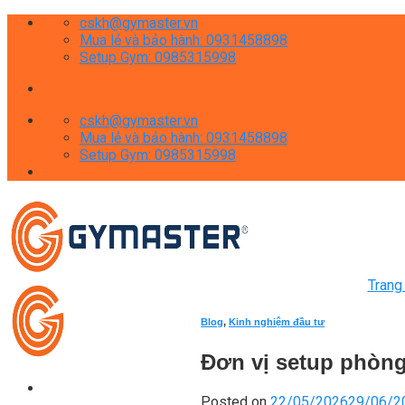
Skip
cskh@gymaster.vn
to
Mua lẻ và bảo hành: 0931458898
content
Setup Gym: 0985315998
cskh@gymaster.vn
Mua lẻ và bảo hành: 0931458898
Setup Gym: 0985315998
Trang
Blog
,
Kinh nghiệm đầu tư
Đơn vị setup phòng
Posted on
22/05/2026
29/06/2