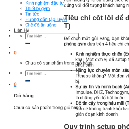
Kinh nghiệm đầu tư
đúng với đối tượng khách hàng 
Thiết bị gym
Tin tức
Tiêu chí cốt lõi để
Hướng dẫn tập luyện
T)
Chế độ ăn uống
Liên Hệ
Tìm
Để chọn mặt gửi vàng, bạn khô
kiếm:
phòng gym
dựa trên 4 tiêu chí c
0
Kinh nghiệm thực chiến (Ex
khai. Một đơn vị đã setup
Chưa có sản phẩm trong giỏ hàng.
phát sinh.
Năng lực chuyên môn sâu 
Tìm
Fitness không? Một đơn vị
kiếm:
bị.
0
Sự uy tín và minh bạch (Au
Impulse, DHZ, Technogym, L
Giỏ hàng
là những yếu tố bắt buộc.
Độ tin cậy trong hậu mãi (
Chưa có sản phẩm trong giỏ hàng.
tục sẽ không tránh khỏi h
gián đoạn kinh doanh.
Quy trình setup ph