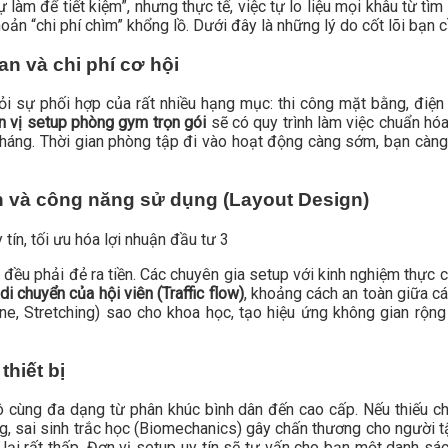
 làm để tiết kiệm”, nhưng thực tế, việc tự lo liệu mọi khâu từ tì
oản “chi phí chìm” khổng lồ. Dưới đây là những lý do cốt lõi bạn
ian và chi phí cơ hội
 sự phối hợp của rất nhiều hạng mục: thi công mặt bằng, điện n
n vị setup phòng gym trọn gói
sẽ có quy trình làm việc chuẩn hóa,
tháng. Thời gian phòng tập đi vào hoạt động càng sớm, bạn càng
n và công năng sử dụng (Layout Design)
tín, tối ưu hóa lợi nhuận đầu tư 3
u phải đẻ ra tiền. Các chuyên gia setup với kinh nghiệm thực ch
di chuyển của hội viên (Traffic flow)
, khoảng cách an toàn giữa cá
ne, Stretching) sao cho khoa học, tạo hiệu ứng không gian rộng 
thiết bị
 cùng đa dạng từ phân khúc bình dân đến cao cấp. Nếu thiếu 
g, sai sinh trắc học (Biomechanics) gây chấn thương cho người 
 lại rất thấp. Đơn vị setup uy tín sẽ tư vấn cho bạn một danh sác