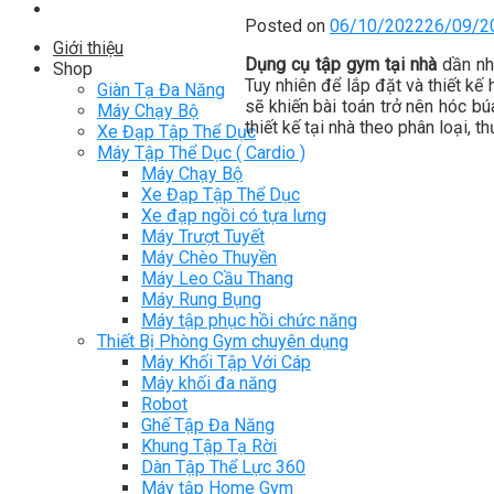
Posted on
06/10/2022
26/09/2
Giới thiệu
Dụng cụ tập gym tại nhà
dần nh
Shop
Tuy nhiên để lắp đặt và thiết kế
Giàn Tạ Đa Năng
sẽ khiến bài toán trở nên hóc bú
Máy Chạy Bộ
thiết kế tại nhà theo phân loại, 
Xe Đạp Tập Thể Dục
Máy Tập Thể Dục ( Cardio )
Máy Chạy Bộ
Xe Đạp Tập Thể Dục
Xe đạp ngồi có tựa lưng
Máy Trượt Tuyết
Máy Chèo Thuyền
Máy Leo Cầu Thang
Máy Rung Bụng
Máy tập phục hồi chức năng
Thiết Bị Phòng Gym chuyên dụng
Máy Khối Tập Với Cáp
Máy khối đa năng
Robot
Ghế Tập Đa Năng
Khung Tập Tạ Rời
Dàn Tập Thể Lực 360
Máy tập Home Gym