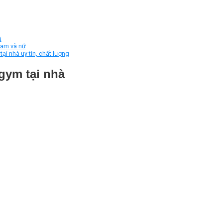
à
nam và nữ
i nhà uy tín, chất lượng
gym tại nhà