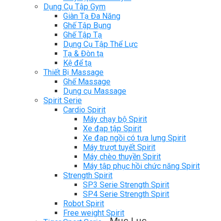
Dụng Cụ Tập Gym
Giàn Tạ Đa Năng
Ghế Tập Bụng
Ghế Tập Tạ
Dụng Cụ Tập Thể Lực
Tạ & Đòn tạ
Kệ để tạ
Thiết Bị Massage
Ghế Massage
Dụng cụ Massage
Spirit Serie
Cardio Spirit
Máy chạy bộ Spirit
Xe đạp tập Spirit
Xe đạp ngồi có tựa lưng Spirit
Máy trượt tuyết Spirit
Máy chèo thuyền Spirit
Máy tập phục hồi chức năng Spirit
Strength Spirit
SP3 Serie Strength Spirit
SP4 Serie Strength Spirit
Robot Spirit
Free weight Spirit
Mục Lục