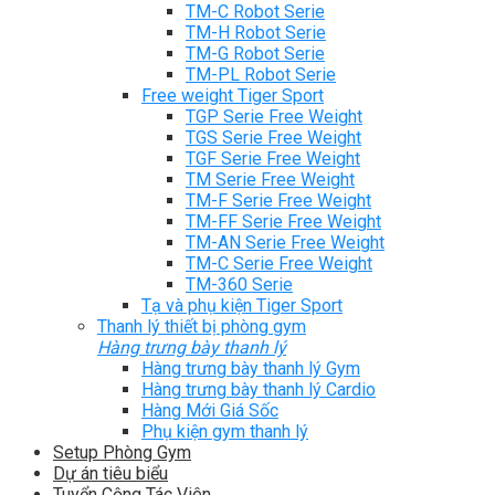
TM-C Robot Serie
TM-H Robot Serie
TM-G Robot Serie
TM-PL Robot Serie
Free weight Tiger Sport
TGP Serie Free Weight
TGS Serie Free Weight
TGF Serie Free Weight
TM Serie Free Weight
TM-F Serie Free Weight
TM-FF Serie Free Weight
TM-AN Serie Free Weight
TM-C Serie Free Weight
TM-360 Serie
Tạ và phụ kiện Tiger Sport
Thanh lý thiết bị phòng gym
Hàng trưng bày thanh lý
Hàng trưng bày thanh lý Gym
Hàng trưng bày thanh lý Cardio
Hàng Mới Giá Sốc
Phụ kiện gym thanh lý
Setup Phòng Gym
Dự án tiêu biểu
Tuyển Cộng Tác Viên