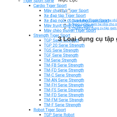
Tiger Sport Serie
Cardio Tiger Sport
Máy chạy bộ Tiger Sport
Xe đạp tập Tiger Sport
Xe đạp ngồi có tựa lưng Tiger Sport
3 Loại dụng cụ tập gym tại nh
Dụng cụ tập gym tại nhà cho 
Máy trượt tuyết Tiger Sport
Thương hiệu dụng cụ tập gym tạ
Máy chèo thuyền Tiger Sport
Strength Tiger Sport
3 Loại dụng cụ tập 
TGP Serie Strength
TGP 20 Serie Strength
TGS Serie Strength
TGF Serie Strength
TM Serie Strength
TM-FB Serie Strength
TM-FD Serie Strength
TM-C Serie Strength
TM-AN Serie Strength
TM-FH Serie Strength
TM-FS Serie Strength
TM-FD Serie Strength
TM-FM Serie Strengh
TM-F Serie Strength
Robot Tiger Sport
TGP Serie Robot