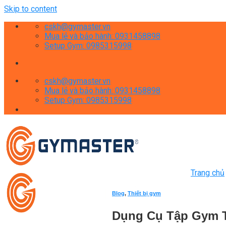
Skip to content
cskh@gymaster.vn
Mua lẻ và bảo hành: 0931458898
Setup Gym: 0985315998
cskh@gymaster.vn
Mua lẻ và bảo hành: 0931458898
Setup Gym: 0985315998
Trang chủ
Blog
,
Thiết bị gym
Dụng Cụ Tập Gym T