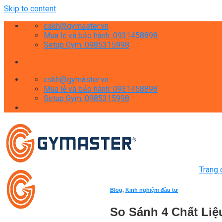
Skip to content
cskh@gymaster.vn
Mua lẻ và bảo hành: 0931458898
Setup Gym: 0985315998
cskh@gymaster.vn
Mua lẻ và bảo hành: 0931458898
Setup Gym: 0985315998
Trang 
Blog
,
Kinh nghiệm đầu tư
So Sánh 4 Chất Li