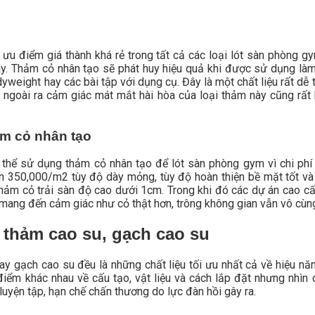
ưu điểm giá thành khá rẻ trong tất cả các loại lót sàn phòng g
này. Thảm cỏ nhân tạo sẽ phát huy hiệu quả khi được sử dụng là
yweight hay các bài tập với dụng cụ. Đây là một chất liệu rất dễ 
g, ngoài ra cảm giác mát mắt hài hòa của loại thảm này cũng rất
ym cỏ nhân tạo
hể sử dụng thảm cỏ nhân tạo để lót sàn phòng gym vì chi phí h
 350,000/m2 tùy độ dày mỏng, tùy độ hoàn thiện bề mặt tốt v
thảm cỏ trải sàn độ cao dưới 1cm. Trong khi đó các dự án cao c
ng đến cảm giác như cỏ thật hơn, trông không gian vẫn vô cùng
thảm cao su, gạch cao su
ay gạch cao su đều là những chất liệu tối ưu nhất cả về hiệu năn
ểm khác nhau về cấu tạo, vật liệu và cách lắp đặt nhưng nhìn
 luyện tập, hạn chế chấn thương do lực đàn hồi gây ra.