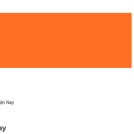
iện Nay
ay