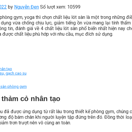
022
by
Nguyễn Đen
Số lượt xem: 10599
 phòng gym, yoga thì chọn chất liệu lót sàn là một trong những điề
 dụng vừa chống chịu lực, giảm tiếng ồn vừa mang lại tính thẩm
ông tin, đánh giá về 4 chất liệu lót sàn phổ biến nhất hiện nay
a được chất liệu phù hớp với nhu cầu, mục đích sử dụng.
hân tạo
su, gạch cao su
ót sàn phòng gym
 thảm cỏ nhân tạo
ệu đã được ứng dụng từ rất lâu trong thiết kế phòng gym, chúng 
ường độ bám chân khi người luyện tập đứng trên đó. Đồng thời lo
giảm trơn trượt nên vô cùng an toàn.