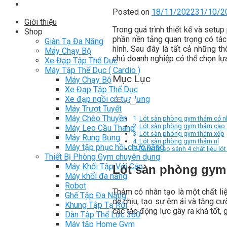
Posted on
18/11/2022
31/10/2
Giới thiệu
Trong quá trình thiết kế và setup
Shop
phần nền tảng quan trọng có tác
Giàn Tạ Đa Năng
hình. Sau đây là tất cả những th
Máy Chạy Bộ
chủ doanh nghiệp có thể chọn lự
Xe Đạp Tập Thể Dục
Máy Tập Thể Dục ( Cardio )
Mục Lục
Máy Chạy Bộ
Xe Đạp Tập Thể Dục
Xe đạp ngồi có tựa lưng
Máy Trượt Tuyết
Máy Chèo Thuyền
Lót sàn phòng gym thảm cỏ n
Lót sàn phòng gym thảm cao 
Máy Leo Cầu Thang
Lót sàn phòng gym thảm xốp
Máy Rung Bụng
Lót sàn phòng gym thảm nỉ
Máy tập phục hồi chức năng
Tóm tắt so sánh 4 chất liệu l
Thiết Bị Phòng Gym chuyên dụng
Máy Khối Tập Với Cáp
Lót sàn phòng gym
Máy khối đa năng
Robot
Thảm cỏ nhân tạo là một chất li
Ghế Tập Đa Năng
dễ chịu, tạo sự êm ái và tăng c
Khung Tập Tạ Rời
các tác động lực gây ra khá tốt, 
Dàn Tập Thể Lực 360
Máy tập Home Gym