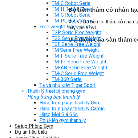
TM-C Robot Serie
TM-H Robot Serie
Độ bền thảm cỏ nhân tạ
TM-G Robot Serie
TM-PL Robot Serie
Xét về độ bền thì thảm cỏ nhân t
Free weight Tiger Sport
hay sàn vinyl,…
TGP Serie Free Weight
TGS Serie Free Weight
Ưu điểm của sàn thảm c
TGF Serie Free Weight
TM Serie Free Weight
TM-F Serie Free Weight
TM-FF Serie Free Weight
TM-AN Serie Free Weight
TM-C Serie Free Weight
TM-360 Serie
Tạ và phụ kiện Tiger Sport
Thanh lý thiết bị phòng gym
Hàng trưng bày thanh lý
Hàng trưng bày thanh lý Gym
Hàng trưng bày thanh lý Cardio
Hàng Mới Giá Sốc
Phụ kiện gym thanh lý
Setup Phòng Gym
Dự án tiêu biểu
Tuyển Cộng Tác Viên