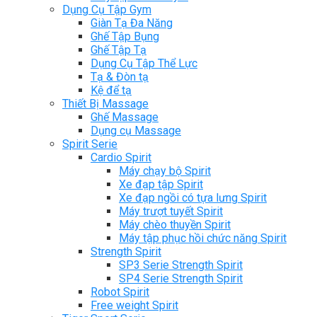
Dụng Cụ Tập Gym
Giàn Tạ Đa Năng
Ghế Tập Bụng
Ghế Tập Tạ
Dụng Cụ Tập Thể Lực
Tạ & Đòn tạ
Kệ để tạ
Thiết Bị Massage
Ghế Massage
Dụng cụ Massage
Spirit Serie
Cardio Spirit
Máy chạy bộ Spirit
Xe đạp tập Spirit
Xe đạp ngồi có tựa lưng Spirit
Máy trượt tuyết Spirit
Máy chèo thuyền Spirit
Máy tập phục hồi chức năng Spirit
Strength Spirit
SP3 Serie Strength Spirit
SP4 Serie Strength Spirit
Robot Spirit
Free weight Spirit