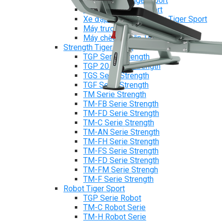
Máy chạy bộ Tiger Sport
Xe đạp tập Tiger Sport
Xe đạp ngồi có tựa lưng Tiger Sport
Máy trượt tuyết Tiger Sport
Máy chèo thuyền Tiger Sport
Strength Tiger Sport
TGP Serie Strength
TGP 20 Serie Strength
TGS Serie Strength
TGF Serie Strength
TM Serie Strength
TM-FB Serie Strength
TM-FD Serie Strength
TM-C Serie Strength
TM-AN Serie Strength
TM-FH Serie Strength
TM-FS Serie Strength
TM-FD Serie Strength
TM-FM Serie Strengh
TM-F Serie Strength
Robot Tiger Sport
TGP Serie Robot
TM-C Robot Serie
TM-H Robot Serie