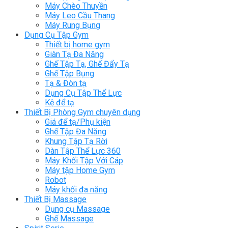
Máy Chèo Thuyền
Máy Leo Cầu Thang
Máy Rung Bụng
Dụng Cụ Tập Gym
Thiết bị home gym
Giàn Tạ Đa Năng
Ghế Tập Tạ, Ghế Đẩy Tạ
Ghế Tập Bụng
Tạ & Đòn tạ
Dụng Cụ Tập Thể Lực
Kệ để tạ
Thiết Bị Phòng Gym chuyên dụng
Giá để tạ/Phụ kiện
Ghế Tập Đa Năng
Khung Tập Tạ Rời
Dàn Tập Thể Lực 360
Máy Khối Tập Với Cáp
Máy tập Home Gym
Robot
Máy khối đa năng
Thiết Bị Massage
Dụng cụ Massage
Ghế Massage