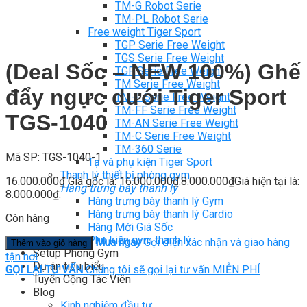
TM-G Robot Serie
TM-PL Robot Serie
Free weight Tiger Sport
TGP Serie Free Weight
TGS Serie Free Weight
(Deal Sốc – NEW 100%) Ghế
TGF Serie Free Weight
TM Serie Free Weight
đẩy ngực dưới Tiger Sport
TM-F Serie Free Weight
TM-FF Serie Free Weight
TGS-1040
TM-AN Serie Free Weight
TM-C Serie Free Weight
TM-360 Serie
Mã SP: TGS-1040-1
Tạ và phụ kiện Tiger Sport
Thanh lý thiết bị phòng gym
16.000.000
₫
Giá gốc là: 16.000.000₫.
8.000.000
₫
Giá hiện tại là:
Hàng trưng bày thanh lý
8.000.000₫.
Hàng trưng bày thanh lý Gym
Hàng trưng bày thanh lý Cardio
Còn hàng
Hàng Mới Giá Sốc
Phụ kiện gym thanh lý
Mua ngay
Gọi điện xác nhận và giao hàng
Thêm vào giỏ hàng
Setup Phòng Gym
tận nơi
Dự án tiêu biểu
GỌI LẠI TƯ VẤN
Chúng tôi sẽ gọi lại tư vấn MIỄN PHÍ
Tuyển Cộng Tác Viên
Blog
Kinh nghiệm đầu tư