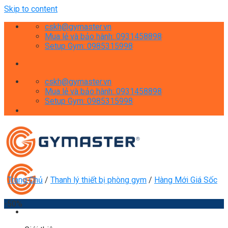
Skip to content
cskh@gymaster.vn
Mua lẻ và bảo hành: 0931458898
Setup Gym: 0985315998
cskh@gymaster.vn
Mua lẻ và bảo hành: 0931458898
Setup Gym: 0985315998
Trang Chủ
/
Thanh lý thiết bị phòng gym
/
Hàng Mới Giá Sốc
-50%