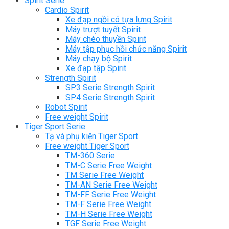
Spirit Serie
Cardio Spirit
Xe đạp ngồi có tựa lưng Spirit
Máy trượt tuyết Spirit
Máy chèo thuyền Spirit
Máy tập phục hồi chức năng Spirit
Máy chạy bộ Spirit
Xe đạp tập Spirit
Strength Spirit
SP3 Serie Strength Spirit
SP4 Serie Strength Spirit
Robot Spirit
Free weight Spirit
Tiger Sport Serie
Tạ và phụ kiện Tiger Sport
Free weight Tiger Sport
TM-360 Serie
TM-C Serie Free Weight
TM Serie Free Weight
TM-AN Serie Free Weight
TM-FF Serie Free Weight
TM-F Serie Free Weight
TM-H Serie Free Weight
TGF Serie Free Weight