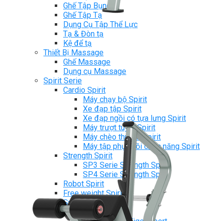
Ghế Tập Bụng
Ghế Tập Tạ
Dụng Cụ Tập Thể Lực
Tạ & Đòn tạ
Kệ để tạ
Thiết Bị Massage
Ghế Massage
Dụng cụ Massage
Spirit Serie
Cardio Spirit
Máy chạy bộ Spirit
Xe đạp tập Spirit
Xe đạp ngồi có tựa lưng Spirit
Máy trượt tuyết Spirit
Máy chèo thuyền Spirit
Máy tập phục hồi chức năng Spirit
Strength Spirit
SP3 Serie Strength Spirit
SP4 Serie Strength Spirit
Robot Spirit
Free weight Spirit
Tiger Sport Serie
Cardio Tiger Sport