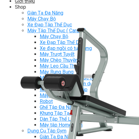
Giới thiệu
Shop
Giàn Tạ Đa Năng
Máy Chạy Bộ
Xe Đạp Tập Thể Dục
Máy Tập Thể Dục ( Cardio )
Máy Chạy Bộ
Xe Đạp Tập Thể Dục
Xe đạp ngồi có tựa lưng
Máy Trượt Tuyết
Máy Chèo Thuyền
Máy Leo Cầu Thang
Máy Rung Bụng
Máy tập phục hồi chức năng
Thiết Bị Phòng Gym chuyên dụng
Máy Khối Tập Với Cáp
Máy khối đa năng
Robot
Ghế Tập Đa Năng
Khung Tập Tạ Rời
Dàn Tập Thể Lực 360
Máy tập Home Gym
Dụng Cụ Tập Gym
Giàn Tạ Đa Năng