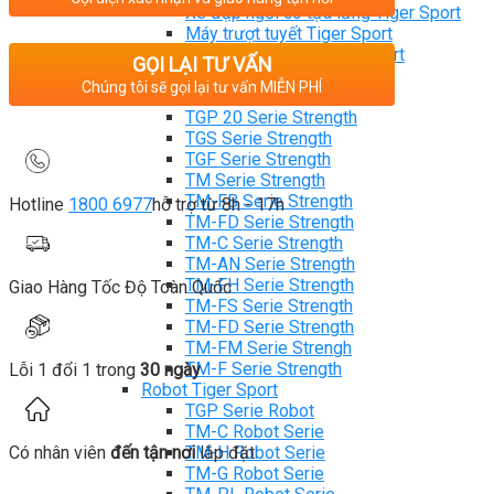
Xe đạp ngồi có tựa lưng Tiger Sport
Máy trượt tuyết Tiger Sport
Máy chèo thuyền Tiger Sport
GỌI LẠI TƯ VẤN
Strength Tiger Sport
Chúng tôi sẽ gọi lại tư vấn MIỄN PHÍ
TGP Serie Strength
TGP 20 Serie Strength
TGS Serie Strength
TGF Serie Strength
TM Serie Strength
TM-FB Serie Strength
Hotline
1800 6977
hỗ trợ từ 8h - 17h
TM-FD Serie Strength
TM-C Serie Strength
TM-AN Serie Strength
TM-FH Serie Strength
Giao Hàng Tốc Độ Toàn Quốc
TM-FS Serie Strength
TM-FD Serie Strength
TM-FM Serie Strengh
TM-F Serie Strength
Lỗi 1 đổi 1 trong
30 ngày
Robot Tiger Sport
TGP Serie Robot
TM-C Robot Serie
Có nhân viên
đến tận nơi
lắp đặt
TM-H Robot Serie
TM-G Robot Serie