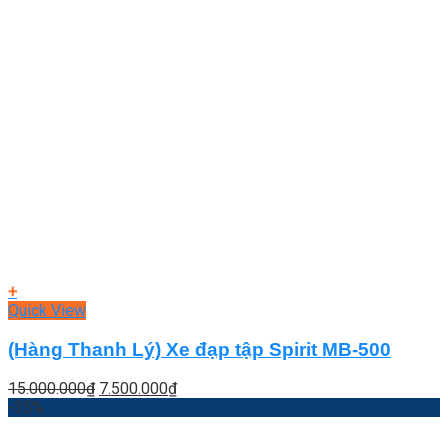
+
Quick View
(Hàng Thanh Lý) Xe đạp tập Spirit MB-500
Giá
Giá
15.000.000
₫
7.500.000
₫
gốc
hiện
-35%
là:
tại
15.000.000₫.
là: