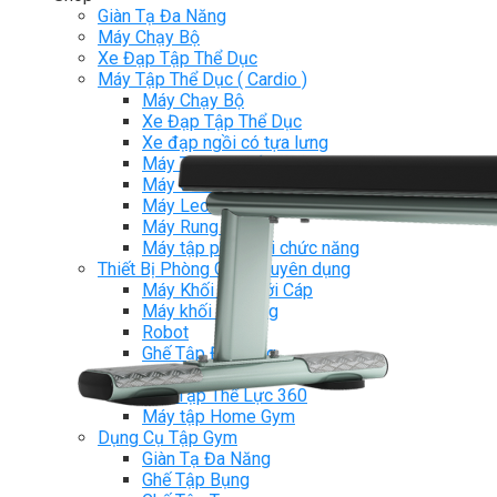
Giàn Tạ Đa Năng
Máy Chạy Bộ
Xe Đạp Tập Thể Dục
Máy Tập Thể Dục ( Cardio )
Máy Chạy Bộ
Xe Đạp Tập Thể Dục
Xe đạp ngồi có tựa lưng
Máy Trượt Tuyết
Máy Chèo Thuyền
Máy Leo Cầu Thang
Máy Rung Bụng
Máy tập phục hồi chức năng
Thiết Bị Phòng Gym chuyên dụng
Máy Khối Tập Với Cáp
Máy khối đa năng
Robot
Ghế Tập Đa Năng
Khung Tập Tạ Rời
Dàn Tập Thể Lực 360
Máy tập Home Gym
Dụng Cụ Tập Gym
Giàn Tạ Đa Năng
Ghế Tập Bụng