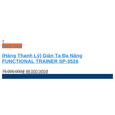
+
Quick View
(Hàng Thanh Lý) Giàn Tạ Đa Năng
FUNCTIONAL TRAINER SP-3526
Giá
Giá
75.000.000
₫
48.000.000
₫
gốc
hiện
-50%
là:
tại
75.000.000₫.
là:
48.000.000₫.