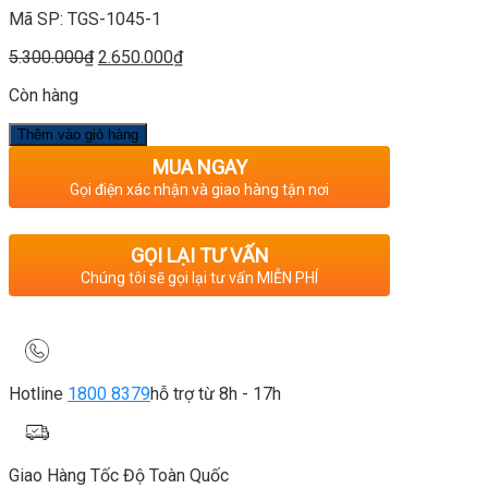
Mã SP: TGS-1045-1
Giá
Giá
5.300.000
₫
2.650.000
₫
gốc
hiện
Còn hàng
là:
tại
5.300.000₫.
là:
Thêm vào giỏ hàng
2.650.000₫.
MUA NGAY
Gọi điện xác nhận và giao hàng tận nơi
GỌI LẠI TƯ VẤN
Chúng tôi sẽ gọi lại tư vấn MIỄN PHÍ
Hotline
1800 8379
hỗ trợ từ 8h - 17h
Giao Hàng Tốc Độ Toàn Quốc