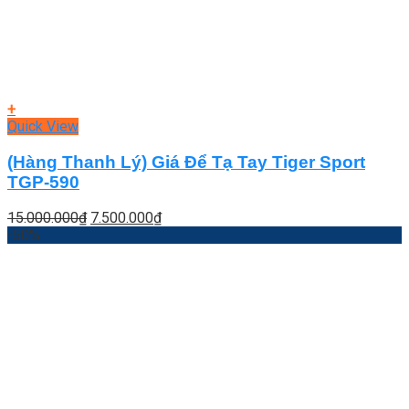
+
Quick View
(Hàng Thanh Lý) Giá Để Tạ Tay Tiger Sport
TGP-590
Giá
Giá
15.000.000
₫
7.500.000
₫
gốc
hiện
-50%
là:
tại
15.000.000₫.
là:
7.500.000₫.