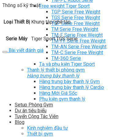
TM-PL Robot Serie
Thông số kỹ thuật
Free weight Tiger Sport
TGP Serie Free Weight
TGS Serie Free Weight
Loại Thiết Bị
Khung tập/ghế tập
TGF Serie Free Weight
TM Serie Free Weight
TM-F Serie Free Weight
Serie Máy
Tiger Sport TGS Serie
TM-FF Serie Free Weight
TM-AN Serie Free Weight
Bài viết đánh giá
TM-C Serie Free Weight
TM-360 Serie
Tạ và phụ kiện Tiger Sport
Thanh lý thiết bị phòng gym
Hàng trưng bày thanh lý
Hàng trưng bày thanh lý Gym
Hàng trưng bày thanh lý Cardio
Hàng Mới Giá Sốc
Phụ kiện gym thanh lý
Setup Phòng Gym
Dự án tiêu biểu
Tuyển Cộng Tác Viên
Blog
Kinh nghiệm đầu tư
Thiết bị gym