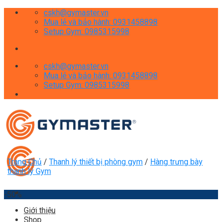
Skip
cskh@gymaster.vn
to
Mua lẻ và bảo hành: 0931458898
content
Setup Gym: 0985315998
cskh@gymaster.vn
Mua lẻ và bảo hành: 0931458898
Setup Gym: 0985315998
Trang Chủ
/
Thanh lý thiết bị phòng gym
/
Hàng trưng bày
thanh lý Gym
-50%
Giới thiệu
Shop