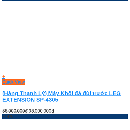
+
Quick View
(Hàng Thanh Lý) Máy Khối đá đùi trước LEG
EXTENSION SP-4305
Giá
Giá
58.000.000
₫
38.000.000
₫
gốc
hiện
-44%
là:
tại
58.000.000₫.
là: