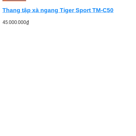
Thang tập xà ngang Tiger Sport TM-C50
45.000.000
₫