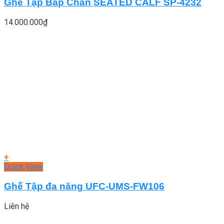
Ghế Tập Bắp Chân SEATED CALF SP-4232
14.000.000
₫
+
Quick View
Ghế Tập đa năng UFC-UMS-FW106
Liên hệ