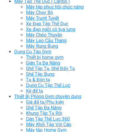
Máy Tập Thể Dục ( Cardio )
Máy tập phục hồi chức năng
Máy Chạy Bộ
Máy Trượt Tuyết
Xe Đạp Tập Thể Dục
Xe đạp ngồi có tựa lưng
Máy Chèo Thuyền
Máy Leo Cầu Thang
Máy Rung Bụng
Dụng Cụ Tập Gym
Thiết bị home gym
Giàn Tạ Đa Năng
Ghế Tập Tạ, Ghế Đẩy Tạ
Ghế Tập Bụng
Tạ & Đòn tạ
Dụng Cụ Tập Thể Lực
Kệ để tạ
Thiết Bị Phòng Gym chuyên dụng
Giá để tạ/Phụ kiện
Ghế Tập Đa Năng
Khung Tập Tạ Rời
Dàn Tập Thể Lực 360
Máy Khối Tập Với Cáp
Máy tập Home Gym