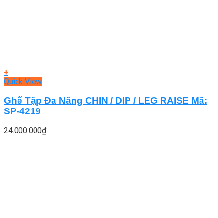
+
Quick View
Ghế Tập Đa Năng CHIN / DIP / LEG RAISE Mã:
SP-4219
24.000.000
₫