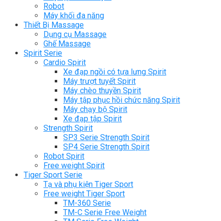
Robot
Máy khối đa năng
Thiết Bị Massage
Dụng cụ Massage
Ghế Massage
Spirit Serie
Cardio Spirit
Xe đạp ngồi có tựa lưng Spirit
Máy trượt tuyết Spirit
Máy chèo thuyền Spirit
Máy tập phục hồi chức năng Spirit
Máy chạy bộ Spirit
Xe đạp tập Spirit
Strength Spirit
SP3 Serie Strength Spirit
SP4 Serie Strength Spirit
Robot Spirit
Free weight Spirit
Tiger Sport Serie
Tạ và phụ kiện Tiger Sport
Free weight Tiger Sport
TM-360 Serie
TM-C Serie Free Weight