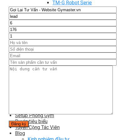
TM-G Robot Serie
TM-PL Robot Serie
Free weight Tiger Sport
TGP Serie Free Weight
TGS Serie Free Weight
TGF Serie Free Weight
TM Serie Free Weight
TM-F Serie Free Weight
TM-FF Serie Free Weight
TM-AN Serie Free Weight
TM-C Serie Free Weight
TM-360 Serie
Tạ và phụ kiện Tiger Sport
Thanh lý thiết bị phòng gym
Hàng trưng bày thanh lý
Hàng trưng bày thanh lý Gym
Hàng trưng bày thanh lý Cardio
Hàng Mới Giá Sốc
Phụ kiện gym thanh lý
Setup Phòng Gym
Dự án tiêu biểu
Tuyển Cộng Tác Viên
Blog
Kinh nghiệm đầu tư