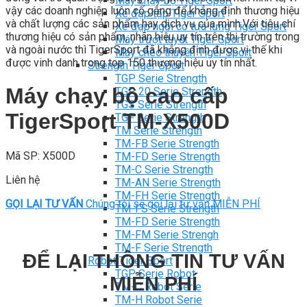
Máy chạy bộ Tiger Sport
vậy các doanh nghiệp luôn cố gắng để khẳng định thương hiệu
Xe đạp tập Tiger Sport
và chất lượng các sản phẩm hay dịch vụ của mình.Với tiêu chí
Xe đạp ngồi có tựa lưng Tiger Sport
thương hiệu có sản phẩm, nhãn hiệu uy tín trên thị trường trong
Máy trượt tuyết Tiger Sport
và ngoài nước thì TigerSport đã khẳng định được vị thế khi
Máy chèo thuyền Tiger Sport
được vinh danh trong top 150 thương hiệu uy tín nhất.
Strength Tiger Sport
TGP Serie Strength
Máy chạy bộ cao cấp
TGP 20 Serie Strength
TGS Serie Strength
TigerSport TM-X500D
TGF Serie Strength
TM Serie Strength
TM-FB Serie Strength
Mã SP: X500D
TM-FD Serie Strength
TM-C Serie Strength
Liên hệ
TM-AN Serie Strength
TM-FH Serie Strength
GỌI LẠI TƯ VẤN
Chúng tôi sẽ gọi lại tư vấn MIỄN PHÍ
TM-FS Serie Strength
TM-FD Serie Strength
TM-FM Serie Strengh
TM-F Serie Strength
ĐỂ LẠI THÔNG TIN TƯ VẤN
Robot Tiger Sport
TGP Serie Robot
MIỄN PHÍ
TM-C Robot Serie
TM-H Robot Serie