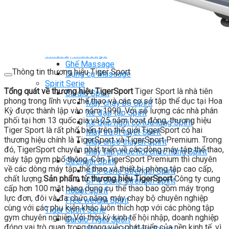
Ghế Tập Bụng
Ghế Tập Tạ
Dụng Cụ Tập Thể Lực
Tạ & Đòn tạ
Kệ để tạ
Thiết Bị Massage
Ghế Massage
Thông tin thương hiệu Tiger Sport
Dụng cụ Massage
Spirit Serie
Tổng quát về thương hiệu TigerSport
Tiger Sport là nhà tiên
Cardio Spirit
phong trong lĩnh vực thể thao và các cơ sở tập thể dục tại Hoa
Máy chạy bộ Spirit
Kỳ được thành lập vào năm 1990. Với số lượng các nhà phân
Xe đạp tập Spirit
phối tại hơn 13 quốc gia và 25 năm hoạt động, thương hiệu
Xe đạp ngồi có tựa lưng Spirit
Tiger Sport là rất phổ biến trên thế giới.TigerSport có hai
Máy trượt tuyết Spirit
thương hiệu chính là TigerSport và TigerSport Premium. Trong
Máy chèo thuyền Spirit
đó, TigerSport chuyên phát triển về các dòng máy tập thể thao,
Máy tập phục hồi chức năng Spirit
máy tập gym phổ thông. Còn TigerSport Premium thì chuyên
Strength Spirit
về các dòng máy tập thể thao và thiết bị phòng tập cao cấp,
SP3 Serie Strength Spirit
chất lượng.
Sản phẩm từ thương hiệu TigerSport
Công ty cung
SP4 Serie Strength Spirit
cấp hơn 100 mặt hàng dụng cụ thể thao bao gồm máy trọng
Robot Spirit
lực đơn, đôi và đa chức năng, máy chạy bộ chuyên nghiệp
Free weight Spirit
cùng với các phụ kiện khác luôn thích hợp với các phòng tập
Tiger Sport Serie
gym chuyên nghiệp.Với thời kỳ kinh tế hội nhập, doanh nghiệp
Cardio Tiger Sport
đóng vai trò quan trọng trong việc phát triển của nền kinh tế, vì