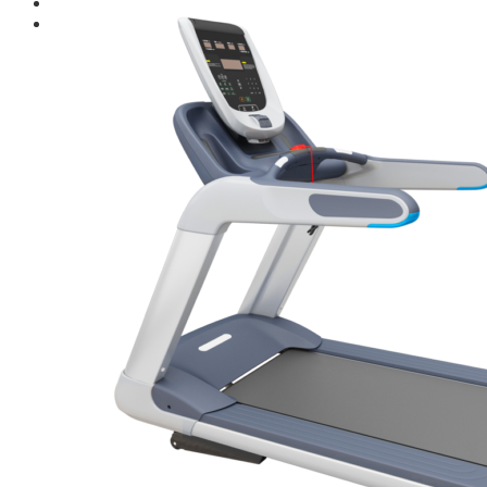
Giới thiệu
Shop
Giàn Tạ Đa Năng
Máy Chạy Bộ
Xe Đạp Tập Thể Dục
Máy Tập Thể Dục ( Cardio )
Máy Chạy Bộ
Xe Đạp Tập Thể Dục
Xe đạp ngồi có tựa lưng
Máy Trượt Tuyết
Máy Chèo Thuyền
Máy Leo Cầu Thang
Máy Rung Bụng
Máy tập phục hồi chức năng
Thiết Bị Phòng Gym chuyên dụng
Máy Khối Tập Với Cáp
Máy khối đa năng
Robot
Ghế Tập Đa Năng
Khung Tập Tạ Rời
Dàn Tập Thể Lực 360
Máy tập Home Gym
Dụng Cụ Tập Gym
Giàn Tạ Đa Năng