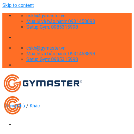
Skip to content
cskh@gymaster.vn
Mua lẻ và bảo hành: 0931458898
Setup Gym: 0985315998
cskh@gymaster.vn
Mua lẻ và bảo hành: 0931458898
Setup Gym: 0985315998
Trang Chủ
/
Khác