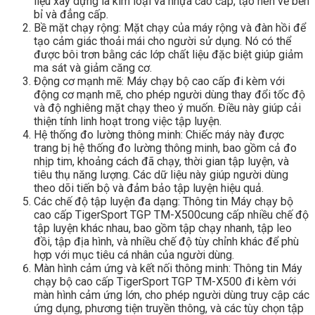
liệu xây dựng là kim loại và nhựa cao cấp, tạo nên vẻ bền
bỉ và đẳng cấp.
Bề mặt chạy rộng: Mặt chạy của máy rộng và đàn hồi để
tạo cảm giác thoải mái cho người sử dụng. Nó có thể
được bôi trơn bằng các lớp chất liệu đặc biệt giúp giảm
ma sát và giảm căng cơ.
Động cơ mạnh mẽ: Máy chạy bộ cao cấp đi kèm với
động cơ mạnh mẽ, cho phép người dùng thay đổi tốc độ
và độ nghiêng mặt chạy theo ý muốn. Điều này giúp cải
thiện tính linh hoạt trong việc tập luyện.
Hệ thống đo lường thông minh: Chiếc máy này được
trang bị hệ thống đo lường thông minh, bao gồm cả đo
nhịp tim, khoảng cách đã chạy, thời gian tập luyện, và
tiêu thụ năng lượng. Các dữ liệu này giúp người dùng
theo dõi tiến bộ và đảm bảo tập luyện hiệu quả.
Các chế độ tập luyện đa dạng: Thông tin Máy chạy bộ
cao cấp TigerSport TGP TM-X500cung cấp nhiều chế độ
tập luyện khác nhau, bao gồm tập chạy nhanh, tập leo
đồi, tập địa hình, và nhiều chế độ tùy chỉnh khác để phù
hợp với mục tiêu cá nhân của người dùng.
Màn hình cảm ứng và kết nối thông minh: Thông tin Máy
chạy bộ cao cấp TigerSport TGP TM-X500 đi kèm với
màn hình cảm ứng lớn, cho phép người dùng truy cập các
ứng dụng, phương tiện truyền thông, và các tùy chọn tập