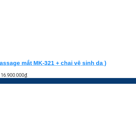
sage mắt MK-321 + chai vệ sinh da )
à: 16.900.000₫.