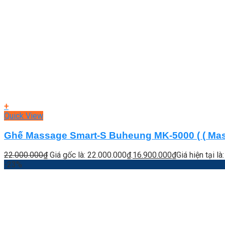
+
Quick View
Ghế Massage Smart-S Buheung MK-5000 ( ( Mass
22.000.000
₫
Giá gốc là: 22.000.000₫.
16.900.000
₫
Giá hiện tại l
-23%