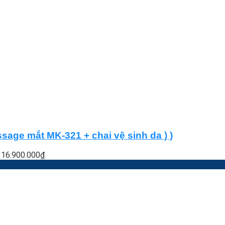
age mắt MK-321 + chai vệ sinh da ) )
à: 16.900.000₫.