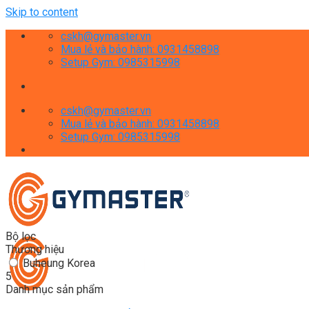
Skip to content
cskh@gymaster.vn
Mua lẻ và bảo hành: 0931458898
Setup Gym: 0985315998
cskh@gymaster.vn
Mua lẻ và bảo hành: 0931458898
Setup Gym: 0985315998
Bộ lọc
Thương hiệu
Buheung Korea
5
Danh mục sản phẩm