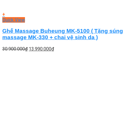
+
Quick View
Ghế Massage Buheung MK-5100 ( Tặng súng
massage MK-330 + chai vệ sinh da )
Giá
Giá
30.900.000
₫
13.990.000
₫
gốc
hiện
là:
tại
30.900.000₫.
là:
13.990.000₫.