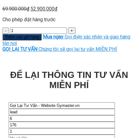
Giá
Giá
69.900.000
₫
52.900.000
₫
gốc
hiện
Cho phép đặt hàng trước
là:
tại
69.900.000₫.
là:
Số
52.900.000₫.
lượng
Mua ngay
Gọi điện xác nhận và giao hàng
Thêm vào giỏ hàng
tận nơi
GỌI LẠI TƯ VẤN
Chúng tôi sẽ gọi lại tư vấn MIỄN PHÍ
ĐỂ LẠI THÔNG TIN TƯ VẤN
MIỄN PHÍ