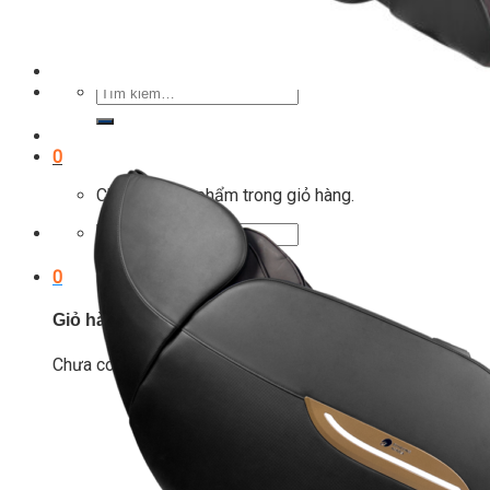
Tin tức
Hướng dẫn tập luyện
Chế độ ăn uống
Liên Hệ
Tìm
kiếm:
0
Chưa có sản phẩm trong giỏ hàng.
Tìm
kiếm:
0
Giỏ hàng
Chưa có sản phẩm trong giỏ hàng.