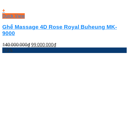
+
Quick View
Ghế Massage 4D Rose Royal Buheung MK-
9000
Giá
Giá
140.000.000
₫
99.000.000
₫
gốc
hiện
-13%
là:
tại
140.000.000₫.
là:
99.000.000₫.