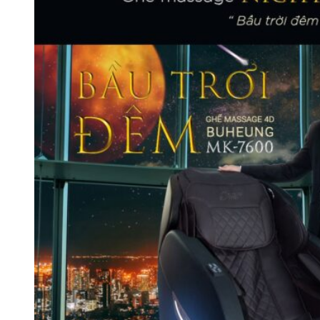
Giàn Tạ Đa Năng
Máy Chạy Bộ
Xe Đạp Tập Thể Dục
Máy Tập Thể Dục ( Cardio )
Máy Chạy Bộ
Xe Đạp Tập Thể Dục
Xe đạp ngồi có tựa lưng
Máy Trượt Tuyết
Máy Chèo Thuyền
Máy Leo Cầu Thang
Máy Rung Bụng
Máy tập phục hồi chức năng
Thiết Bị Phòng Gym chuyên dụng
Máy Khối Tập Với Cáp
Máy khối đa năng
Robot
Ghế Tập Đa Năng
Khung Tập Tạ Rời
Dàn Tập Thể Lực 360
Máy tập Home Gym
Dụng Cụ Tập Gym
Giàn Tạ Đa Năng
Ghế Tập Bụng