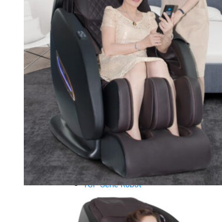
Xe đạp ngồi có tựa lưng Tiger Sport
Máy trượt tuyết Tiger Sport
Máy chèo thuyền Tiger Sport
Strength Tiger Sport
TGP Serie Strength
TGP 20 Serie Strength
TGS Serie Strength
TGF Serie Strength
TM Serie Strength
TM-FB Serie Strength
TM-FD Serie Strength
TM-C Serie Strength
TM-AN Serie Strength
TM-FH Serie Strength
TM-FS Serie Strength
TM-FD Serie Strength
TM-FM Serie Strengh
TM-F Serie Strength
Robot Tiger Sport
TGP Serie Robot
TM-C Robot Serie
TM-H Robot Serie
TM-G Robot Serie