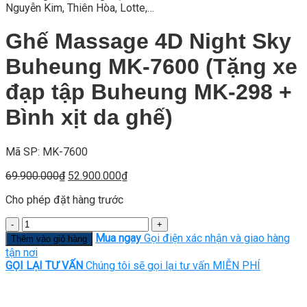
Nguyễn Kim, Thiên Hòa, Lotte,…
Ghế Massage 4D Night Sky
Buheung MK-7600 (Tặng xe
đạp tập Buheung MK-298 +
Bình xịt da ghế)
Mã SP: MK-7600
Giá
Giá
69.900.000
₫
52.900.000
₫
gốc
hiện
Cho phép đặt hàng trước
là:
tại
69.900.000₫.
là:
Số
52.900.000₫.
lượng
Mua ngay
Gọi điện xác nhận và giao hàng
Thêm vào giỏ hàng
tận nơi
GỌI LẠI TƯ VẤN
Chúng tôi sẽ gọi lại tư vấn MIỄN PHÍ