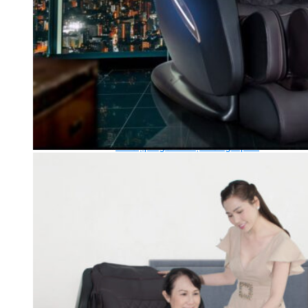
Ghế Tập Tạ
Dụng Cụ Tập Thể Lực
Tạ & Đòn tạ
Kệ để tạ
Thiết Bị Massage
Ghế Massage
Dụng cụ Massage
Spirit Serie
Cardio Spirit
Máy chạy bộ Spirit
Xe đạp tập Spirit
Xe đạp ngồi có tựa lưng Spirit
Máy trượt tuyết Spirit
Máy chèo thuyền Spirit
Máy tập phục hồi chức năng Spirit
Strength Spirit
SP3 Serie Strength Spirit
SP4 Serie Strength Spirit
Robot Spirit
Free weight Spirit
Tiger Sport Serie
Cardio Tiger Sport
Máy chạy bộ Tiger Sport
Xe đạp tập Tiger Sport