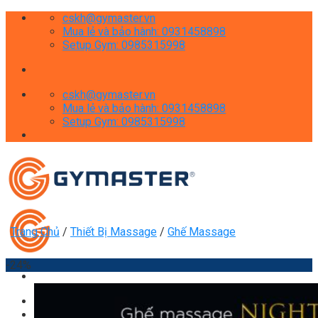
Skip
cskh@gymaster.vn
to
Mua lẻ và bảo hành: 0931458898
content
Setup Gym: 0985315998
cskh@gymaster.vn
Mua lẻ và bảo hành: 0931458898
Setup Gym: 0985315998
Trang Chủ
/
Thiết Bị Massage
/
Ghế Massage
-24%
Giới thiệu
Shop