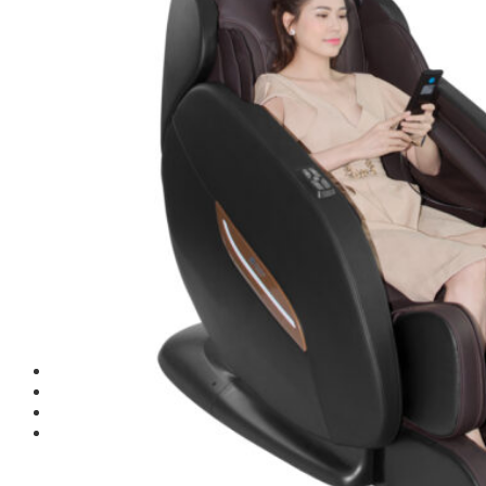
TM-PL Robot Serie
Free weight Tiger Sport
TGP Serie Free Weight
TGS Serie Free Weight
TGF Serie Free Weight
TM Serie Free Weight
TM-F Serie Free Weight
TM-FF Serie Free Weight
TM-AN Serie Free Weight
TM-C Serie Free Weight
TM-360 Serie
Tạ và phụ kiện Tiger Sport
Thanh lý thiết bị phòng gym
Hàng trưng bày thanh lý
Hàng trưng bày thanh lý Gym
Hàng trưng bày thanh lý Cardio
Hàng Mới Giá Sốc
Phụ kiện gym thanh lý
Setup Phòng Gym
Dự án tiêu biểu
Tuyển Cộng Tác Viên
Blog
Kinh nghiệm đầu tư
Thiết bị gym