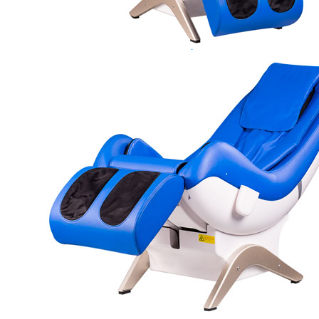
Máy chạy bộ Tiger Sport
Xe đạp tập Tiger Sport
Xe đạp ngồi có tựa lưng Tiger Sport
Máy trượt tuyết Tiger Sport
Máy chèo thuyền Tiger Sport
Strength Tiger Sport
TGP Serie Strength
TGP 20 Serie Strength
TGS Serie Strength
TGF Serie Strength
TM Serie Strength
TM-FB Serie Strength
TM-FD Serie Strength
TM-C Serie Strength
TM-AN Serie Strength
TM-FH Serie Strength
TM-FS Serie Strength
TM-FD Serie Strength
TM-FM Serie Strengh
TM-F Serie Strength
Robot Tiger Sport
TGP Serie Robot
TM-C Robot Serie
TM-H Robot Serie