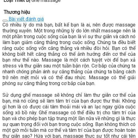
Loại Thiết Bị
Ghế massage
Thương hiệu
Bài viết đánh giá
Có nhiều lý do mà bạn, bất kể bạn là ai, nên được massage
thường xuyên. Một trong những lý do lớn nhất massage nên là
một phần trong cuộc sống của bạn là vì sự thư giãn và cách nó
làm bạn giảm căng thẳng trong cuộc sống. Chúng ta đều biết
rằng cuộc sống vốn căng thẳng và nhiều đòi hỏi. Bạn có thể
không biết hết căng thẳng có thể ảnh hưởng đến cơ thể của
bạn như thế nào. Massage là một cách tuyệt vời để bạn xả
stress và thư giãn sau một tuần bận rộn. Cơ bắp của chúng ta
nhanh chóng phản ánh sự căng thẳng của chúng ta bằng cách
trở nên mệt mỏi và có thể đau nhức. Massage có thể giải
phóng sự căng thẳng trong cơ bắp của bạn.
Sử dụng ghế massage sẽ không chỉ làm thư giãn cơ thể của
bạn, mà nó cũng sẽ làm tâm trí của bạn được thư thái. Không
gì hơn là có được cái tâm thoải mái và an lạc ngay giữa cuộc
sống xô bồ này. Ghế massage có thể điều trị cho tâm trí của
bạn và cho phép bạn tập trung một lần nữa về những gì là thực
sự quan trọng đối với bạn trong cuộc sống. Bạn không thích có
một giờ mỗi tuần mà cơ thể và tâm trí của bạn được hoàn toàn
thư giãn sao? Hứa với bạn, massage thực sự tốt như cái tên