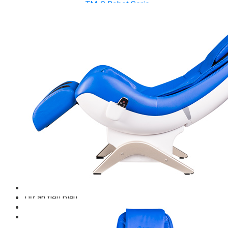
TM-G Robot Serie
TM-PL Robot Serie
Free weight Tiger Sport
TGP Serie Free Weight
TGS Serie Free Weight
TGF Serie Free Weight
TM Serie Free Weight
TM-F Serie Free Weight
TM-FF Serie Free Weight
TM-AN Serie Free Weight
TM-C Serie Free Weight
TM-360 Serie
Tạ và phụ kiện Tiger Sport
Thanh lý thiết bị phòng gym
Hàng trưng bày thanh lý
Hàng trưng bày thanh lý Gym
Hàng trưng bày thanh lý Cardio
Hàng Mới Giá Sốc
Phụ kiện gym thanh lý
Setup Phòng Gym
Dự án tiêu biểu
Tuyển Cộng Tác Viên
Blog
Kinh nghiệm đầu tư