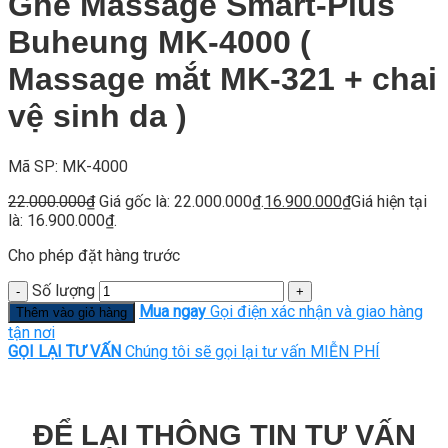
Ghế Massage Smart-Plus
Buheung MK-4000 (
Massage mắt MK-321 + chai
vệ sinh da )
Mã SP: MK-4000
22.000.000
₫
Giá gốc là: 22.000.000₫.
16.900.000
₫
Giá hiện tại
là: 16.900.000₫.
Cho phép đặt hàng trước
Số lượng
Mua ngay
Gọi điện xác nhận và giao hàng
Thêm vào giỏ hàng
tận nơi
GỌI LẠI TƯ VẤN
Chúng tôi sẽ gọi lại tư vấn MIỄN PHÍ
ĐỂ LẠI THÔNG TIN TƯ VẤN