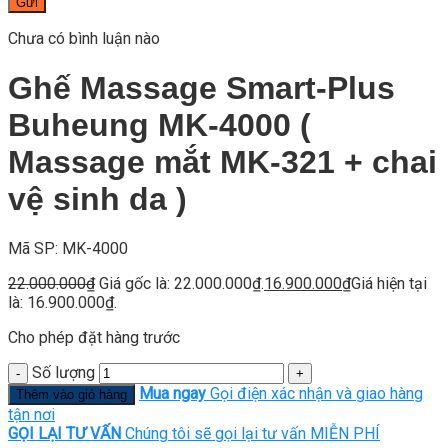
Gửi
Chưa có bình luận nào
Ghế Massage Smart-Plus
Buheung MK-4000 (
Massage mắt MK-321 + chai
vệ sinh da )
Mã SP: MK-4000
22.000.000
₫
Giá gốc là: 22.000.000₫.
16.900.000
₫
Giá hiện tại
là: 16.900.000₫.
Cho phép đặt hàng trước
Số lượng
Mua ngay
Gọi điện xác nhận và giao hàng
Thêm vào giỏ hàng
tận nơi
GỌI LẠI TƯ VẤN
Chúng tôi sẽ gọi lại tư vấn MIỄN PHÍ