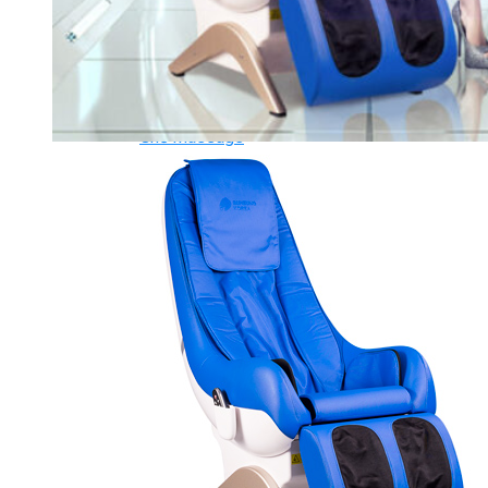
Ghế Tập Bụng
Ghế Tập Tạ
Dụng Cụ Tập Thể Lực
Tạ & Đòn tạ
Kệ để tạ
Thiết Bị Massage
Ghế Massage
Dụng cụ Massage
Spirit Serie
Cardio Spirit
Máy chạy bộ Spirit
Xe đạp tập Spirit
Xe đạp ngồi có tựa lưng Spirit
Máy trượt tuyết Spirit
Máy chèo thuyền Spirit
Máy tập phục hồi chức năng Spirit
Strength Spirit
SP3 Serie Strength Spirit
SP4 Serie Strength Spirit
Robot Spirit
Free weight Spirit
Tiger Sport Serie
Cardio Tiger Sport