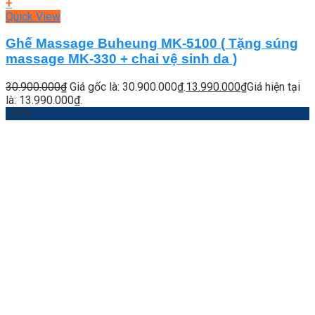
+
Quick View
Ghế Massage Buheung MK-5100 ( Tặng súng
massage MK-330 + chai vệ sinh da )
30.900.000
₫
Giá gốc là: 30.900.000₫.
13.990.000
₫
Giá hiện tại
là: 13.990.000₫.
-50%