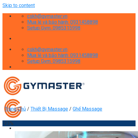
Skip to content
cskh@gymaster.vn
Mua lẻ và bảo hành: 0931458898
Setup Gym: 0985315998
cskh@gymaster.vn
Mua lẻ và bảo hành: 0931458898
Setup Gym: 0985315998
Trang Chủ
/
Thiết Bị Massage
/
Ghế Massage
-23%