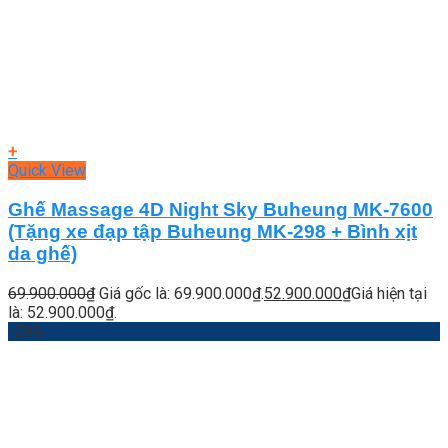
+
Quick View
Ghế Massage 4D Night Sky Buheung MK-7600
(Tặng xe đạp tập Buheung MK-298 + Bình xịt
da ghế)
69.900.000
₫
Giá gốc là: 69.900.000₫.
52.900.000
₫
Giá hiện tại
là: 52.900.000₫.
-29%