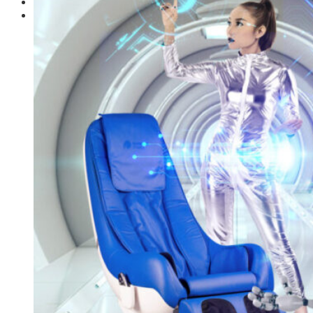
Giới thiệu
Shop
Giàn Tạ Đa Năng
Máy Chạy Bộ
Xe Đạp Tập Thể Dục
Máy Tập Thể Dục ( Cardio )
Máy Chạy Bộ
Xe Đạp Tập Thể Dục
Xe đạp ngồi có tựa lưng
Máy Trượt Tuyết
Máy Chèo Thuyền
Máy Leo Cầu Thang
Máy Rung Bụng
Máy tập phục hồi chức năng
Thiết Bị Phòng Gym chuyên dụng
Máy Khối Tập Với Cáp
Máy khối đa năng
Robot
Ghế Tập Đa Năng
Khung Tập Tạ Rời
Dàn Tập Thể Lực 360
Máy tập Home Gym
Dụng Cụ Tập Gym
Giàn Tạ Đa Năng