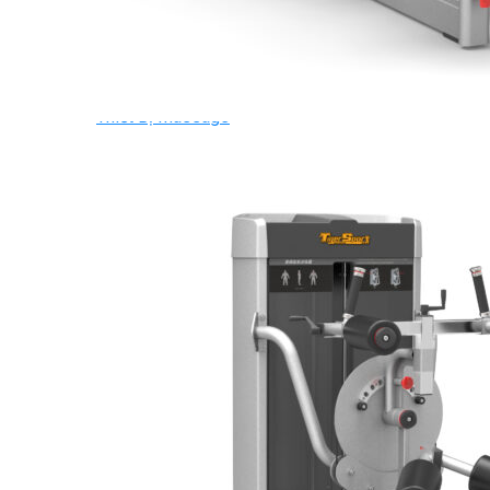
Ghế Tập Bụng
Ghế Tập Tạ
Dụng Cụ Tập Thể Lực
Tạ & Đòn tạ
Kệ để tạ
Thiết Bị Massage
Ghế Massage
Dụng cụ Massage
Spirit Serie
Cardio Spirit
Máy chạy bộ Spirit
Xe đạp tập Spirit
Xe đạp ngồi có tựa lưng Spirit
Máy trượt tuyết Spirit
Máy chèo thuyền Spirit
Máy tập phục hồi chức năng Spirit
Strength Spirit
SP3 Serie Strength Spirit
SP4 Serie Strength Spirit
Robot Spirit
Free weight Spirit
Tiger Sport Serie
Cardio Tiger Sport