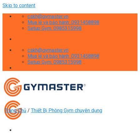
Skip to content
cskh@gymaster.vn
Mua lẻ và bảo hành: 0931458898
Setup Gym: 0985315998
cskh@gymaster.vn
Mua lẻ và bảo hành: 0931458898
Setup Gym: 0985315998
Trang Chủ
/
Thiết Bị Phòng Gym chuyên dụng