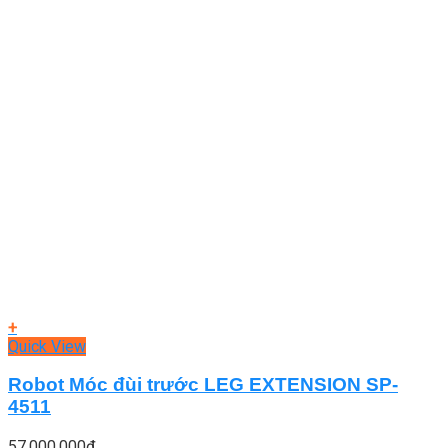
+
Quick View
Robot Móc đùi trước LEG EXTENSION SP-
4511
57.000.000
₫