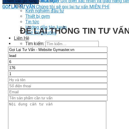
Mua ngay
Gọi điện xác nhận và giao hàng tận
Thêm vào giỏ hàng
Blog
GỌI LẠI TƯ VẤN
Chúng tôi sẽ gọi lại tư vấn MIỄN PHÍ
Kinh nghiệm đầu tư
Thiết bị gym
Tin tức
Hướng dẫn tập luyện
ĐỂ LẠI THÔNG TIN TƯ VẤN
Chế độ ăn uống
Liên Hệ
Tìm kiếm:
0
Chưa có sản phẩm trong giỏ hàng.
Tìm kiếm:
0
Giỏ hàng
Chưa có sản phẩm trong giỏ hàng.