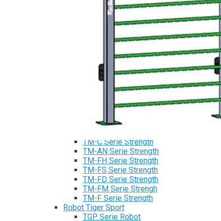
Tiger Sport Serie
Cardio Tiger Sport
Máy chạy bộ Tiger Sport
Xe đạp tập Tiger Sport
Xe đạp ngồi có tựa lưng Tiger Sport
Máy trượt tuyết Tiger Sport
Máy chèo thuyền Tiger Sport
Strength Tiger Sport
TGP Serie Strength
TGP 20 Serie Strength
TGS Serie Strength
TGF Serie Strength
TM Serie Strength
TM-FB Serie Strength
TM-FD Serie Strength
TM-C Serie Strength
TM-AN Serie Strength
TM-FH Serie Strength
TM-FS Serie Strength
TM-FD Serie Strength
TM-FM Serie Strengh
TM-F Serie Strength
Robot Tiger Sport
TGP Serie Robot