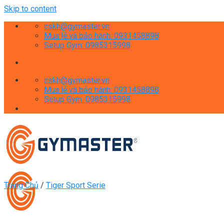
Skip to content
cskh@gymaster.vn
Mua lẻ và bảo hành: 0931458898
Setup Gym: 0985315998
cskh@gymaster.vn
Mua lẻ và bảo hành: 0931458898
Setup Gym: 0985315998
Trang Chủ
/
Tiger Sport Serie