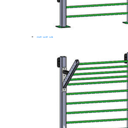
Dụng Cụ Tập Gym
Giàn Tạ Đa Năng
Ghế Tập Bụng
Ghế Tập Tạ
Dụng Cụ Tập Thể Lực
Tạ & Đòn tạ
Kệ để tạ
Thiết Bị Massage
Ghế Massage
Dụng cụ Massage
Spirit Serie
Cardio Spirit
Máy chạy bộ Spirit
Xe đạp tập Spirit
Xe đạp ngồi có tựa lưng Spirit
Máy trượt tuyết Spirit
Máy chèo thuyền Spirit
Máy tập phục hồi chức năng Spirit
Strength Spirit
SP3 Serie Strength Spirit
SP4 Serie Strength Spirit
Robot Spirit
Free weight Spirit