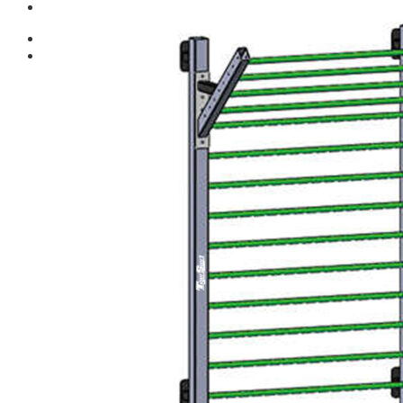
Giới thiệu
Shop
Giàn Tạ Đa Năng
Máy Chạy Bộ
Xe Đạp Tập Thể Dục
Máy Tập Thể Dục ( Cardio )
Máy Chạy Bộ
Xe Đạp Tập Thể Dục
Xe đạp ngồi có tựa lưng
Máy Trượt Tuyết
Máy Chèo Thuyền
Máy Leo Cầu Thang
Máy Rung Bụng
Máy tập phục hồi chức năng
Thiết Bị Phòng Gym chuyên dụng
Máy Khối Tập Với Cáp
Máy khối đa năng
Robot
Ghế Tập Đa Năng
Khung Tập Tạ Rời
Dàn Tập Thể Lực 360
Máy tập Home Gym