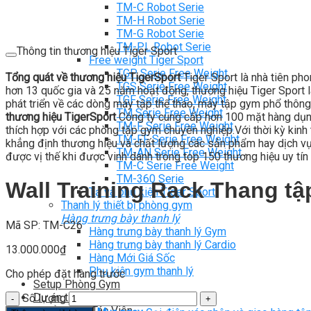
TM-C Robot Serie
TM-H Robot Serie
TM-G Robot Serie
TM-PL Robot Serie
Thông tin thương hiệu Tiger Sport
Free weight Tiger Sport
TGP Serie Free Weight
Tổng quát về thương hiệu TigerSport
Tiger Sport là nhà tiên ph
TGS Serie Free Weight
hơn 13 quốc gia và 25 năm hoạt động, thương hiệu Tiger Sport là
TGF Serie Free Weight
phát triển về các dòng máy tập thể thao, máy tập gym phổ thông
TM Serie Free Weight
thương hiệu TigerSport
Công ty cung cấp hơn 100 mặt hàng dụng
TM-F Serie Free Weight
thích hợp với các phòng tập gym chuyên nghiệp.Với thời kỳ kinh t
TM-FF Serie Free Weight
khẳng định thương hiệu và chất lượng các sản phẩm hay dịch vụ c
TM-AN Serie Free Weight
được vị thế khi được vinh danh trong top 150 thương hiệu uy tín 
TM-C Serie Free Weight
TM-360 Serie
Wall Training Rack Thang tậ
Tạ và phụ kiện Tiger Sport
Thanh lý thiết bị phòng gym
Hàng trưng bày thanh lý
Mã SP: TM-C26
Hàng trưng bày thanh lý Gym
Hàng trưng bày thanh lý Cardio
13.000.000
₫
Hàng Mới Giá Sốc
Phụ kiện gym thanh lý
Cho phép đặt hàng trước
Setup Phòng Gym
Dự án tiêu biểu
Số lượng
Tuyển Cộng Tác Viên