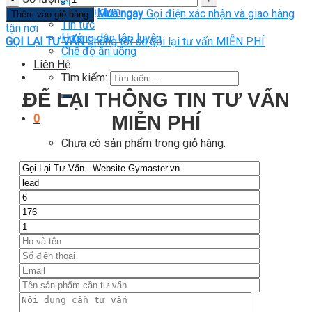
Thiết bị gym
Mua ngay
Gọi điện xác nhận và giao hàng
Thêm vào giỏ hàng
Tin tức
tận nơi
Hướng dẫn tập luyện
GỌI LẠI TƯ VẤN
Chúng tôi sẽ gọi lại tư vấn MIỄN PHÍ
Chế độ ăn uống
Liên Hệ
Tìm kiếm:
ĐỂ LẠI THÔNG TIN TƯ VẤN
MIỄN PHÍ
0
Chưa có sản phẩm trong giỏ hàng.
Tìm kiếm:
0
Giỏ hàng
Chưa có sản phẩm trong giỏ hàng.