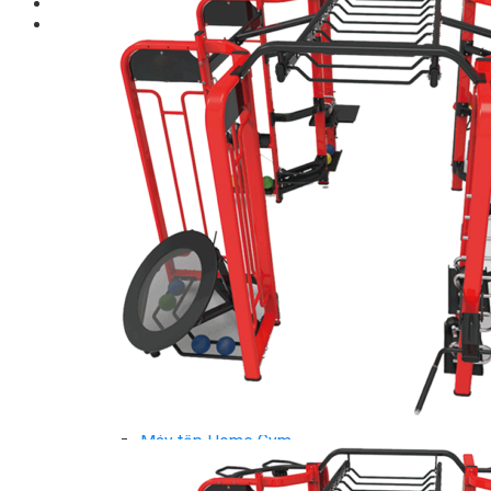
Giới thiệu
Shop
Giàn Tạ Đa Năng
Máy Chạy Bộ
Xe Đạp Tập Thể Dục
Máy Tập Thể Dục ( Cardio )
Máy Chạy Bộ
Xe Đạp Tập Thể Dục
Xe đạp ngồi có tựa lưng
Máy Trượt Tuyết
Máy Chèo Thuyền
Máy Leo Cầu Thang
Máy Rung Bụng
Máy tập phục hồi chức năng
Thiết Bị Phòng Gym chuyên dụng
Máy Khối Tập Với Cáp
Máy khối đa năng
Robot
Ghế Tập Đa Năng
Khung Tập Tạ Rời
Dàn Tập Thể Lực 360
Máy tập Home Gym
Dụng Cụ Tập Gym
Giàn Tạ Đa Năng