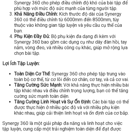
Synergy 360 cho phép điều chỉnh độ khó của bài tập để
phù hợp với mức độ sức mạnh của từng người tập.
Khả Năng Điều Chỉnh:
Kích thước độ dài của Synergy
360 có thể điều chỉnh từ 6000mm đến 8500mm, tùy
thuộc vào không gian tập luyện và yêu cầu cụ thể của
bạn.
Phụ Kiện Đầy Đủ:
Bộ phụ kiện đa dạng đi kèm với
Synergy 360 bao gồm các dụng cụ như dây đàn hồi, tay
nắm, vòng đeo, và nhiều công cụ khác, giúp mở rộng lựa
chọn bài tập.
Lợi Ích Tập Luyện:
Toàn Diện Cơ Thể:
Synergy 360 cho phép tập trung vào
toàn bộ cơ thể, từ cơ lõi đến cơ chân, cơ tay, và cả cơ vai.
Tăng Cường Sức Mạnh:
Với khả năng thực hiện nhiều bài
tập khác nhau và điều chỉnh trọng lượng, bạn có thể tăng
cường sức mạnh toàn diện.
Tăng Cường Linh Hoạt và Sự Ổn Định:
Các bài tập có thể
được thực hiện ở nhiều góc độ và với nhiều phụ kiện
khác nhau, giúp cải thiện linh hoạt và ổn định của cơ bắp.
Synergy 360 là một giải pháp đa năng và linh hoạt cho việc
tập luyện, cung cấp một trải nghiệm toàn diện để đạt được