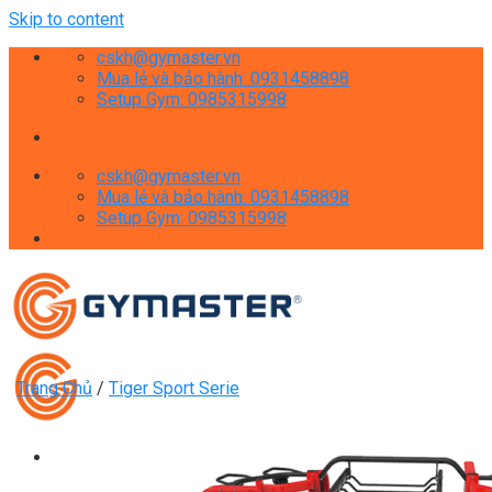
Skip to content
cskh@gymaster.vn
Mua lẻ và bảo hành: 0931458898
Setup Gym: 0985315998
cskh@gymaster.vn
Mua lẻ và bảo hành: 0931458898
Setup Gym: 0985315998
Trang Chủ
/
Tiger Sport Serie