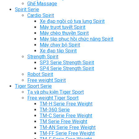
Ghế Massage
Spirit Serie
Cardio Spirit
Xe đạp ngồi có tựa lưng Spirit
Máy trượt tuyết Spirit
Máy chèo thuyền Spirit
Máy tập phục hồi chức năng Spirit
Máy chạy bộ Spirit
Xe đạp tập Spirit
Strength Spirit
SP3 Serie Strength Spirit
SP4 Serie Strength Spirit
Robot Spirit
Free weight Spirit
Tiger Sport Serie
Tạ và phụ kiện Tiger Sport
Free weight Tiger Sport
TM-H Serie Free Weight
TM-360 Serie
TM-C Serie Free Weight
TM Serie Free Weight
TM-AN Serie Free Weight
TM-FF Serie Free Weight