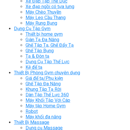
Xe Đạp Tập Thể Dục
Xe đạp ngồi có tựa lưng
Máy Chèo Thuyền
Máy Leo Cầu Thang
Máy Rung Bụng
Dụng Cụ Tập Gym
Thiết bị home gym
Giàn Tạ Đa Năng
Ghế Tập Tạ, Ghế Đẩy Tạ
Ghế Tập Bụng
Tạ & Đòn tạ
Dụng Cụ Tập Thể Lực
Kệ để tạ
Thiết Bị Phòng Gym chuyên dụng
Giá để tạ/Phụ kiện
Ghế Tập Đa Năng
Khung Tập Tạ Rời
Dàn Tập Thể Lực 360
Máy Khối Tập Với Cáp
Máy tập Home Gym
Robot
Máy khối đa năng
Thiết Bị Massage
Dụng cụ Massage