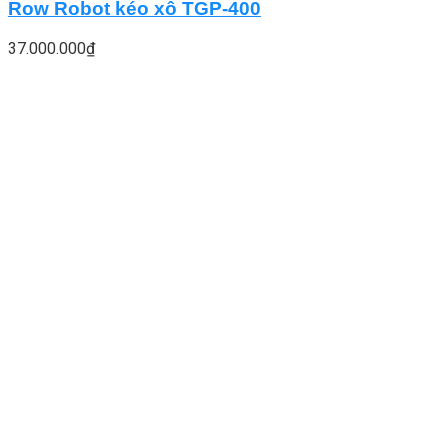
Row Robot kéo xô TGP-400
37.000.000
₫