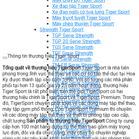
Máy chạy bộ Tiger Sport
Xe đạp tập Tiger Sport
Xe đạp ngồi có tựa lưng Tiger Sport
Máy trượt tuyết Tiger Sport
Máy chèo thuyền Tiger Sport
Strength Tiger Sport
TGP Serie Strength
TGP 20 Serie Strength
TGS Serie Strength
TGF Serie Strength
Thông tin thương hiệu Tiger Sport
TM Serie Strength
TM-FB Serie Strength
Tổng quát về thương hiệu TigerSport
Tiger Sport là nhà tiên
TM-FD Serie Strength
phong trong lĩnh vực thể thao và các cơ sở tập thể dục tại Hoa
TM-C Serie Strength
Kỳ được thành lập vào năm 1990. Với số lượng các nhà phân
TM-AN Serie Strength
phối tại hơn 13 quốc gia và 25 năm hoạt động, thương hiệu
TM-FH Serie Strength
Tiger Sport là rất phổ biến trên thế giới.TigerSport có hai
TM-FS Serie Strength
thương hiệu chính là TigerSport và TigerSport Premium. Trong
TM-FD Serie Strength
đó, TigerSport chuyên phát triển về các dòng máy tập thể thao,
TM-FM Serie Strengh
máy tập gym phổ thông. Còn TigerSport Premium thì chuyên
TM-F Serie Strength
về các dòng máy tập thể thao và thiết bị phòng tập cao cấp,
Robot Tiger Sport
chất lượng.
Sản phẩm từ thương hiệu TigerSport
Công ty cung
TGP Serie Robot
cấp hơn 100 mặt hàng dụng cụ thể thao bao gồm máy trọng
TM-C Robot Serie
lực đơn, đôi và đa chức năng, máy chạy bộ chuyên nghiệp
TM-H Robot Serie
cùng với các phụ kiện khác luôn thích hợp với các phòng tập