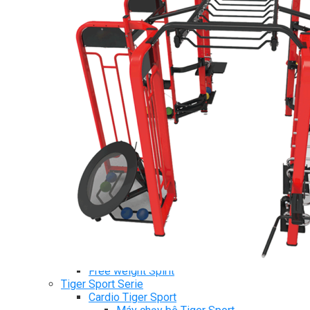
Ghế Tập Bụng
Ghế Tập Tạ
Dụng Cụ Tập Thể Lực
Tạ & Đòn tạ
Kệ để tạ
Thiết Bị Massage
Ghế Massage
Dụng cụ Massage
Spirit Serie
Cardio Spirit
Máy chạy bộ Spirit
Xe đạp tập Spirit
Xe đạp ngồi có tựa lưng Spirit
Máy trượt tuyết Spirit
Máy chèo thuyền Spirit
Máy tập phục hồi chức năng Spirit
Strength Spirit
SP3 Serie Strength Spirit
SP4 Serie Strength Spirit
Robot Spirit
Free weight Spirit
Tiger Sport Serie
Cardio Tiger Sport