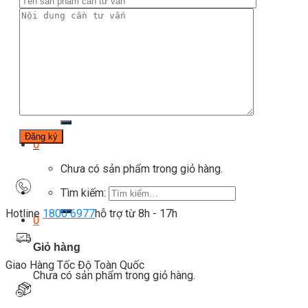
Blog
Kinh nghiệm đầu tư
Thiết bị gym
Tin tức
Hướng dẫn tập luyện
Chế độ ăn uống
Liên Hệ
Tìm kiếm:
0
Chưa có sản phẩm trong giỏ hàng.
Tìm kiếm:
Hotline
1800 6977
hỗ trợ từ 8h - 17h
0
Giỏ hàng
Giao Hàng Tốc Độ Toàn Quốc
Chưa có sản phẩm trong giỏ hàng.