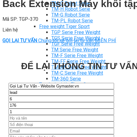
Back Extension Máy khối tậ
TM-C Robot Serie
TM-H Robot Serie
TM-G Robot Serie
Mã SP: TGP-370
TM-PL Robot Serie
Free weight Tiger Sport
Liên hệ
TGP Serie Free Weight
TGS Serie Free Weight
GỌI LẠI TƯ VẤN
Chúng tôi sẽ gọi lại tư vấn MIỄN PHÍ
TGF Serie Free Weight
TM Serie Free Weight
TM-F Serie Free Weight
TM-FF Serie Free Weight
ĐỂ LẠI THÔNG TIN TƯ VẤN
TM-AN Serie Free Weight
TM-C Serie Free Weight
TM-360 Serie
Tạ và phụ kiện Tiger Sport
Thanh lý thiết bị phòng gym
Hàng trưng bày thanh lý
Hàng trưng bày thanh lý Gym
Hàng trưng bày thanh lý Cardio
Hàng Mới Giá Sốc
Phụ kiện gym thanh lý
Setup Phòng Gym
Dự án tiêu biểu
Tuyển Cộng Tác Viên