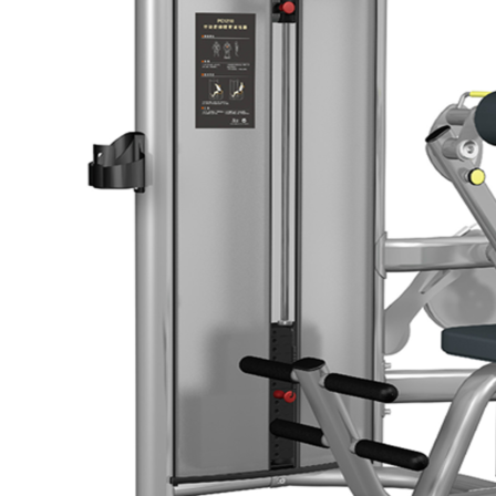
Dụng Cụ Tập Gym
Giàn Tạ Đa Năng
Ghế Tập Bụng
Ghế Tập Tạ
Dụng Cụ Tập Thể Lực
Tạ & Đòn tạ
Kệ để tạ
Thiết Bị Massage
Ghế Massage
Dụng cụ Massage
Spirit Serie
Cardio Spirit
Máy chạy bộ Spirit
Xe đạp tập Spirit
Xe đạp ngồi có tựa lưng Spirit
Máy trượt tuyết Spirit
Máy chèo thuyền Spirit
Máy tập phục hồi chức năng Spirit
Strength Spirit
SP3 Serie Strength Spirit
SP4 Serie Strength Spirit
Robot Spirit
Free weight Spirit