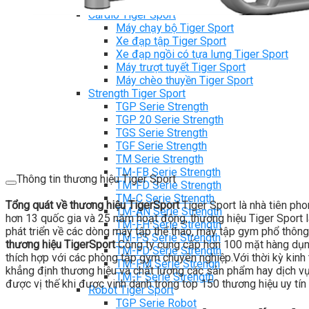
Tiger Sport Serie
Cardio Tiger Sport
Máy chạy bộ Tiger Sport
Xe đạp tập Tiger Sport
Xe đạp ngồi có tựa lưng Tiger Sport
Máy trượt tuyết Tiger Sport
Máy chèo thuyền Tiger Sport
Strength Tiger Sport
TGP Serie Strength
TGP 20 Serie Strength
TGS Serie Strength
TGF Serie Strength
TM Serie Strength
TM-FB Serie Strength
Thông tin thương hiệu Tiger Sport
TM-FD Serie Strength
TM-C Serie Strength
Tổng quát về thương hiệu TigerSport
Tiger Sport là nhà tiên ph
TM-AN Serie Strength
hơn 13 quốc gia và 25 năm hoạt động, thương hiệu Tiger Sport là
TM-FH Serie Strength
phát triển về các dòng máy tập thể thao, máy tập gym phổ thông
TM-FS Serie Strength
thương hiệu TigerSport
Công ty cung cấp hơn 100 mặt hàng dụng
TM-FD Serie Strength
thích hợp với các phòng tập gym chuyên nghiệp.Với thời kỳ kinh t
TM-FM Serie Strengh
khẳng định thương hiệu và chất lượng các sản phẩm hay dịch vụ c
TM-F Serie Strength
được vị thế khi được vinh danh trong top 150 thương hiệu uy tín 
Robot Tiger Sport
TGP Serie Robot