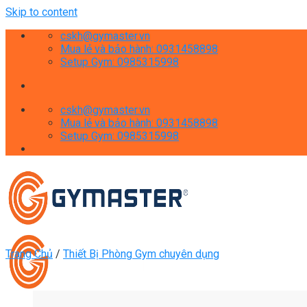
Skip to content
cskh@gymaster.vn
Mua lẻ và bảo hành: 0931458898
Setup Gym: 0985315998
cskh@gymaster.vn
Mua lẻ và bảo hành: 0931458898
Setup Gym: 0985315998
Trang Chủ
/
Thiết Bị Phòng Gym chuyên dụng