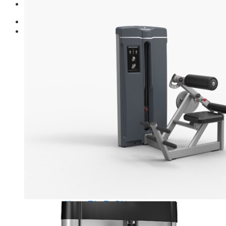
Giới thiệu
Shop
Giàn Tạ Đa Năng
Máy Chạy Bộ
Xe Đạp Tập Thể Dục
Máy Tập Thể Dục ( Cardio )
Máy Chạy Bộ
Xe Đạp Tập Thể Dục
Xe đạp ngồi có tựa lưng
Máy Trượt Tuyết
Máy Chèo Thuyền
Máy Leo Cầu Thang
Máy Rung Bụng
Máy tập phục hồi chức năng
Thiết Bị Phòng Gym chuyên dụng
Máy Khối Tập Với Cáp
Máy khối đa năng
Robot
Ghế Tập Đa Năng
Khung Tập Tạ Rời
Dàn Tập Thể Lực 360
Máy tập Home Gym