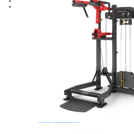
Giới thiệu
Shop
Giàn Tạ Đa Năng
Máy Chạy Bộ
Xe Đạp Tập Thể Dục
Máy Tập Thể Dục ( Cardio )
Máy Chạy Bộ
Xe Đạp Tập Thể Dục
Xe đạp ngồi có tựa lưng
Máy Trượt Tuyết
Máy Chèo Thuyền
Máy Leo Cầu Thang
Máy Rung Bụng
Máy tập phục hồi chức năng
Thiết Bị Phòng Gym chuyên dụng
Máy Khối Tập Với Cáp
Máy khối đa năng
Robot
Ghế Tập Đa Năng
Khung Tập Tạ Rời
Dàn Tập Thể Lực 360
Máy tập Home Gym
Dụng Cụ Tập Gym
Giàn Tạ Đa Năng