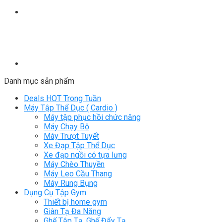
Danh mục sản phẩm
Deals HOT Trong Tuần
Máy Tập Thể Dục ( Cardio )
Máy tập phục hồi chức năng
Máy Chạy Bộ
Máy Trượt Tuyết
Xe Đạp Tập Thể Dục
Xe đạp ngồi có tựa lưng
Máy Chèo Thuyền
Máy Leo Cầu Thang
Máy Rung Bụng
Dụng Cụ Tập Gym
Thiết bị home gym
Giàn Tạ Đa Năng
Ghế Tập Tạ, Ghế Đẩy Tạ