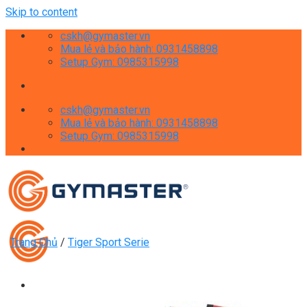
Skip to content
cskh@gymaster.vn
Mua lẻ và bảo hành: 0931458898
Setup Gym: 0985315998
cskh@gymaster.vn
Mua lẻ và bảo hành: 0931458898
Setup Gym: 0985315998
Trang Chủ
/
Tiger Sport Serie