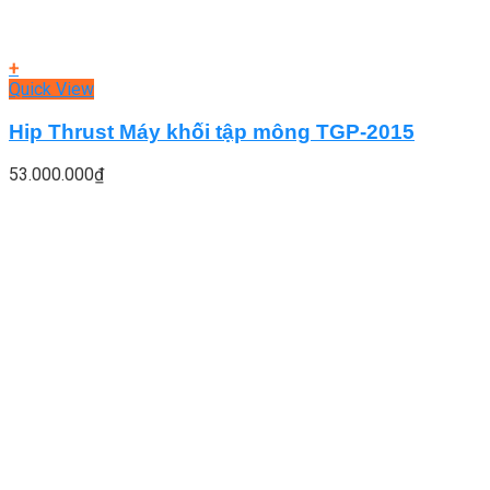
+
Quick View
Hip Thrust Máy khối tập mông TGP-2015
53.000.000
₫