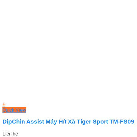
+
Quick View
DipChin Assist Máy Hít Xà Tiger Sport TM-FS09
Liên hệ