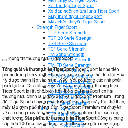
Máy chạy bộ Tiger Sport
Xe đạp tập Tiger Sport
Xe đạp ngồi có tựa lưng Tiger Sport
Máy trượt tuyết Tiger Sport
Máy chèo thuyền Tiger Sport
Strength Tiger Sport
TGP Serie Strength
TGP 20 Serie Strength
TGS Serie Strength
TGF Serie Strength
TM Serie Strength
Thông tin thương hiệu Tiger Sport
TM-FB Serie Strength
TM-FD Serie Strength
Tổng quát về thương hiệu TigerSport
Tiger Sport là nhà tiên
TM-C Serie Strength
phong trong lĩnh vực thể thao và các cơ sở tập thể dục tại Hoa
TM-AN Serie Strength
Kỳ được thành lập vào năm 1990. Với số lượng các nhà phân
TM-FH Serie Strength
phối tại hơn 13 quốc gia và 25 năm hoạt động, thương hiệu
TM-FS Serie Strength
Tiger Sport là rất phổ biến trên thế giới.TigerSport có hai
TM-FD Serie Strength
thương hiệu chính là TigerSport và TigerSport Premium. Trong
TM-FM Serie Strengh
đó, TigerSport chuyên phát triển về các dòng máy tập thể thao,
TM-F Serie Strength
máy tập gym phổ thông. Còn TigerSport Premium thì chuyên
Robot Tiger Sport
về các dòng máy tập thể thao và thiết bị phòng tập cao cấp,
TGP Serie Robot
chất lượng.
Sản phẩm từ thương hiệu TigerSport
Công ty cung
TM-C Robot Serie
cấp hơn 100 mặt hàng dụng cụ thể thao bao gồm máy trọng
TM-H Robot Serie