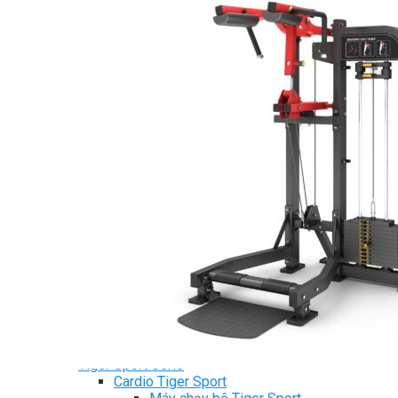
Ghế Tập Bụng
Ghế Tập Tạ
Dụng Cụ Tập Thể Lực
Tạ & Đòn tạ
Kệ để tạ
Thiết Bị Massage
Ghế Massage
Dụng cụ Massage
Spirit Serie
Cardio Spirit
Máy chạy bộ Spirit
Xe đạp tập Spirit
Xe đạp ngồi có tựa lưng Spirit
Máy trượt tuyết Spirit
Máy chèo thuyền Spirit
Máy tập phục hồi chức năng Spirit
Strength Spirit
SP3 Serie Strength Spirit
SP4 Serie Strength Spirit
Robot Spirit
Free weight Spirit
Tiger Sport Serie
Cardio Tiger Sport