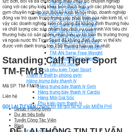
lực đơn, đôi và đa chức năng, máy chạy bộ chuyên nghiệp
TM-G Robot Serie
cùng với các phụ kiện khác luôn thích hợp với các phòng tập
TM-PL Robot Serie
gym chuyên nghiệp.Với thời kỳ kinh tế hội nhập, doanh nghiệp
Free weight Tiger Sport
đóng vai trò quan trọng trong việc phát triển của nền kinh tế, vì
TGP Serie Free Weight
vậy các doanh nghiệp luôn cố gắng để khẳng định thương hiệu
TGS Serie Free Weight
và chất lượng các sản phẩm hay dịch vụ của mình.Với tiêu chí
TGF Serie Free Weight
thương hiệu có sản phẩm, nhãn hiệu uy tín trên thị trường trong
TM Serie Free Weight
và ngoài nước thì TigerSport đã khẳng định được vị thế khi
TM-F Serie Free Weight
được vinh danh trong top 150 thương hiệu uy tín nhất.
TM-FF Serie Free Weight
TM-AN Serie Free Weight
Standing Calf Tiger Sport
TM-C Serie Free Weight
TM-360 Serie
TM-FM18
Tạ và phụ kiện Tiger Sport
Thanh lý thiết bị phòng gym
Hàng trưng bày thanh lý
Mã SP: TM-FM18
Hàng trưng bày thanh lý Gym
Hàng trưng bày thanh lý Cardio
Liên hệ
Hàng Mới Giá Sốc
Phụ kiện gym thanh lý
GỌI LẠI TƯ VẤN
Chúng tôi sẽ gọi lại tư vấn MIỄN PHÍ
Setup Phòng Gym
Dự án tiêu biểu
Tuyển Cộng Tác Viên
Blog
ĐỂ LẠI THÔNG TIN TƯ VẤN
Kinh nghiệm đầu tư