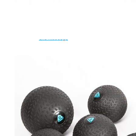
Ghế Tập Bụng
Ghế Tập Tạ
Dụng Cụ Tập Thể Lực
Tạ & Đòn tạ
Kệ để tạ
Thiết Bị Massage
Ghế Massage
Dụng cụ Massage
Spirit Serie
Cardio Spirit
Máy chạy bộ Spirit
Xe đạp tập Spirit
Xe đạp ngồi có tựa lưng Spirit
Máy trượt tuyết Spirit
Máy chèo thuyền Spirit
Máy tập phục hồi chức năng Spirit
Strength Spirit
SP3 Serie Strength Spirit
SP4 Serie Strength Spirit
Robot Spirit
Free weight Spirit
Tiger Sport Serie
Cardio Tiger Sport