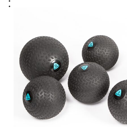
Giới thiệu
Shop
Giàn Tạ Đa Năng
Máy Chạy Bộ
Xe Đạp Tập Thể Dục
Máy Tập Thể Dục ( Cardio )
Máy Chạy Bộ
Xe Đạp Tập Thể Dục
Xe đạp ngồi có tựa lưng
Máy Trượt Tuyết
Máy Chèo Thuyền
Máy Leo Cầu Thang
Máy Rung Bụng
Máy tập phục hồi chức năng
Thiết Bị Phòng Gym chuyên dụng
Máy Khối Tập Với Cáp
Máy khối đa năng
Robot
Ghế Tập Đa Năng
Khung Tập Tạ Rời
Dàn Tập Thể Lực 360
Máy tập Home Gym
Dụng Cụ Tập Gym
Giàn Tạ Đa Năng