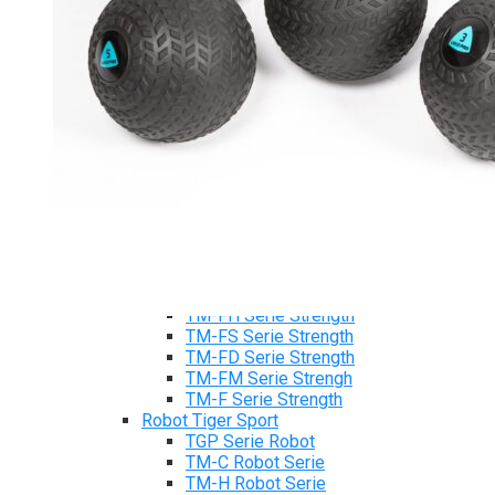
Máy chạy bộ Tiger Sport
Xe đạp tập Tiger Sport
Xe đạp ngồi có tựa lưng Tiger Sport
Máy trượt tuyết Tiger Sport
Máy chèo thuyền Tiger Sport
Strength Tiger Sport
TGP Serie Strength
TGP 20 Serie Strength
TGS Serie Strength
TGF Serie Strength
TM Serie Strength
TM-FB Serie Strength
TM-FD Serie Strength
TM-C Serie Strength
TM-AN Serie Strength
TM-FH Serie Strength
TM-FS Serie Strength
TM-FD Serie Strength
TM-FM Serie Strengh
TM-F Serie Strength
Robot Tiger Sport
TGP Serie Robot
TM-C Robot Serie
TM-H Robot Serie