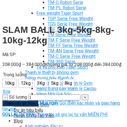
TM-G Robot Serie
TM-PL Robot Serie
Free weight Tiger Sport
TGP Serie Free Weight
TGS Serie Free Weight
SLAM BALL 3kg-5kg-8kg-
TGF Serie Free Weight
TM Serie Free Weight
10kg-12kg
TM-F Serie Free Weight
TM-FF Serie Free Weight
TM-AN Serie Free Weight
Mã SP:
TM-C Serie Free Weight
TM-360 Serie
208.000
₫
–
384.000
₫
Khoảng giá: từ 208.000₫ đến 384.000₫
Tạ và phụ kiện Tiger Sport
Thanh lý thiết bị phòng gym
Trọng lượng
Hàng trưng bày thanh lý
Hàng trưng bày thanh lý Gym
10kg
12kg
3Kg
5kg
8kg
Hàng trưng bày thanh lý Cardio
Xóa
Hàng Mới Giá Sốc
Số lượng
Phụ kiện gym thanh lý
Mua ngay
Gọi điện xác nhận và giao hàng
Thêm vào giỏ hàng
Setup Phòng Gym
tận nơi
Dự án tiêu biểu
GỌI LẠI TƯ VẤN
Chúng tôi sẽ gọi lại tư vấn MIỄN PHÍ
Tuyển Cộng Tác Viên
Blog
Kinh nghiệm đầu tư