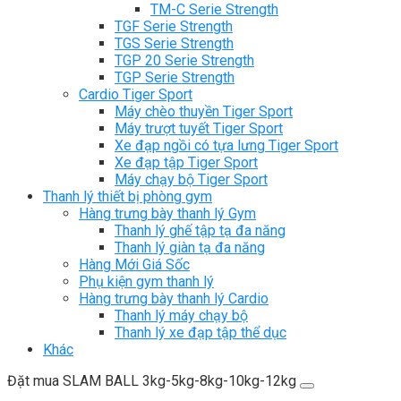
TM-C Serie Strength
TGF Serie Strength
TGS Serie Strength
TGP 20 Serie Strength
TGP Serie Strength
Cardio Tiger Sport
Máy chèo thuyền Tiger Sport
Máy trượt tuyết Tiger Sport
Xe đạp ngồi có tựa lưng Tiger Sport
Xe đạp tập Tiger Sport
Máy chạy bộ Tiger Sport
Thanh lý thiết bị phòng gym
Hàng trưng bày thanh lý Gym
Thanh lý ghế tập tạ đa năng
Thanh lý giàn tạ đa năng
Hàng Mới Giá Sốc
Phụ kiện gym thanh lý
Hàng trưng bày thanh lý Cardio
Thanh lý máy chạy bộ
Thanh lý xe đạp tập thể dục
Khác
Đặt mua SLAM BALL 3kg-5kg-8kg-10kg-12kg