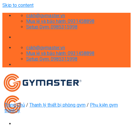
Skip to content
cskh@gymaster.vn
Mua lẻ và bảo hành: 0931458898
Setup Gym: 0985315998
cskh@gymaster.vn
Mua lẻ và bảo hành: 0931458898
Setup Gym: 0985315998
Trang Chủ
/
Thanh lý thiết bị phòng gym
/
Phụ kiện gym
thanh lý