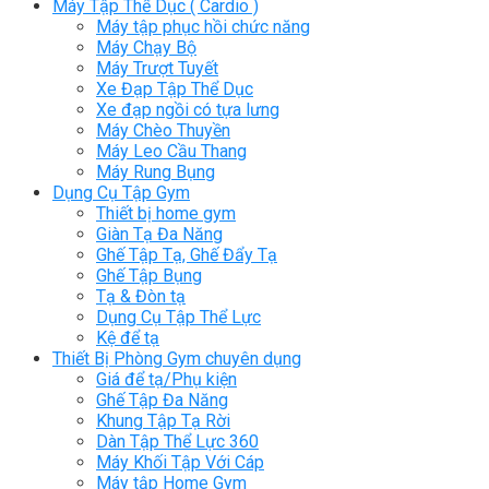
Máy Tập Thể Dục ( Cardio )
Máy tập phục hồi chức năng
Máy Chạy Bộ
Máy Trượt Tuyết
Xe Đạp Tập Thể Dục
Xe đạp ngồi có tựa lưng
Máy Chèo Thuyền
Máy Leo Cầu Thang
Máy Rung Bụng
Dụng Cụ Tập Gym
Thiết bị home gym
Giàn Tạ Đa Năng
Ghế Tập Tạ, Ghế Đẩy Tạ
Ghế Tập Bụng
Tạ & Đòn tạ
Dụng Cụ Tập Thể Lực
Kệ để tạ
Thiết Bị Phòng Gym chuyên dụng
Giá để tạ/Phụ kiện
Ghế Tập Đa Năng
Khung Tập Tạ Rời
Dàn Tập Thể Lực 360
Máy Khối Tập Với Cáp
Máy tập Home Gym