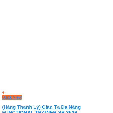
+
Quick View
(Hàng Thanh Lý) Giàn Tạ Đa Năng
FUNCTIONAL TRAINER SP-3526