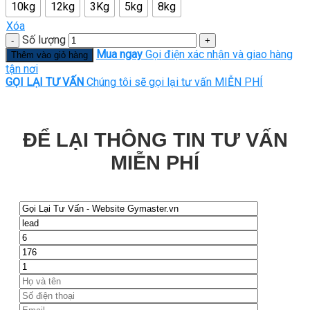
10kg
12kg
3Kg
5kg
8kg
Xóa
Số lượng
Mua ngay
Gọi điện xác nhận và giao hàng
Thêm vào giỏ hàng
tận nơi
GỌI LẠI TƯ VẤN
Chúng tôi sẽ gọi lại tư vấn MIỄN PHÍ
ĐỂ LẠI THÔNG TIN TƯ VẤN
MIỄN PHÍ