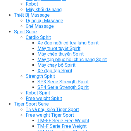
Robot
Máy khối đa năng
Thiết Bị Massage
Dụng cụ Massage
Ghế Massage
Spirit Serie
Cardio Spirit
Xe đạp ngồi có tựa lưng Spirit
Máy trượt tuyết Spirit
Máy chèo thuyền Spirit
Máy tập phục hồi chức năng Spirit
Máy chạy bộ Spirit
Xe đạp tập Spirit
Strength Spirit
SP3 Serie Strength Spirit
SP4 Serie Strength Spirit
Robot Spirit
Free weight Spirit
Tiger Sport Serie
Tạ và phụ kiện Tiger Sport
Free weight Tiger Sport
TM-FF Serie Free Weight
TM-F Serie Free Weight