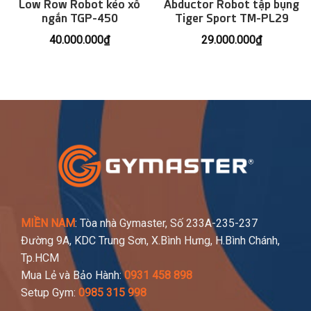
Low Row Robot kéo xô
Abductor Robot tập bụng
ngắn TGP-450
Tiger Sport TM-PL29
40.000.000
₫
29.000.000
₫
MIỀN NAM
: Tòa nhà Gymaster, Số 233A-235-237
Đường 9A, KDC Trung Sơn, X.Bình Hưng, H.Bình Chánh,
Tp.HCM
Mua Lẻ và Bảo Hành:
0931 458 898
Setup Gym:
0985 315 998