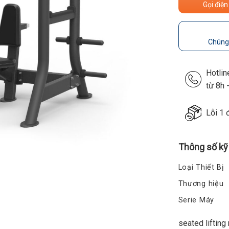
Gọi điện
Chúng 
Hotli
từ 8h 
Lỗi 1 
Thông số kỹ
Loại Thiết Bị
Thương hiệu
Serie Máy
seated lifting 