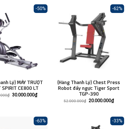
-50%
-62%
hanh Lý) MÁY TRƯỢT
(Hàng Thanh Lý) Chest Press
 SPIRIT CE800 LT
Robot đẩy ngực Tiger Sport
TGP-390
Giá
Giá
30.000.000
₫
.000
₫
gốc
hiện
Giá
Giá
20.000.000
₫
52.000.000
₫
là:
tại
gốc
hiện
60.000.000₫.
là:
là:
tại
30.000.000₫.
52.000.000₫.
là:
20.000.
-63%
-33%