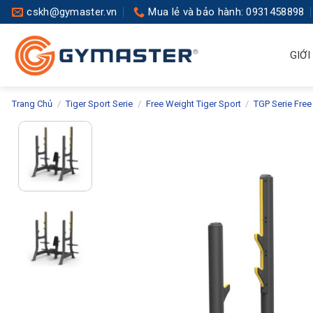
Skip
cskh@gymaster.vn
Mua lẻ và bảo hành: 0931458898
to
content
GIỚI
Trang Chủ
/
Tiger Sport Serie
/
Free Weight Tiger Sport
/
TGP Serie Fre