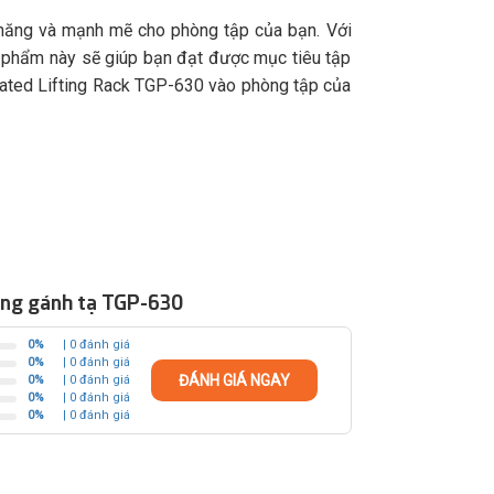
 năng và mạnh mẽ cho phòng tập của bạn. Với
ản phẩm này sẽ giúp bạn đạt được mục tiêu tập
eated Lifting Rack TGP-630 vào phòng tập của
hung gánh tạ TGP-630
0%
| 0 đánh giá
0%
| 0 đánh giá
ĐÁNH GIÁ NGAY
0%
| 0 đánh giá
0%
| 0 đánh giá
0%
| 0 đánh giá