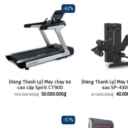
-62%
(Hàng Thanh Lý) Máy chạy bộ
(Hàng Thanh Lý) Máy 
cao cấp Spirit CT900
sau SP-430
Giá
Giá
Giá
50.000.000
₫
40.00
133.000.000
₫
61.000.000
₫
gốc
hiện
gốc
là:
tại
là:
133.000.000₫.
là:
61.00
50.000.000₫.
-57%