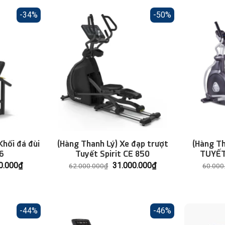
-34%
-50%
Khối đá đùi
(Hàng Thanh Lý) Xe đạp trượt
(Hàng T
6
Tuyết Spirit CE 850
TUYẾT
Giá
Giá
Giá
0.000
₫
31.000.000
₫
62.000.000
₫
60.000
hiện
gốc
hiện
tại
là:
tại
0.000₫.
là:
62.000.000₫.
là:
40.000.000₫.
31.000.000₫.
-44%
-46%