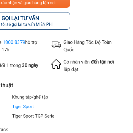
 xác nhận và giao hàng tận nơi
GỌI LẠI TƯ VẤN
tôi sẽ gọi lại tư vấn MIỄN PHÍ
ne
1800 8379
hỗ trợ
Giao Hàng Tốc Độ Toàn
- 17h
Quốc
Có nhân viên
đến tận nơi
đổi 1 trong
30 ngày
lắp đặt
 thuật
Khung tập/ghế tập
Tiger Sport
Tiger Sport TGP Serie
rack