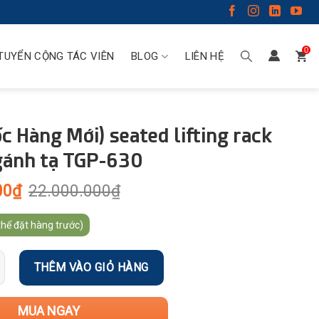
0
TUYỂN CỘNG TÁC VIÊN
BLOG
LIÊN HỆ
c Hàng Mới) seated lifting rack
gánh tạ TGP-630
00
₫
22.000.000
₫
thể đặt hàng trước)
THÊM VÀO GIỎ HÀNG
MUA NGAY