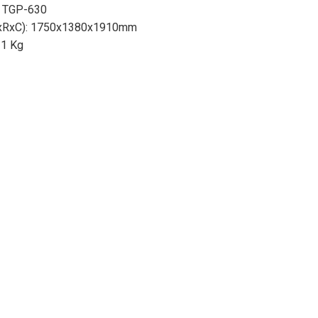
ạ TGP-630
DxRxC): 1750x1380x1910mm
21 Kg