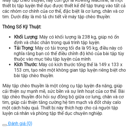
Máy tập chèo thuyền, hay còn gọi là Rowing Machine, là một
thiết bị tập luyện thể dục được thiết kế để tập trung vào tất cả
các nhóm cơ chính của cơ thể, đặc biệt là cơ lưng, chân và cơ
tim. Dưới đây là mô tả chi tiết về máy tập chèo thuyền:
Thông Số Kỹ Thuật:
Khối Lượng:
Máy có khối lượng là 238 kg, giúp nó ổn
định và chắc chắn trong quá trình tập luyện.
Tải Trọng:
Máy có tải trọng tối đa là 95 kg, điều này có
nghĩa rằng bạn có thể điều chỉnh độ khó của bài tập tùy
thuộc vào mục tiêu tập luyện của mình.
Kích Thước:
Máy có kích thước tổng thể là 149 x 133 x
153 cm, tạo nên một không gian tập luyện riêng biệt cho
bài tập chèo thuyền.
Máy tập chèo thuyền là một công cụ tập luyện đa năng, giúp
cải thiện sự mạnh mẽ, sức bền và sự linh hoạt của cơ thể. Bài
tập chèo thuyền đòi hỏi sự đồng bộ giữa cơ lưng, chân và cơ
tim, giúp cải thiện tăng cường hệ tim mạch và đốt cháy calo
một cách hiệu quả. Thiết bị này thích hợp cho cả người tập
luyện cá nhân và phòng tập thể dục chuyên nghiệp.
Đánh giá (0)