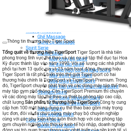
Ghế Tập Bụng
Ghế Tập Tạ
Dụng Cụ Tập Thể Lực
Tạ & Đòn tạ
Kệ để tạ
Thiết Bị Massage
Ghế Massage
Thông tin thương hiệu Tiger Sport
Dụng cụ Massage
Spirit Serie
Tổng quát về thương hiệu TigerSport
Tiger Sport là nhà tiên
Cardio Spirit
phong trong lĩnh vực thể thao và các cơ sở tập thể dục tại Hoa
Máy chạy bộ Spirit
Kỳ được thành lập vào năm 1990. Với số lượng các nhà phân
Xe đạp tập Spirit
phối tại hơn 13 quốc gia và 25 năm hoạt động, thương hiệu
Xe đạp ngồi có tựa lưng Spirit
Tiger Sport là rất phổ biến trên thế giới.TigerSport có hai
Máy trượt tuyết Spirit
thương hiệu chính là TigerSport và TigerSport Premium. Trong
Máy chèo thuyền Spirit
đó, TigerSport chuyên phát triển về các dòng máy tập thể thao,
Máy tập phục hồi chức năng Spirit
máy tập gym phổ thông. Còn TigerSport Premium thì chuyên
Strength Spirit
về các dòng máy tập thể thao và thiết bị phòng tập cao cấp,
SP3 Serie Strength Spirit
chất lượng.
Sản phẩm từ thương hiệu TigerSport
Công ty cung
SP4 Serie Strength Spirit
cấp hơn 100 mặt hàng dụng cụ thể thao bao gồm máy trọng
Robot Spirit
lực đơn, đôi và đa chức năng, máy chạy bộ chuyên nghiệp
Free weight Spirit
cùng với các phụ kiện khác luôn thích hợp với các phòng tập
Tiger Sport Serie
gym chuyên nghiệp.Với thời kỳ kinh tế hội nhập, doanh nghiệp
Cardio Tiger Sport
đóng vai trò quan trọng trong việc phát triển của nền kinh tế, vì