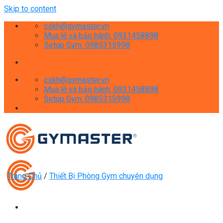
Skip to content
cskh@gymaster.vn
Mua lẻ và bảo hành: 0931458898
Setup Gym: 0985315998
cskh@gymaster.vn
Mua lẻ và bảo hành: 0931458898
Setup Gym: 0985315998
Trang Chủ
/
Thiết Bị Phòng Gym chuyên dụng