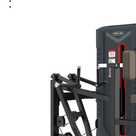
Giới thiệu
Shop
Giàn Tạ Đa Năng
Máy Chạy Bộ
Xe Đạp Tập Thể Dục
Máy Tập Thể Dục ( Cardio )
Máy Chạy Bộ
Xe Đạp Tập Thể Dục
Xe đạp ngồi có tựa lưng
Máy Trượt Tuyết
Máy Chèo Thuyền
Máy Leo Cầu Thang
Máy Rung Bụng
Máy tập phục hồi chức năng
Thiết Bị Phòng Gym chuyên dụng
Máy Khối Tập Với Cáp
Máy khối đa năng
Robot
Ghế Tập Đa Năng
Khung Tập Tạ Rời
Dàn Tập Thể Lực 360
Máy tập Home Gym
Dụng Cụ Tập Gym
Giàn Tạ Đa Năng