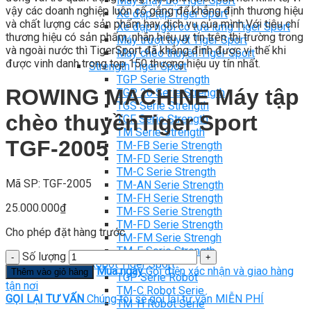
Máy chạy bộ Tiger Sport
vậy các doanh nghiệp luôn cố gắng để khẳng định thương hiệu
Xe đạp tập Tiger Sport
và chất lượng các sản phẩm hay dịch vụ của mình.Với tiêu chí
Xe đạp ngồi có tựa lưng Tiger Sport
thương hiệu có sản phẩm, nhãn hiệu uy tín trên thị trường trong
Máy trượt tuyết Tiger Sport
và ngoài nước thì TigerSport đã khẳng định được vị thế khi
Máy chèo thuyền Tiger Sport
được vinh danh trong top 150 thương hiệu uy tín nhất.
Strength Tiger Sport
TGP Serie Strength
ROWING MACHINE Máy tập
TGP 20 Serie Strength
TGS Serie Strength
chèo thuyềnTiger Sport
TGF Serie Strength
TM Serie Strength
TGF-2005
TM-FB Serie Strength
TM-FD Serie Strength
TM-C Serie Strength
Mã SP: TGF-2005
TM-AN Serie Strength
TM-FH Serie Strength
25.000.000
₫
TM-FS Serie Strength
TM-FD Serie Strength
Cho phép đặt hàng trước
TM-FM Serie Strengh
TM-F Serie Strength
Số lượng
Robot Tiger Sport
Mua ngay
Gọi điện xác nhận và giao hàng
Thêm vào giỏ hàng
TGP Serie Robot
tận nơi
TM-C Robot Serie
GỌI LẠI TƯ VẤN
Chúng tôi sẽ gọi lại tư vấn MIỄN PHÍ
TM-H Robot Serie