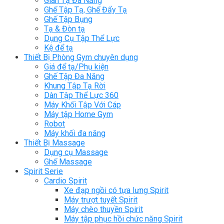
Giàn Tạ Đa Năng
Ghế Tập Tạ, Ghế Đẩy Tạ
Ghế Tập Bụng
Tạ & Đòn tạ
Dụng Cụ Tập Thể Lực
Kệ để tạ
Thiết Bị Phòng Gym chuyên dụng
Giá để tạ/Phụ kiện
Ghế Tập Đa Năng
Khung Tập Tạ Rời
Dàn Tập Thể Lực 360
Máy Khối Tập Với Cáp
Máy tập Home Gym
Robot
Máy khối đa năng
Thiết Bị Massage
Dụng cụ Massage
Ghế Massage
Spirit Serie
Cardio Spirit
Xe đạp ngồi có tựa lưng Spirit
Máy trượt tuyết Spirit
Máy chèo thuyền Spirit
Máy tập phục hồi chức năng Spirit