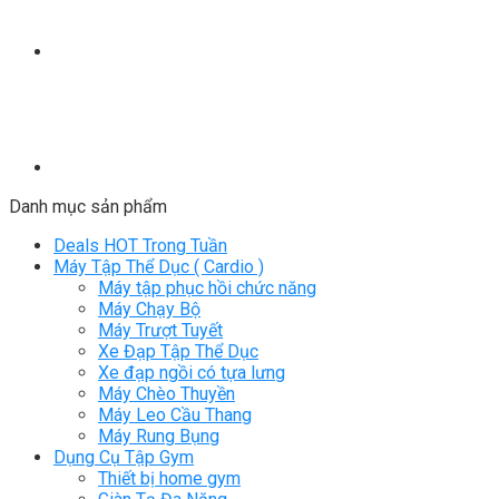
Danh mục sản phẩm
Deals HOT Trong Tuần
Máy Tập Thể Dục ( Cardio )
Máy tập phục hồi chức năng
Máy Chạy Bộ
Máy Trượt Tuyết
Xe Đạp Tập Thể Dục
Xe đạp ngồi có tựa lưng
Máy Chèo Thuyền
Máy Leo Cầu Thang
Máy Rung Bụng
Dụng Cụ Tập Gym
Thiết bị home gym