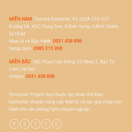
MIỀN NAM
: Tòa nhà Gymaster, Số 233A-235-237
Đường 9A, KDC Trung Sơn, X.Bình Hưng, H.Bình Chánh,
Tp.HCM
Mua Lẻ và Bảo Hành:
0931 458 898
Setup Gym:
0985 315 998
MIỀN BẮC
: 382 Phạm Văn Đồng, Cổ Nhuế 2, Bắc Từ
Liêm, Hà Nội
Hotline:
0931 458 898
Gymaster Project trực thuộc tập đoàn thể thao
Gymaster chuyên cung cấp thiết bị và các giải pháp vận
hành cho các phòng Gym chuyên nghiệp.