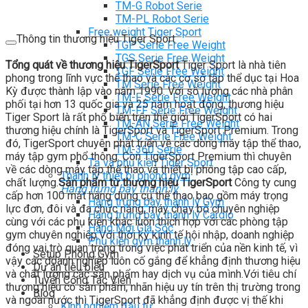
TM-G Robot Serie
TM-PL Robot Serie
Free weight Tiger Sport
Thông tin thương hiệu Tiger Sport
TGP Serie Free Weight
TGS Serie Free Weight
Tổng quát về thương hiệu TigerSport
Tiger Sport là nhà tiên
TGF Serie Free Weight
phong trong lĩnh vực thể thao và các cơ sở tập thể dục tại Hoa
TM Serie Free Weight
Kỳ được thành lập vào năm 1990. Với số lượng các nhà phân
TM-F Serie Free Weight
phối tại hơn 13 quốc gia và 25 năm hoạt động, thương hiệu
TM-FF Serie Free Weight
Tiger Sport là rất phổ biến trên thế giới.TigerSport có hai
TM-AN Serie Free Weight
thương hiệu chính là TigerSport và TigerSport Premium. Trong
TM-C Serie Free Weight
đó, TigerSport chuyên phát triển về các dòng máy tập thể thao,
TM-360 Serie
máy tập gym phổ thông. Còn TigerSport Premium thì chuyên
Tạ và phụ kiện Tiger Sport
về các dòng máy tập thể thao và thiết bị phòng tập cao cấp,
Thanh lý thiết bị phòng gym
chất lượng.
Sản phẩm từ thương hiệu TigerSport
Công ty cung
Hàng trưng bày thanh lý
cấp hơn 100 mặt hàng dụng cụ thể thao bao gồm máy trọng
Hàng trưng bày thanh lý Gym
lực đơn, đôi và đa chức năng, máy chạy bộ chuyên nghiệp
Hàng trưng bày thanh lý Cardio
cùng với các phụ kiện khác luôn thích hợp với các phòng tập
Hàng Mới Giá Sốc
gym chuyên nghiệp.Với thời kỳ kinh tế hội nhập, doanh nghiệp
Phụ kiện gym thanh lý
đóng vai trò quan trọng trong việc phát triển của nền kinh tế, vì
Setup Phòng Gym
vậy các doanh nghiệp luôn cố gắng để khẳng định thương hiệu
Dự án tiêu biểu
và chất lượng các sản phẩm hay dịch vụ của mình.Với tiêu chí
Tuyển Cộng Tác Viên
thương hiệu có sản phẩm, nhãn hiệu uy tín trên thị trường trong
Blog
và ngoài nước thì TigerSport đã khẳng định được vị thế khi
Kinh nghiệm đầu tư