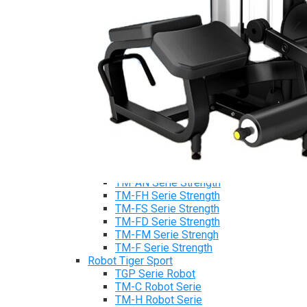
Máy chạy bộ Tiger Sport
Xe đạp tập Tiger Sport
Xe đạp ngồi có tựa lưng Tiger Sport
Máy trượt tuyết Tiger Sport
Máy chèo thuyền Tiger Sport
Strength Tiger Sport
TGP Serie Strength
TGP 20 Serie Strength
TGS Serie Strength
TGF Serie Strength
TM Serie Strength
TM-FB Serie Strength
TM-FD Serie Strength
TM-C Serie Strength
TM-AN Serie Strength
TM-FH Serie Strength
TM-FS Serie Strength
TM-FD Serie Strength
TM-FM Serie Strengh
TM-F Serie Strength
Robot Tiger Sport
TGP Serie Robot
TM-C Robot Serie
TM-H Robot Serie