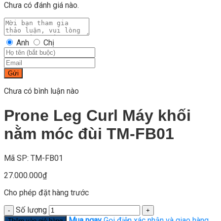
Chưa có đánh giá nào.
Anh
Chị
Gửi
Chưa có bình luận nào
Prone Leg Curl Máy khối
nằm móc đùi TM-FB01
Mã SP: TM-FB01
27.000.000
₫
Cho phép đặt hàng trước
Số lượng
Mua ngay
Gọi điện xác nhận và giao hàng
Thêm vào giỏ hàng