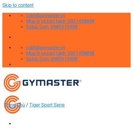
Skip to content
cskh@gymaster.vn
Mua lẻ và bảo hành: 0931458898
Setup Gym: 0985315998
cskh@gymaster.vn
Mua lẻ và bảo hành: 0931458898
Setup Gym: 0985315998
Trang Chủ
/
Tiger Sport Serie