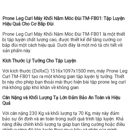
Prone Leg Curl Máy Khối Nằm Móc Đùi TM-FB01: Tập Luyện
Hiệu Quả Cho Cơ Bắp Đùi
Prone Leg Curl Máy Khối Nằm Móc Đùi TM-FB01 là một thiết
bị tập luyện chất lượng cao, được thiết kế để tăng cường cơ
bắp đùi một cách hiệu quả. Dưới đây là một mô tả chi tiết về
sản phẩm này.
Kích Thước Lý Tưởng Cho Tập Luyện
Với kích thước (DxRxC) 1516x1097x1500 mm, máy Prone Leg
Curl TM-FB01 tạo ra một không gian tập luyện lý tưởng. Thiết
bị này cho phép bạn thoải mái thực hiện bài tập prone leg curl
mà không gặp khó khăn về không gian.
Cân Nặng và Khối Lượng Tạ Lớn Đảm Bảo An Toàn và Hiệu
Quả
Với cân nặng 230 Kg và khối lượng tạ 70 Kg, máy này đảm
bảo sự ổn định và an toàn trong suốt quá trình tập luyện. Khả
năng điều chỉnh khối lượng tạ giúp bạn tăng cường hoặc điều
chỉnh cường độ tập luyện theo mục tiêu cá nhân của mình.