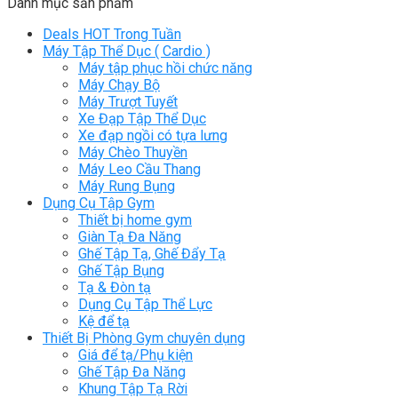
Danh mục sản phẩm
Deals HOT Trong Tuần
Máy Tập Thể Dục ( Cardio )
Máy tập phục hồi chức năng
Máy Chạy Bộ
Máy Trượt Tuyết
Xe Đạp Tập Thể Dục
Xe đạp ngồi có tựa lưng
Máy Chèo Thuyền
Máy Leo Cầu Thang
Máy Rung Bụng
Dụng Cụ Tập Gym
Thiết bị home gym
Giàn Tạ Đa Năng
Ghế Tập Tạ, Ghế Đẩy Tạ
Ghế Tập Bụng
Tạ & Đòn tạ
Dụng Cụ Tập Thể Lực
Kệ để tạ
Thiết Bị Phòng Gym chuyên dụng
Giá để tạ/Phụ kiện
Ghế Tập Đa Năng
Khung Tập Tạ Rời