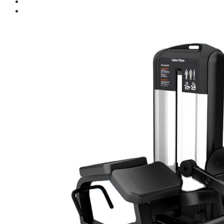
Giới thiệu
Shop
Giàn Tạ Đa Năng
Máy Chạy Bộ
Xe Đạp Tập Thể Dục
Máy Tập Thể Dục ( Cardio )
Máy Chạy Bộ
Xe Đạp Tập Thể Dục
Xe đạp ngồi có tựa lưng
Máy Trượt Tuyết
Máy Chèo Thuyền
Máy Leo Cầu Thang
Máy Rung Bụng
Máy tập phục hồi chức năng
Thiết Bị Phòng Gym chuyên dụng
Máy Khối Tập Với Cáp
Máy khối đa năng
Robot
Ghế Tập Đa Năng
Khung Tập Tạ Rời
Dàn Tập Thể Lực 360
Máy tập Home Gym
Dụng Cụ Tập Gym
Giàn Tạ Đa Năng