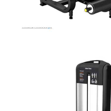
Ghế Tập Bụng
Ghế Tập Tạ
Dụng Cụ Tập Thể Lực
Tạ & Đòn tạ
Kệ để tạ
Thiết Bị Massage
Ghế Massage
Dụng cụ Massage
Spirit Serie
Cardio Spirit
Máy chạy bộ Spirit
Xe đạp tập Spirit
Xe đạp ngồi có tựa lưng Spirit
Máy trượt tuyết Spirit
Máy chèo thuyền Spirit
Máy tập phục hồi chức năng Spirit
Strength Spirit
SP3 Serie Strength Spirit
SP4 Serie Strength Spirit
Robot Spirit
Free weight Spirit
Tiger Sport Serie
Cardio Tiger Sport