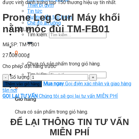
được vinh danh trong top 150 thương hiệu uy tín nhất.
Thiết bị gym
Tin tức
Prone Leg Curl Máy khối
Hướng dẫn tập luyện
Chế độ ăn uống
nằm móc đùi TM-FB01
Liên Hệ
Tìm kiếm:
Mã SP: TM-FB01
0
27.000.000
₫
Chưa có sản phẩm trong giỏ hàng.
Cho phép đặt hàng trước
Tìm kiếm:
Số lượng
Mua ngay
Gọi điện xác nhận và giao hàng
Thêm vào giỏ hàng
0
tận nơi
GỌI LẠI TƯ VẤN
Chúng tôi sẽ gọi lại tư vấn MIỄN PHÍ
Giỏ hàng
Chưa có sản phẩm trong giỏ hàng.
ĐỂ LẠI THÔNG TIN TƯ VẤN
MIỄN PHÍ