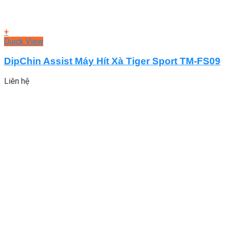
+
Quick View
DipChin Assist Máy Hít Xà Tiger Sport TM-FS09
Liên hệ