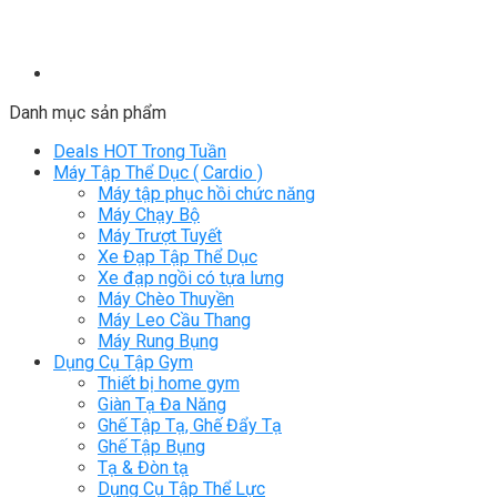
Danh mục sản phẩm
Deals HOT Trong Tuần
Máy Tập Thể Dục ( Cardio )
Máy tập phục hồi chức năng
Máy Chạy Bộ
Máy Trượt Tuyết
Xe Đạp Tập Thể Dục
Xe đạp ngồi có tựa lưng
Máy Chèo Thuyền
Máy Leo Cầu Thang
Máy Rung Bụng
Dụng Cụ Tập Gym
Thiết bị home gym
Giàn Tạ Đa Năng
Ghế Tập Tạ, Ghế Đẩy Tạ
Ghế Tập Bụng
Tạ & Đòn tạ
Dụng Cụ Tập Thể Lực