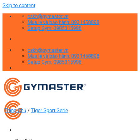
Skip to content
cskh@gymaster.vn
Mua lẻ và bảo hành: 0931458898
Setup Gym: 0985315998
cskh@gymaster.vn
Mua lẻ và bảo hành: 0931458898
Setup Gym: 0985315998
Trang Chủ
/
Tiger Sport Serie