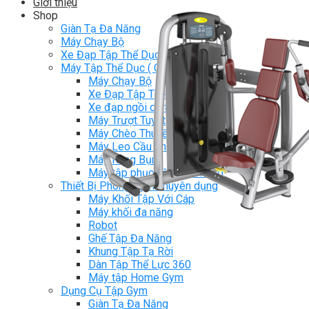
Giới thiệu
Shop
Giàn Tạ Đa Năng
Máy Chạy Bộ
Xe Đạp Tập Thể Dục
Máy Tập Thể Dục ( Cardio )
Máy Chạy Bộ
Xe Đạp Tập Thể Dục
Xe đạp ngồi có tựa lưng
Máy Trượt Tuyết
Máy Chèo Thuyền
Máy Leo Cầu Thang
Máy Rung Bụng
Máy tập phục hồi chức năng
Thiết Bị Phòng Gym chuyên dụng
Máy Khối Tập Với Cáp
Máy khối đa năng
Robot
Ghế Tập Đa Năng
Khung Tập Tạ Rời
Dàn Tập Thể Lực 360
Máy tập Home Gym
Dụng Cụ Tập Gym
Giàn Tạ Đa Năng