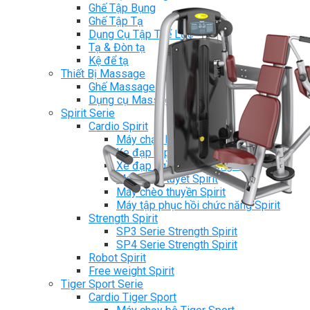
Ghế Tập Bụng
Ghế Tập Tạ
Dụng Cụ Tập Thể Lực
Tạ & Đòn tạ
Kệ để tạ
Thiết Bị Massage
Ghế Massage
Dụng cụ Massage
Spirit Serie
Cardio Spirit
Máy chạy bộ Spirit
Xe đạp tập Spirit
Xe đạp ngồi có tựa lưng Spirit
Máy trượt tuyết Spirit
Máy chèo thuyền Spirit
Máy tập phục hồi chức năng Spirit
Strength Spirit
SP3 Serie Strength Spirit
SP4 Serie Strength Spirit
Robot Spirit
Free weight Spirit
Tiger Sport Serie
Cardio Tiger Sport