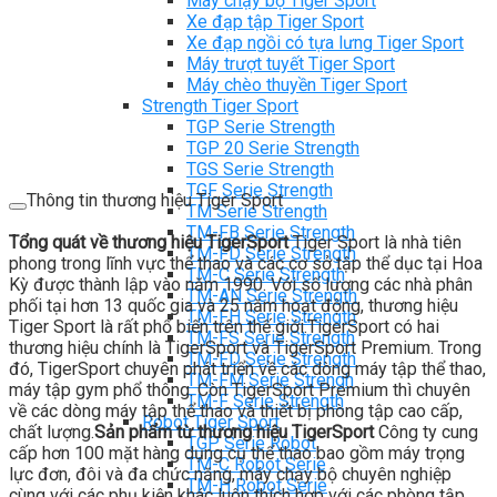
Máy chạy bộ Tiger Sport
Xe đạp tập Tiger Sport
Xe đạp ngồi có tựa lưng Tiger Sport
Máy trượt tuyết Tiger Sport
Máy chèo thuyền Tiger Sport
Strength Tiger Sport
TGP Serie Strength
TGP 20 Serie Strength
TGS Serie Strength
TGF Serie Strength
Thông tin thương hiệu Tiger Sport
TM Serie Strength
TM-FB Serie Strength
Tổng quát về thương hiệu TigerSport
Tiger Sport là nhà tiên
TM-FD Serie Strength
phong trong lĩnh vực thể thao và các cơ sở tập thể dục tại Hoa
TM-C Serie Strength
Kỳ được thành lập vào năm 1990. Với số lượng các nhà phân
TM-AN Serie Strength
phối tại hơn 13 quốc gia và 25 năm hoạt động, thương hiệu
TM-FH Serie Strength
Tiger Sport là rất phổ biến trên thế giới.TigerSport có hai
TM-FS Serie Strength
thương hiệu chính là TigerSport và TigerSport Premium. Trong
TM-FD Serie Strength
đó, TigerSport chuyên phát triển về các dòng máy tập thể thao,
TM-FM Serie Strengh
máy tập gym phổ thông. Còn TigerSport Premium thì chuyên
TM-F Serie Strength
về các dòng máy tập thể thao và thiết bị phòng tập cao cấp,
Robot Tiger Sport
chất lượng.
Sản phẩm từ thương hiệu TigerSport
Công ty cung
TGP Serie Robot
cấp hơn 100 mặt hàng dụng cụ thể thao bao gồm máy trọng
TM-C Robot Serie
lực đơn, đôi và đa chức năng, máy chạy bộ chuyên nghiệp
TM-H Robot Serie
cùng với các phụ kiện khác luôn thích hợp với các phòng tập