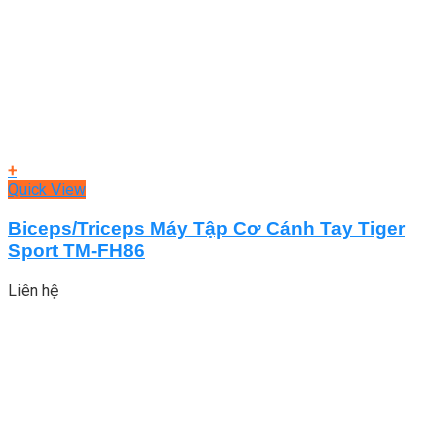
+
Quick View
Biceps/Triceps Máy Tập Cơ Cánh Tay Tiger
Sport TM-FH86
Liên hệ