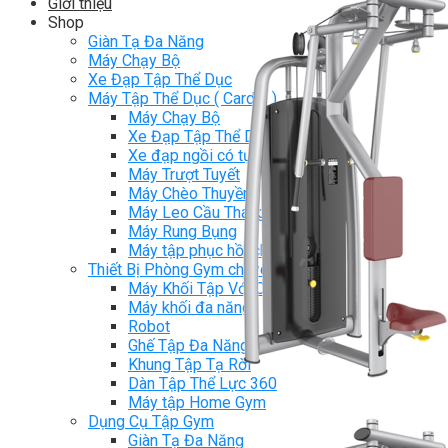
Giới thiệu
Shop
Giàn Tạ Đa Năng
Máy Chạy Bộ
Xe Đạp Tập Thể Dục
Máy Tập Thể Dục ( Cardio )
Máy Chạy Bộ
Xe Đạp Tập Thể Dục
Xe đạp ngồi có tựa lưng
Máy Trượt Tuyết
Máy Chèo Thuyền
Máy Leo Cầu Thang
Máy Rung Bụng
Máy tập phục hồi chức năng
Thiết Bị Phòng Gym chuyên dụng
Máy Khối Tập Với Cáp
Máy khối đa năng
Robot
Ghế Tập Đa Năng
Khung Tập Tạ Rời
Dàn Tập Thể Lực 360
Máy tập Home Gym
Dụng Cụ Tập Gym
Giàn Tạ Đa Năng