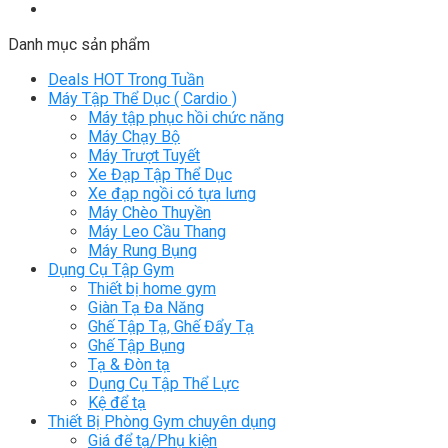
Danh mục sản phẩm
Deals HOT Trong Tuần
Máy Tập Thể Dục ( Cardio )
Máy tập phục hồi chức năng
Máy Chạy Bộ
Máy Trượt Tuyết
Xe Đạp Tập Thể Dục
Xe đạp ngồi có tựa lưng
Máy Chèo Thuyền
Máy Leo Cầu Thang
Máy Rung Bụng
Dụng Cụ Tập Gym
Thiết bị home gym
Giàn Tạ Đa Năng
Ghế Tập Tạ, Ghế Đẩy Tạ
Ghế Tập Bụng
Tạ & Đòn tạ
Dụng Cụ Tập Thể Lực
Kệ để tạ
Thiết Bị Phòng Gym chuyên dụng
Giá để tạ/Phụ kiện