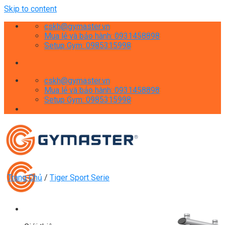
Skip to content
cskh@gymaster.vn
Mua lẻ và bảo hành: 0931458898
Setup Gym: 0985315998
cskh@gymaster.vn
Mua lẻ và bảo hành: 0931458898
Setup Gym: 0985315998
Trang Chủ
/
Tiger Sport Serie