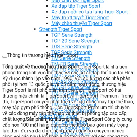
Máy chạy bộ Tiger Sport
Xe đạp tập Tiger Sport
Xe đạp ngồi có tựa lưng Tiger Sport
Máy trượt tuyết Tiger Sport
Máy chèo thuyền Tiger Sport
Strength Tiger Sport
TGP Serie Strength
TGP 20 Serie Strength
TGS Serie Strength
TGF Serie Strength
Thông tin thương hiệu Tiger Sport
TM Serie Strength
TM-FB Serie Strength
Tổng quát về thương hiệu TigerSport
Tiger Sport là nhà tiên
TM-FD Serie Strength
phong trong lĩnh vực thể thao và các cơ sở tập thể dục tại Hoa
TM-C Serie Strength
Kỳ được thành lập vào năm 1990. Với số lượng các nhà phân
TM-AN Serie Strength
phối tại hơn 13 quốc gia và 25 năm hoạt động, thương hiệu
TM-FH Serie Strength
Tiger Sport là rất phổ biến trên thế giới.TigerSport có hai
TM-FS Serie Strength
thương hiệu chính là TigerSport và TigerSport Premium. Trong
TM-FD Serie Strength
đó, TigerSport chuyên phát triển về các dòng máy tập thể thao,
TM-FM Serie Strengh
máy tập gym phổ thông. Còn TigerSport Premium thì chuyên
TM-F Serie Strength
về các dòng máy tập thể thao và thiết bị phòng tập cao cấp,
Robot Tiger Sport
chất lượng.
Sản phẩm từ thương hiệu TigerSport
Công ty cung
TGP Serie Robot
cấp hơn 100 mặt hàng dụng cụ thể thao bao gồm máy trọng
TM-C Robot Serie
lực đơn, đôi và đa chức năng, máy chạy bộ chuyên nghiệp
TM-H Robot Serie
cùng với các phụ kiện khác luôn thích hợp với các phòng tập