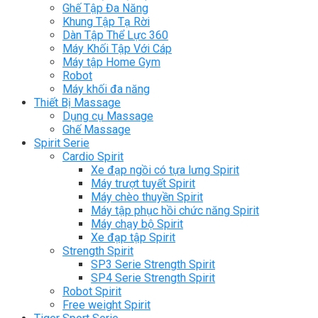
Ghế Tập Đa Năng
Khung Tập Tạ Rời
Dàn Tập Thể Lực 360
Máy Khối Tập Với Cáp
Máy tập Home Gym
Robot
Máy khối đa năng
Thiết Bị Massage
Dụng cụ Massage
Ghế Massage
Spirit Serie
Cardio Spirit
Xe đạp ngồi có tựa lưng Spirit
Máy trượt tuyết Spirit
Máy chèo thuyền Spirit
Máy tập phục hồi chức năng Spirit
Máy chạy bộ Spirit
Xe đạp tập Spirit
Strength Spirit
SP3 Serie Strength Spirit
SP4 Serie Strength Spirit
Robot Spirit
Free weight Spirit