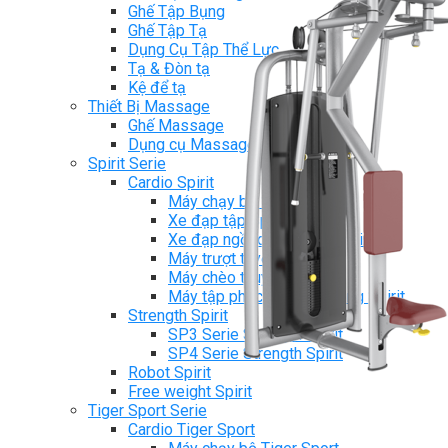
Ghế Tập Bụng
Ghế Tập Tạ
Dụng Cụ Tập Thể Lực
Tạ & Đòn tạ
Kệ để tạ
Thiết Bị Massage
Ghế Massage
Dụng cụ Massage
Spirit Serie
Cardio Spirit
Máy chạy bộ Spirit
Xe đạp tập Spirit
Xe đạp ngồi có tựa lưng Spirit
Máy trượt tuyết Spirit
Máy chèo thuyền Spirit
Máy tập phục hồi chức năng Spirit
Strength Spirit
SP3 Serie Strength Spirit
SP4 Serie Strength Spirit
Robot Spirit
Free weight Spirit
Tiger Sport Serie
Cardio Tiger Sport