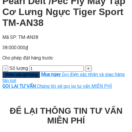
Pearl Delt /Pec Fly Máy Tập
Cơ Lưng Ngực Tiger Sport
TM-AN38
Mã SP: TM-AN38
38.000.000
₫
Cho phép đặt hàng trước
Số lượng
Mua ngay
Gọi điện xác nhận và giao hàng
Thêm vào giỏ hàng
tận nơi
GỌI LẠI TƯ VẤN
Chúng tôi sẽ gọi lại tư vấn MIỄN PHÍ
ĐỂ LẠI THÔNG TIN TƯ VẤN
MIỄN PHÍ