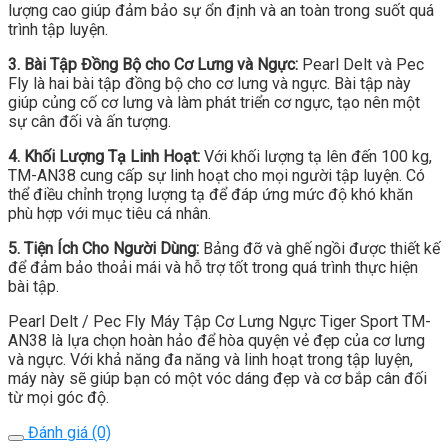
lượng cao giúp đảm bảo sự ổn định và an toàn trong suốt quá
trình tập luyện.
3. Bài Tập Đồng Bộ cho Cơ Lưng và Ngực:
Pearl Delt và Pec
Fly là hai bài tập đồng bộ cho cơ lưng và ngực. Bài tập này
giúp củng cố cơ lưng và làm phát triển cơ ngực, tạo nên một
sự cân đối và ấn tượng.
4. Khối Lượng Tạ Linh Hoạt:
Với khối lượng tạ lên đến 100 kg,
TM-AN38 cung cấp sự linh hoạt cho mọi người tập luyện. Có
thể điều chỉnh trọng lượng tạ để đáp ứng mức độ khó khăn
phù hợp với mục tiêu cá nhân.
5. Tiện Ích Cho Người Dùng:
Bảng đỡ và ghế ngồi được thiết kế
để đảm bảo thoải mái và hỗ trợ tốt trong quá trình thực hiện
bài tập.
Pearl Delt / Pec Fly Máy Tập Cơ Lưng Ngực Tiger Sport TM-
AN38 là lựa chọn hoàn hảo để hòa quyện vẻ đẹp của cơ lưng
và ngực. Với khả năng đa năng và linh hoạt trong tập luyện,
máy này sẽ giúp bạn có một vóc dáng đẹp và cơ bắp cân đối
từ mọi góc độ.
Đánh giá (0)