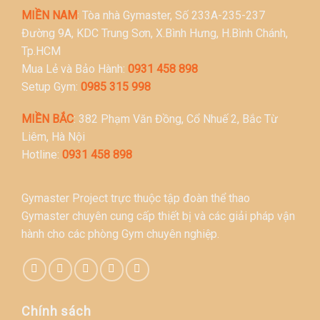
MIỀN NAM
: Tòa nhà Gymaster, Số 233A-235-237
Đường 9A, KDC Trung Sơn, X.Bình Hưng, H.Bình Chánh,
Tp.HCM
Mua Lẻ và Bảo Hành:
0931 458 898
Setup Gym:
0985 315 998
MIỀN BẮC
: 382 Phạm Văn Đồng, Cổ Nhuế 2, Bắc Từ
Liêm, Hà Nội
Hotline:
0931 458 898
Gymaster Project trực thuộc tập đoàn thể thao
Gymaster chuyên cung cấp thiết bị và các giải pháp vận
hành cho các phòng Gym chuyên nghiệp.
Chính sách