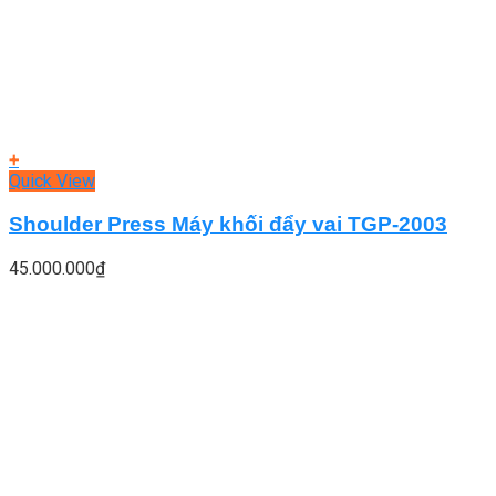
+
Quick View
Shoulder Press Máy khối đẩy vai TGP-2003
45.000.000
₫