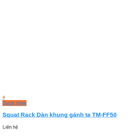
+
Quick View
Squat Rack Dàn khung gánh tạ TM-FF50
Liên hệ