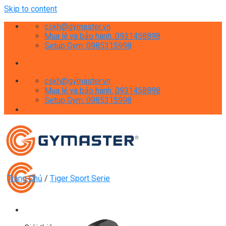
Skip to content
cskh@gymaster.vn
Mua lẻ và bảo hành: 0931458898
Setup Gym: 0985315998
cskh@gymaster.vn
Mua lẻ và bảo hành: 0931458898
Setup Gym: 0985315998
Trang Chủ
/
Tiger Sport Serie