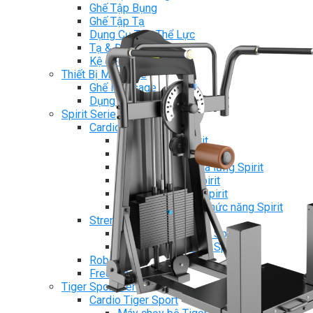
Ghế Tập Bụng
Ghế Tập Tạ
Dụng Cụ Tập Thể Lực
Tạ & Đòn tạ
Kệ để tạ
Thiết Bị Massage
Ghế Massage
Dụng cụ Massage
Spirit Serie
Cardio Spirit
Máy chạy bộ Spirit
Xe đạp tập Spirit
Xe đạp ngồi có tựa lưng Spirit
Máy trượt tuyết Spirit
Máy chèo thuyền Spirit
Máy tập phục hồi chức năng Spirit
Strength Spirit
SP3 Serie Strength Spirit
SP4 Serie Strength Spirit
Robot Spirit
Free weight Spirit
Tiger Sport Serie
Cardio Tiger Sport