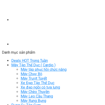
Danh mục sản phẩm
Deals HOT Trong Tuần
Máy Tập Thể Dục ( Cardio )
Máy tập phục hồi chức năng
Máy Chạy Bộ
Máy Trượt Tuyết
Xe Đạp Tập Thể Dục
Xe đạp ngồi có tựa lưng
Máy Chèo Thuyền
Máy Leo Cầu Thang
Máy Rung Bụng