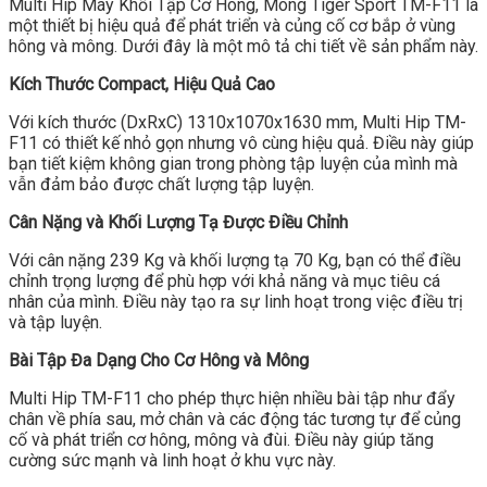
Multi Hip Máy Khối Tập Cơ Hông, Mông Tiger Sport TM-F11 là
một thiết bị hiệu quả để phát triển và củng cố cơ bắp ở vùng
hông và mông. Dưới đây là một mô tả chi tiết về sản phẩm này.
Kích Thước Compact, Hiệu Quả Cao
Với kích thước (DxRxC) 1310x1070x1630 mm, Multi Hip TM-
F11 có thiết kế nhỏ gọn nhưng vô cùng hiệu quả. Điều này giúp
bạn tiết kiệm không gian trong phòng tập luyện của mình mà
vẫn đảm bảo được chất lượng tập luyện.
Cân Nặng và Khối Lượng Tạ Được Điều Chỉnh
Với cân nặng 239 Kg và khối lượng tạ 70 Kg, bạn có thể điều
chỉnh trọng lượng để phù hợp với khả năng và mục tiêu cá
nhân của mình. Điều này tạo ra sự linh hoạt trong việc điều trị
và tập luyện.
Bài Tập Đa Dạng Cho Cơ Hông và Mông
Multi Hip TM-F11 cho phép thực hiện nhiều bài tập như đẩy
chân về phía sau, mở chân và các động tác tương tự để củng
cố và phát triển cơ hông, mông và đùi. Điều này giúp tăng
cường sức mạnh và linh hoạt ở khu vực này.