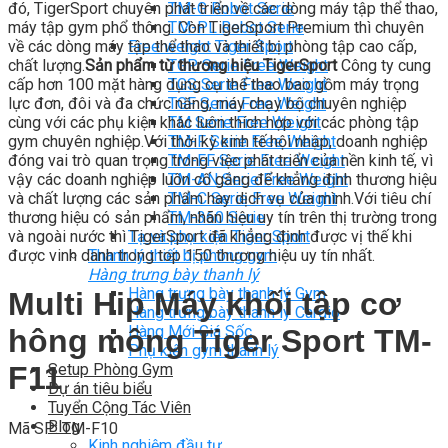
đó, TigerSport chuyên phát triển về các dòng máy tập thể thao,
TM-G Robot Serie
máy tập gym phổ thông. Còn TigerSport Premium thì chuyên
TM-PL Robot Serie
về các dòng máy tập thể thao và thiết bị phòng tập cao cấp,
Free weight Tiger Sport
chất lượng.
Sản phẩm từ thương hiệu TigerSport
TGP Serie Free Weight
Công ty cung
cấp hơn 100 mặt hàng dụng cụ thể thao bao gồm máy trọng
TGS Serie Free Weight
lực đơn, đôi và đa chức năng, máy chạy bộ chuyên nghiệp
TGF Serie Free Weight
cùng với các phụ kiện khác luôn thích hợp với các phòng tập
TM Serie Free Weight
gym chuyên nghiệp.Với thời kỳ kinh tế hội nhập, doanh nghiệp
TM-F Serie Free Weight
đóng vai trò quan trọng trong việc phát triển của nền kinh tế, vì
TM-FF Serie Free Weight
vậy các doanh nghiệp luôn cố gắng để khẳng định thương hiệu
TM-AN Serie Free Weight
và chất lượng các sản phẩm hay dịch vụ của mình.Với tiêu chí
TM-C Serie Free Weight
thương hiệu có sản phẩm, nhãn hiệu uy tín trên thị trường trong
TM-360 Serie
và ngoài nước thì TigerSport đã khẳng định được vị thế khi
Tạ và phụ kiện Tiger Sport
được vinh danh trong top 150 thương hiệu uy tín nhất.
Thanh lý thiết bị phòng gym
Hàng trưng bày thanh lý
Hàng trưng bày thanh lý Gym
Multi Hip Máy khối tập cơ
Hàng trưng bày thanh lý Cardio
Hàng Mới Giá Sốc
hông mông Tiger Sport TM-
Phụ kiện gym thanh lý
Setup Phòng Gym
F11
Dự án tiêu biểu
Tuyển Cộng Tác Viên
Blog
Mã SP: TM-F10
Kinh nghiệm đầu tư