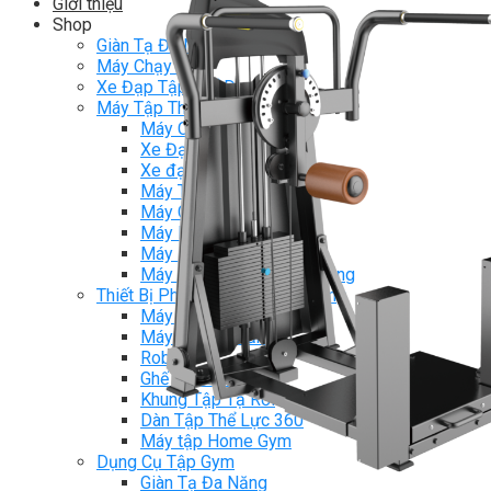
Giới thiệu
Shop
Giàn Tạ Đa Năng
Máy Chạy Bộ
Xe Đạp Tập Thể Dục
Máy Tập Thể Dục ( Cardio )
Máy Chạy Bộ
Xe Đạp Tập Thể Dục
Xe đạp ngồi có tựa lưng
Máy Trượt Tuyết
Máy Chèo Thuyền
Máy Leo Cầu Thang
Máy Rung Bụng
Máy tập phục hồi chức năng
Thiết Bị Phòng Gym chuyên dụng
Máy Khối Tập Với Cáp
Máy khối đa năng
Robot
Ghế Tập Đa Năng
Khung Tập Tạ Rời
Dàn Tập Thể Lực 360
Máy tập Home Gym
Dụng Cụ Tập Gym
Giàn Tạ Đa Năng