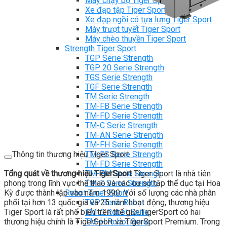
Máy chạy bộ Tiger Sport
Xe đạp tập Tiger Sport
Xe đạp ngồi có tựa lưng Tiger Sport
Máy trượt tuyết Tiger Sport
Máy chèo thuyền Tiger Sport
Strength Tiger Sport
TGP Serie Strength
TGP 20 Serie Strength
TGS Serie Strength
TGF Serie Strength
TM Serie Strength
TM-FB Serie Strength
TM-FD Serie Strength
TM-C Serie Strength
TM-AN Serie Strength
TM-FH Serie Strength
Thông tin thương hiệu Tiger Sport
TM-FS Serie Strength
TM-FD Serie Strength
Tổng quát về thương hiệu TigerSport
TM-FM Serie Strengh
Tiger Sport là nhà tiên
phong trong lĩnh vực thể thao và các cơ sở tập thể dục tại Hoa
TM-F Serie Strength
Kỳ được thành lập vào năm 1990. Với số lượng các nhà phân
Robot Tiger Sport
phối tại hơn 13 quốc gia và 25 năm hoạt động, thương hiệu
TGP Serie Robot
Tiger Sport là rất phổ biến trên thế giới.TigerSport có hai
TM-C Robot Serie
thương hiệu chính là TigerSport và TigerSport Premium. Trong
TM-H Robot Serie