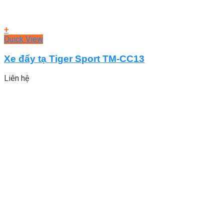
+
Quick View
Xe đẩy tạ Tiger Sport TM-CC13
Liên hệ