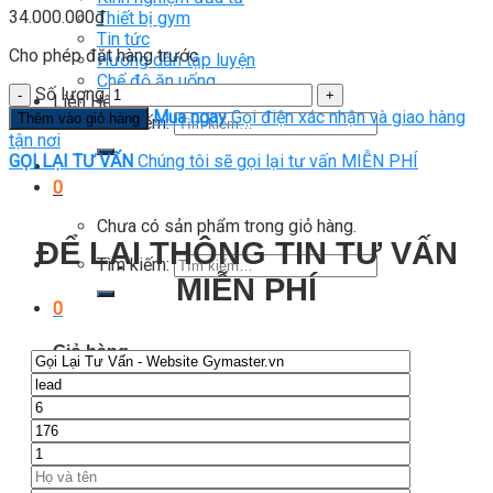
34.000.000
₫
Thiết bị gym
Tin tức
Cho phép đặt hàng trước
Hướng dẫn tập luyện
Chế độ ăn uống
Số lượng
Liên Hệ
Mua ngay
Gọi điện xác nhận và giao hàng
Thêm vào giỏ hàng
Tìm kiếm:
tận nơi
GỌI LẠI TƯ VẤN
Chúng tôi sẽ gọi lại tư vấn MIỄN PHÍ
0
Chưa có sản phẩm trong giỏ hàng.
ĐỂ LẠI THÔNG TIN TƯ VẤN
Tìm kiếm:
MIỄN PHÍ
0
Giỏ hàng
Chưa có sản phẩm trong giỏ hàng.