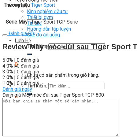
Thương hiệu
Tiger Sport
Blog
Kinh nghiệm đầu tư
Thiết bị gym
Serie Máy
Tiger Sport TGP Serie
Tin tức
Hướng dẫn tập luyện
Đánh giá (0)
Chế độ ăn uống
Liên Hệ
Review Máy móc đùi sau Tiger Sport 
Tìm kiếm:
5
0%
| 0 đánh giá
0
4
0%
| 0 đánh giá
3
0%
| 0 đánh giá
Chưa có sản phẩm trong giỏ hàng.
2
0%
| 0 đánh giá
1
0%
| 0 đánh giá
Tìm kiếm:
Đánh giá ngay
Đánh giá Máy móc đùi sau Tiger Sport TGP-800
0
Giỏ hàng
Chưa có sản phẩm trong giỏ hàng.