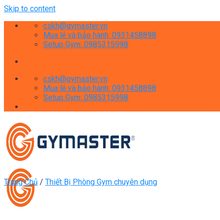
Skip to content
cskh@gymaster.vn
Mua lẻ và bảo hành: 0931458898
Setup Gym: 0985315998
cskh@gymaster.vn
Mua lẻ và bảo hành: 0931458898
Setup Gym: 0985315998
Trang Chủ
/
Thiết Bị Phòng Gym chuyên dụng