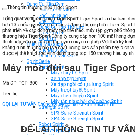
Dụng Cụ Tập Gym
Thông tin thương hiệu Tiger Sport
Giàn Tạ Đa Năng
Ghế Tập Bụng
Tổng quát về thương hiệu TigerSport
Tiger Sport là nhà tiên ph
Ghế Tập Tạ
hơn 13 quốc gia và 25 năm hoạt động, thương hiệu Tiger Sport là
Dụng Cụ Tập Thể Lực
phát triển về các dòng máy tập thể thao, máy tập gym phổ thông
Tạ & Đòn tạ
thương hiệu TigerSport
Công ty cung cấp hơn 100 mặt hàng dụng
Kệ để tạ
thích hợp với các phòng tập gym chuyên nghiệp.Với thời kỳ kinh t
Thiết Bị Massage
khẳng định thương hiệu và chất lượng các sản phẩm hay dịch vụ c
Ghế Massage
được vị thế khi được vinh danh trong top 150 thương hiệu uy tín 
Dụng cụ Massage
Spirit Serie
Máy móc đùi sau Tiger Spor
Cardio Spirit
Máy chạy bộ Spirit
Xe đạp tập Spirit
Mã SP: TGP-800
Xe đạp ngồi có tựa lưng Spirit
Máy trượt tuyết Spirit
Liên hệ
Máy chèo thuyền Spirit
Máy tập phục hồi chức năng Spirit
GỌI LẠI TƯ VẤN
Chúng tôi sẽ gọi lại tư vấn MIỄN PHÍ
Strength Spirit
SP3 Serie Strength Spirit
SP4 Serie Strength Spirit
Robot Spirit
ĐỂ LẠI THÔNG TIN TƯ VẤN
Free weight Spirit