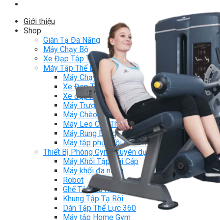
Giới thiệu
Shop
Giàn Tạ Đa Năng
Máy Chạy Bộ
Xe Đạp Tập Thể Dục
Máy Tập Thể Dục ( Cardio )
Máy Chạy Bộ
Xe Đạp Tập Thể Dục
Xe đạp ngồi có tựa lưng
Máy Trượt Tuyết
Máy Chèo Thuyền
Máy Leo Cầu Thang
Máy Rung Bụng
Máy tập phục hồi chức năng
Thiết Bị Phòng Gym chuyên dụng
Máy Khối Tập Với Cáp
Máy khối đa năng
Robot
Ghế Tập Đa Năng
Khung Tập Tạ Rời
Dàn Tập Thể Lực 360
Máy tập Home Gym