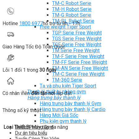
TM-C Robot Serie
TM-H Robot Serie
TM-G Robot Serie
TM-PL Robot Serie
Hotline
1800 6977
hỗ trợ từ 8h - 17h
Free weight Tiger Sport
TGP Serie Free Weight
TGS Serie Free Weight
TGF Serie Free Weight
Giao Hàng Tốc Độ Toàn Quốc
TM Serie Free Weight
TM-F Serie Free Weight
TM-FF Serie Free Weight
TM-AN Serie Free Weight
Lỗi 1 đổi 1 trong
30 ngày
TM-C Serie Free Weight
TM-360 Serie
Tạ và phụ kiện Tiger Sport
Thanh lý thiết bị phòng gym
Có nhân viên
đến tận nơi
lắp đặt
Hàng trưng bày thanh lý
Hàng trưng bày thanh lý Gym
Hàng trưng bày thanh lý Cardio
Thông số kỹ thuật
Hàng Mới Giá Sốc
Phụ kiện gym thanh lý
Setup Phòng Gym
Loại Thiết Bị
Máy tập đa năng
Dự án tiêu biểu
Tuyển Cộng Tác Viên