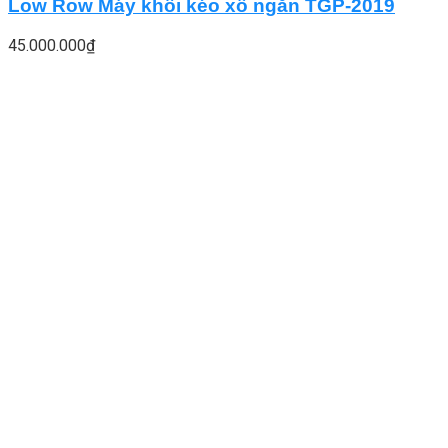
Low Row Máy khối kéo xô ngắn TGP-2019
45.000.000
₫