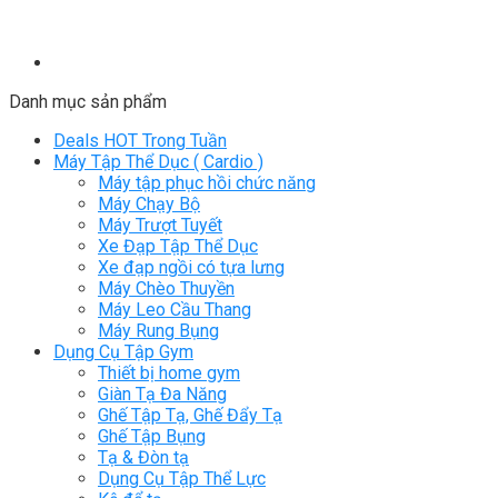
Danh mục sản phẩm
Deals HOT Trong Tuần
Máy Tập Thể Dục ( Cardio )
Máy tập phục hồi chức năng
Máy Chạy Bộ
Máy Trượt Tuyết
Xe Đạp Tập Thể Dục
Xe đạp ngồi có tựa lưng
Máy Chèo Thuyền
Máy Leo Cầu Thang
Máy Rung Bụng
Dụng Cụ Tập Gym
Thiết bị home gym
Giàn Tạ Đa Năng
Ghế Tập Tạ, Ghế Đẩy Tạ
Ghế Tập Bụng
Tạ & Đòn tạ
Dụng Cụ Tập Thể Lực