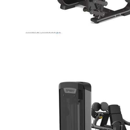
Ghế Tập Bụng
Ghế Tập Tạ
Dụng Cụ Tập Thể Lực
Tạ & Đòn tạ
Kệ để tạ
Thiết Bị Massage
Ghế Massage
Dụng cụ Massage
Spirit Serie
Cardio Spirit
Máy chạy bộ Spirit
Xe đạp tập Spirit
Xe đạp ngồi có tựa lưng Spirit
Máy trượt tuyết Spirit
Máy chèo thuyền Spirit
Máy tập phục hồi chức năng Spirit
Strength Spirit
SP3 Serie Strength Spirit
SP4 Serie Strength Spirit
Robot Spirit
Free weight Spirit
Tiger Sport Serie
Cardio Tiger Sport