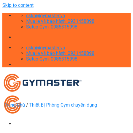
Skip to content
cskh@gymaster.vn
Mua lẻ và bảo hành: 0931458898
Setup Gym: 0985315998
cskh@gymaster.vn
Mua lẻ và bảo hành: 0931458898
Setup Gym: 0985315998
Trang Chủ
/
Thiết Bị Phòng Gym chuyên dụng