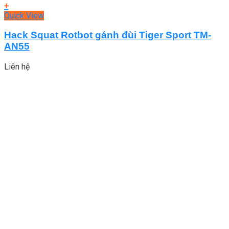
+
Quick View
Hack Squat Rotbot gánh đùi Tiger Sport TM-
AN55
Liên hệ