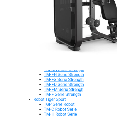
Máy chạy bộ Tiger Sport
Xe đạp tập Tiger Sport
Xe đạp ngồi có tựa lưng Tiger Sport
Máy trượt tuyết Tiger Sport
Máy chèo thuyền Tiger Sport
Strength Tiger Sport
TGP Serie Strength
TGP 20 Serie Strength
TGS Serie Strength
TGF Serie Strength
TM Serie Strength
TM-FB Serie Strength
TM-FD Serie Strength
TM-C Serie Strength
TM-AN Serie Strength
TM-FH Serie Strength
TM-FS Serie Strength
TM-FD Serie Strength
TM-FM Serie Strengh
TM-F Serie Strength
Robot Tiger Sport
TGP Serie Robot
TM-C Robot Serie
TM-H Robot Serie