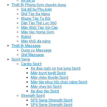
Kệ để tạ
Thiết Bị Phòng Gym chuyên dụng
Giá để tạ/Phụ kiện
Ghế Tập Đa Năng
Khung Tập Tạ Rời
Dàn Tập Thể Lực 360
Máy Khối Tập Với Cáp
Máy tập Home Gym
Robot
Máy khối đa năng
Thiết Bị Massage
Dụng cụ Massage
Ghế Massage
Spirit Serie
Cardio Spirit
Xe đạp ngồi có tựa lưng Spirit
Máy trượt tuyết Spirit
Máy chèo thuyền Spirit
Máy tập phục hồi chức năng Spirit
Máy chạy bộ Spirit
Xe đạp tập Spirit
Strength Spirit
SP3 Serie Strength Spirit
SP4 Serie Strength Spirit