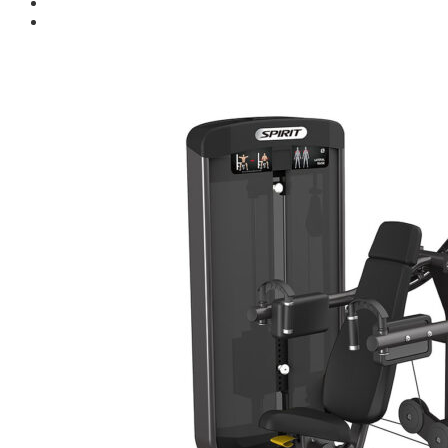
Giới thiệu
Shop
Giàn Tạ Đa Năng
Máy Chạy Bộ
Xe Đạp Tập Thể Dục
Máy Tập Thể Dục ( Cardio )
Máy Chạy Bộ
Xe Đạp Tập Thể Dục
Xe đạp ngồi có tựa lưng
Máy Trượt Tuyết
Máy Chèo Thuyền
Máy Leo Cầu Thang
Máy Rung Bụng
Máy tập phục hồi chức năng
Thiết Bị Phòng Gym chuyên dụng
Máy Khối Tập Với Cáp
Máy khối đa năng
Robot
Ghế Tập Đa Năng
Khung Tập Tạ Rời
Dàn Tập Thể Lực 360
Máy tập Home Gym
Dụng Cụ Tập Gym
Giàn Tạ Đa Năng