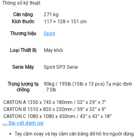
Thông số kỹ thuật
Cân nặng
271 kg
Kích thước
117 × 128 × 151 cm
Thương hiệu
Spirit
Loại Thiết Bị
Máy khối
Serie Máy
Spirit SP3 Serie
Trọng lượng tạ
90kg / 195lb (15lb x 13 pcs) Tạ mặc định
chồng
: 7.5lb
CARTON A
1350 x 745 x 180mm / 53” x 29” x 7”
CARTON B
1510 x 820 x 230mm / 59” x 32” x 9”
CARTON C
1080 x 1080 x 450mm / 43” x 43” x 18”
Bài viết đánh giá
Tay cầm xoay và tay cầm cân bằng để hỗ trợ người dùng