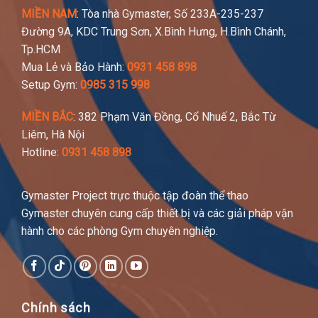
MIỀN NAM
: Tòa nhà Gymaster, Số 233A-235-237
Đường 9A, KDC Trung Sơn, X.Bình Hưng, H.Bình Chánh,
Tp.HCM
Mua Lẻ và Bảo Hành:
0931 458 898
Setup Gym:
0985 315 998
MIỀN BẮC
: 382 Phạm Văn Đồng, Cổ Nhuế 2, Bắc Từ
Liêm, Hà Nội
Hotline:
0931 458 898
Gymaster Project trực thuộc tập đoàn thể thao
Gymaster chuyên cung cấp thiết bị và các giải pháp vận
hành cho các phòng Gym chuyên nghiệp.
Chính sách