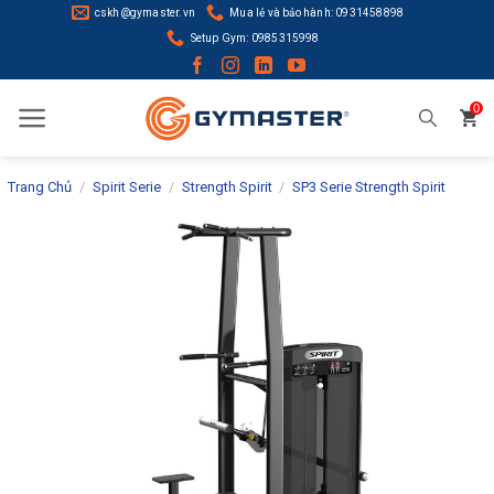
Skip
cskh@gymaster.vn
Mua lẻ và bảo hành: 0931458898
to
Setup Gym: 0985315998
content
0
Trang Chủ
/
Spirit Serie
/
Strength Spirit
/
SP3 Serie Strength Spirit