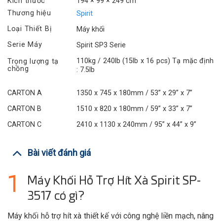
Kích thước
194 × 99 × 249 cm
Thương hiệu
Spirit
Loại Thiết Bị
Máy khối
Serie Máy
Spirit SP3 Serie
110kg / 240lb (15lb x 16 pcs) Tạ mặc định
Trọng lượng tạ
chồng
: 7.5lb
CARTON A
1350 x 745 x 180mm / 53” x 29” x 7”
CARTON B
1510 x 820 x 180mm / 59” x 33” x 7”
CARTON C
2410 x 1130 x 240mm / 95” x 44” x 9”
Bài viết đánh giá
Máy Khối Hỗ Trợ Hít Xà Spirit SP-
3517 có gì?
Máy khối hỗ trợ hít xà thiết kế với công nghệ liền mạch, nâng