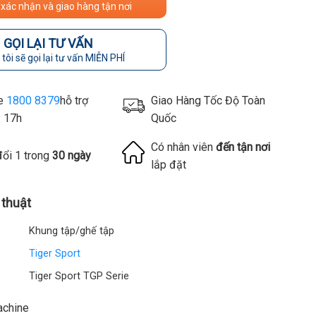
 xác nhận và giao hàng tận nơi
GỌI LẠI TƯ VẤN
tôi sẽ gọi lại tư vấn MIỄN PHÍ
ne
1800 8379
hỗ trợ
Giao Hàng Tốc Độ Toàn
- 17h
Quốc
Có nhân viên
đến tận nơi
đổi 1 trong
30 ngày
lắp đặt
 thuật
Khung tập/ghế tập
Tiger Sport
Tiger Sport TGP Serie
achine