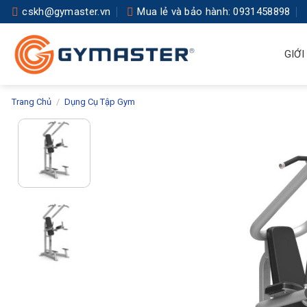
Skip
cskh@gymaster.vn
Mua lẻ và bảo hành: 0931458898
to
content
GIỚI
Trang Chủ
/
Dụng Cụ Tập Gym