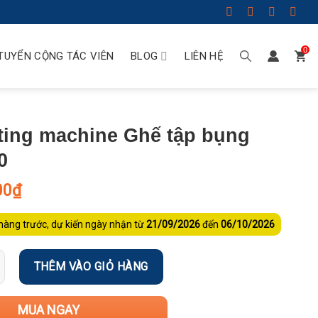
0
TUYỂN CỘNG TÁC VIÊN
BLOG
LIÊN HỆ
fting machine Ghế tập bụng
0
00
₫
hàng trước, dự kiến ngày nhận từ
21/09/2026
đến
06/10/2026
THÊM VÀO GIỎ HÀNG
MUA NGAY