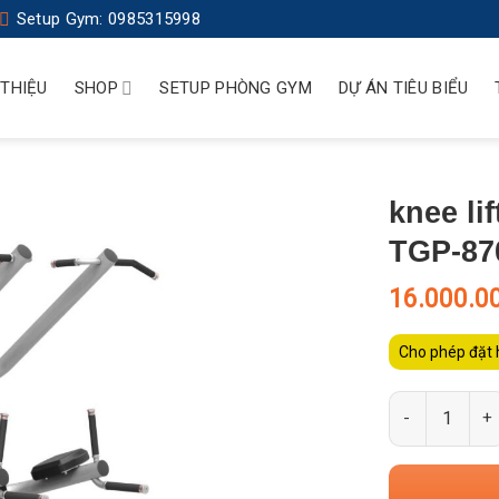
Setup Gym: 0985315998
 THIỆU
SHOP
SETUP PHÒNG GYM
DỰ ÁN TIÊU BIỂU
knee li
TGP-87
16.000.0
Cho phép đặt 
Số lượng