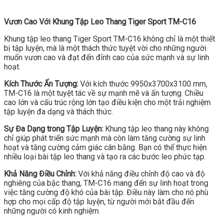
Vươn Cao Với Khung Tập Leo Thang Tiger Sport TM-C16
Khung tập leo thang Tiger Sport TM-C16 không chỉ là một thiết
bị tập luyện, mà là một thách thức tuyệt vời cho những người
muốn vươn cao và đạt đến đỉnh cao của sức mạnh và sự linh
hoạt.
Kích Thước Ấn Tượng:
Với kích thước 9950x3700x3100 mm,
TM-C16 là một tuyệt tác về sự mạnh mẽ và ấn tượng. Chiều
cao lớn và cấu trúc rộng lớn tạo điều kiện cho một trải nghiệm
tập luyện đa dạng và thách thức.
Sự Đa Dạng trong Tập Luyện:
Khung tập leo thang này không
chỉ giúp phát triển sức mạnh mà còn làm tăng cường sự linh
hoạt và tăng cường cảm giác cân bằng. Bạn có thể thực hiện
nhiều loại bài tập leo thang và tạo ra các bước leo phức tạp.
Khả Năng Điều Chỉnh:
Với khả năng điều chỉnh độ cao và độ
nghiêng của bậc thang, TM-C16 mang đến sự linh hoạt trong
việc tăng cường độ khó của bài tập. Điều này làm cho nó phù
hợp cho mọi cấp độ tập luyện, từ người mới bắt đầu đến
những người có kinh nghiệm.