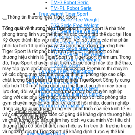
TM-G Robot Serie
TM-PL Robot Serie
Free weight Tiger Sport
Thông tin thương hiệu Tiger Sport
TGP Serie Free Weight
TGS Serie Free Weight
Tổng quát về thương hiệu TigerSport
Tiger Sport là nhà tiên
TGF Serie Free Weight
phong trong lĩnh vực thể thao và các cơ sở tập thể dục tại Hoa
TM Serie Free Weight
Kỳ được thành lập vào năm 1990. Với số lượng các nhà phân
TM-F Serie Free Weight
phối tại hơn 13 quốc gia và 25 năm hoạt động, thương hiệu
TM-FF Serie Free Weight
Tiger Sport là rất phổ biến trên thế giới.TigerSport có hai
TM-AN Serie Free Weight
thương hiệu chính là TigerSport và TigerSport Premium. Trong
TM-C Serie Free Weight
đó, TigerSport chuyên phát triển về các dòng máy tập thể thao,
TM-360 Serie
máy tập gym phổ thông. Còn TigerSport Premium thì chuyên
Tạ và phụ kiện Tiger Sport
về các dòng máy tập thể thao và thiết bị phòng tập cao cấp,
Thanh lý thiết bị phòng gym
chất lượng.
Sản phẩm từ thương hiệu TigerSport
Công ty cung
Hàng trưng bày thanh lý
cấp hơn 100 mặt hàng dụng cụ thể thao bao gồm máy trọng
Hàng trưng bày thanh lý Gym
lực đơn, đôi và đa chức năng, máy chạy bộ chuyên nghiệp
Hàng trưng bày thanh lý Cardio
cùng với các phụ kiện khác luôn thích hợp với các phòng tập
Hàng Mới Giá Sốc
gym chuyên nghiệp.Với thời kỳ kinh tế hội nhập, doanh nghiệp
Phụ kiện gym thanh lý
đóng vai trò quan trọng trong việc phát triển của nền kinh tế, vì
Setup Phòng Gym
vậy các doanh nghiệp luôn cố gắng để khẳng định thương hiệu
Dự án tiêu biểu
và chất lượng các sản phẩm hay dịch vụ của mình.Với tiêu chí
Tuyển Cộng Tác Viên
thương hiệu có sản phẩm, nhãn hiệu uy tín trên thị trường trong
Blog
và ngoài nước thì TigerSport đã khẳng định được vị thế khi
Kinh nghiệm đầu tư