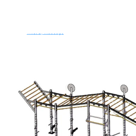
Ghế Tập Bụng
Ghế Tập Tạ
Dụng Cụ Tập Thể Lực
Tạ & Đòn tạ
Kệ để tạ
Thiết Bị Massage
Ghế Massage
Dụng cụ Massage
Spirit Serie
Cardio Spirit
Máy chạy bộ Spirit
Xe đạp tập Spirit
Xe đạp ngồi có tựa lưng Spirit
Máy trượt tuyết Spirit
Máy chèo thuyền Spirit
Máy tập phục hồi chức năng Spirit
Strength Spirit
SP3 Serie Strength Spirit
SP4 Serie Strength Spirit
Robot Spirit
Free weight Spirit
Tiger Sport Serie
Cardio Tiger Sport