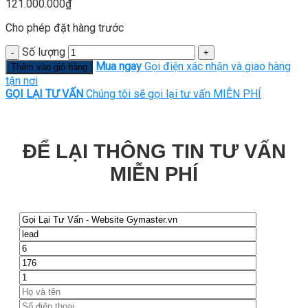
121.000.000
₫
Cho phép đặt hàng trước
Số lượng
Mua ngay
Gọi điện xác nhận và giao hàng
Thêm vào giỏ hàng
tận nơi
GỌI LẠI TƯ VẤN
Chúng tôi sẽ gọi lại tư vấn MIỄN PHÍ
ĐỂ LẠI THÔNG TIN TƯ VẤN
MIỄN PHÍ