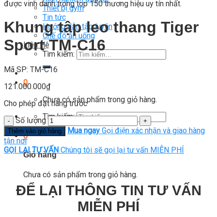
được vinh danh trong top 150 thương hiệu uy tín nhất.
Thiết bị gym
Tin tức
Khung tập leo thang Tiger
Hướng dẫn tập luyện
Chế độ ăn uống
Sport TM-C16
Liên Hệ
Tìm kiếm:
Mã SP: TM-C16
0
121.000.000
₫
Chưa có sản phẩm trong giỏ hàng.
Cho phép đặt hàng trước
Tìm kiếm:
Số lượng
Mua ngay
Gọi điện xác nhận và giao hàng
Thêm vào giỏ hàng
0
tận nơi
GỌI LẠI TƯ VẤN
Chúng tôi sẽ gọi lại tư vấn MIỄN PHÍ
Giỏ hàng
Chưa có sản phẩm trong giỏ hàng.
ĐỂ LẠI THÔNG TIN TƯ VẤN
MIỄN PHÍ