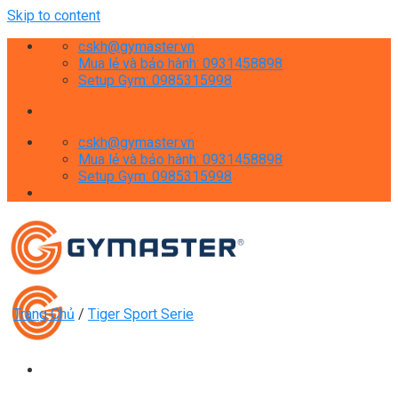
Skip to content
cskh@gymaster.vn
Mua lẻ và bảo hành: 0931458898
Setup Gym: 0985315998
cskh@gymaster.vn
Mua lẻ và bảo hành: 0931458898
Setup Gym: 0985315998
Trang Chủ
/
Tiger Sport Serie