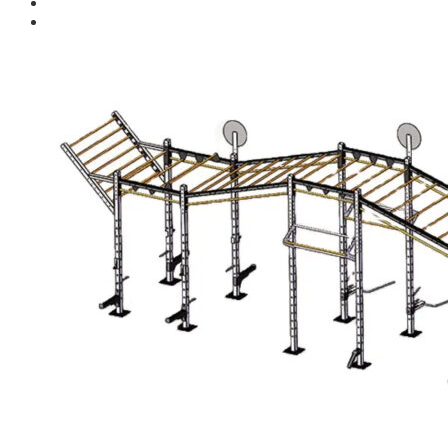
Giới thiệu
Shop
Giàn Tạ Đa Năng
Máy Chạy Bộ
Xe Đạp Tập Thể Dục
Máy Tập Thể Dục ( Cardio )
Máy Chạy Bộ
Xe Đạp Tập Thể Dục
Xe đạp ngồi có tựa lưng
Máy Trượt Tuyết
Máy Chèo Thuyền
Máy Leo Cầu Thang
Máy Rung Bụng
Máy tập phục hồi chức năng
Thiết Bị Phòng Gym chuyên dụng
Máy Khối Tập Với Cáp
Máy khối đa năng
Robot
Ghế Tập Đa Năng
Khung Tập Tạ Rời
Dàn Tập Thể Lực 360
Máy tập Home Gym
Dụng Cụ Tập Gym
Giàn Tạ Đa Năng