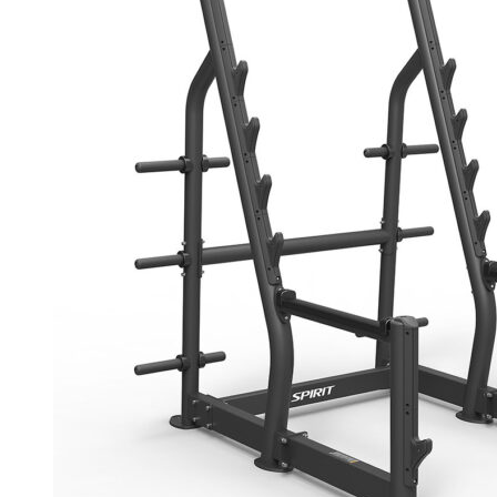
Giàn Tạ Đa Năng
Máy Chạy Bộ
Xe Đạp Tập Thể Dục
Máy Tập Thể Dục ( Cardio )
Máy Chạy Bộ
Xe Đạp Tập Thể Dục
Xe đạp ngồi có tựa lưng
Máy Trượt Tuyết
Máy Chèo Thuyền
Máy Leo Cầu Thang
Máy Rung Bụng
Máy tập phục hồi chức năng
Thiết Bị Phòng Gym chuyên dụng
Máy Khối Tập Với Cáp
Máy khối đa năng
Robot
Ghế Tập Đa Năng
Khung Tập Tạ Rời
Dàn Tập Thể Lực 360
Máy tập Home Gym
Dụng Cụ Tập Gym
Giàn Tạ Đa Năng
Ghế Tập Bụng