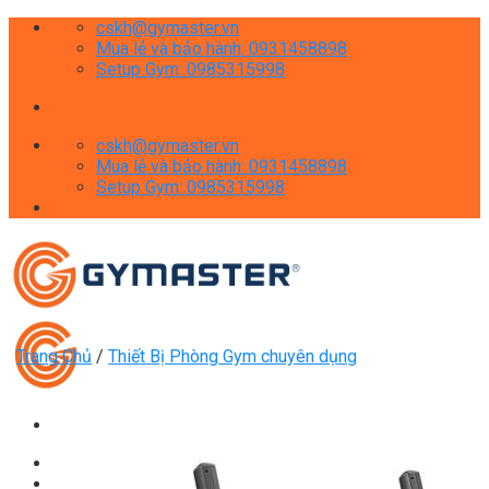
Skip
cskh@gymaster.vn
to
Mua lẻ và bảo hành: 0931458898
content
Setup Gym: 0985315998
cskh@gymaster.vn
Mua lẻ và bảo hành: 0931458898
Setup Gym: 0985315998
Trang Chủ
/
Thiết Bị Phòng Gym chuyên dụng
Giới thiệu
Shop