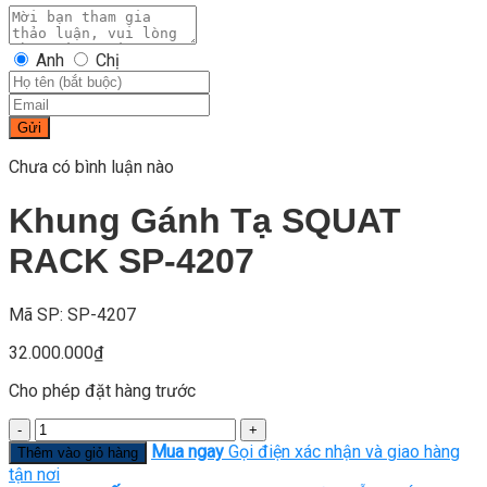
Anh
Chị
Gửi
Chưa có bình luận nào
Khung Gánh Tạ SQUAT
RACK SP-4207
Mã SP: SP-4207
32.000.000
₫
Cho phép đặt hàng trước
Số
lượng
Mua ngay
Gọi điện xác nhận và giao hàng
Thêm vào giỏ hàng
tận nơi