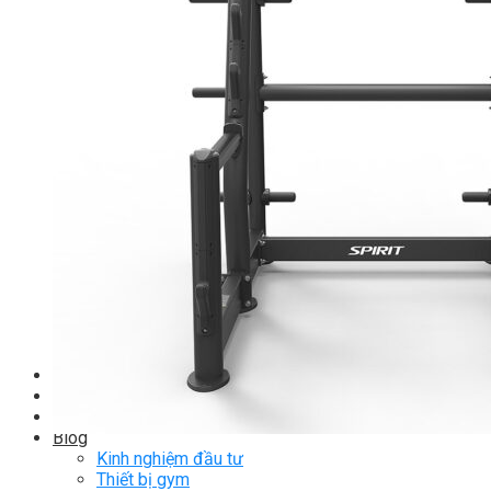
TM-PL Robot Serie
Free weight Tiger Sport
TGP Serie Free Weight
TGS Serie Free Weight
TGF Serie Free Weight
TM Serie Free Weight
TM-F Serie Free Weight
TM-FF Serie Free Weight
TM-AN Serie Free Weight
TM-C Serie Free Weight
TM-360 Serie
Tạ và phụ kiện Tiger Sport
Thanh lý thiết bị phòng gym
Hàng trưng bày thanh lý
Hàng trưng bày thanh lý Gym
Hàng trưng bày thanh lý Cardio
Hàng Mới Giá Sốc
Phụ kiện gym thanh lý
Setup Phòng Gym
Dự án tiêu biểu
Tuyển Cộng Tác Viên
Blog
Kinh nghiệm đầu tư
Thiết bị gym