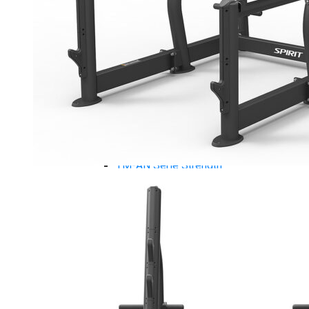
Xe đạp ngồi có tựa lưng Tiger Sport
Máy trượt tuyết Tiger Sport
Máy chèo thuyền Tiger Sport
Strength Tiger Sport
TGP Serie Strength
TGP 20 Serie Strength
TGS Serie Strength
TGF Serie Strength
TM Serie Strength
TM-FB Serie Strength
TM-FD Serie Strength
TM-C Serie Strength
TM-AN Serie Strength
TM-FH Serie Strength
TM-FS Serie Strength
TM-FD Serie Strength
TM-FM Serie Strengh
TM-F Serie Strength
Robot Tiger Sport
TGP Serie Robot
TM-C Robot Serie
TM-H Robot Serie
TM-G Robot Serie