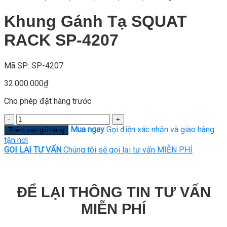
Khung Gánh Tạ SQUAT
RACK SP-4207
Mã SP: SP-4207
32.000.000
₫
Cho phép đặt hàng trước
Số
lượng
Mua ngay
Gọi điện xác nhận và giao hàng
Thêm vào giỏ hàng
tận nơi
GỌI LẠI TƯ VẤN
Chúng tôi sẽ gọi lại tư vấn MIỄN PHÍ
ĐỂ LẠI THÔNG TIN TƯ VẤN
MIỄN PHÍ