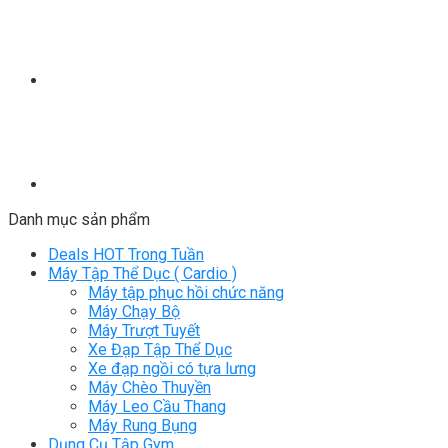
Danh mục sản phẩm
Deals HOT Trong Tuần
Máy Tập Thể Dục ( Cardio )
Máy tập phục hồi chức năng
Máy Chạy Bộ
Máy Trượt Tuyết
Xe Đạp Tập Thể Dục
Xe đạp ngồi có tựa lưng
Máy Chèo Thuyền
Máy Leo Cầu Thang
Máy Rung Bụng
Dụng Cụ Tập Gym