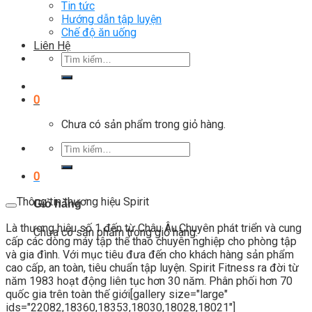
Tin tức
Hướng dẫn tập luyện
Chế độ ăn uống
Liên Hệ
Tìm
kiếm:
0
Chưa có sản phẩm trong giỏ hàng.
Tìm
kiếm:
0
Thông tin thương hiệu Spirit
Giỏ hàng
Là thương hiệu số 1 đến từ Châu Âu.Chuyên phát triển và cung
Chưa có sản phẩm trong giỏ hàng.
cấp các dòng máy tập thể thao chuyên nghiệp cho phòng tập
và gia đình. Với mục tiêu đưa đến cho khách hàng sản phẩm
cao cấp, an toàn, tiêu chuẩn tập luyện. Spirit Fitness ra đời từ
năm 1983 hoạt động liên tục hơn 30 năm. Phân phối hơn 70
quốc gia trên toàn thế giới[gallery size="large"
ids="22082,18360,18353,18030,18028,18021"]