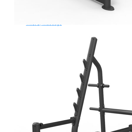
Ghế Tập Tạ
Dụng Cụ Tập Thể Lực
Tạ & Đòn tạ
Kệ để tạ
Thiết Bị Massage
Ghế Massage
Dụng cụ Massage
Spirit Serie
Cardio Spirit
Máy chạy bộ Spirit
Xe đạp tập Spirit
Xe đạp ngồi có tựa lưng Spirit
Máy trượt tuyết Spirit
Máy chèo thuyền Spirit
Máy tập phục hồi chức năng Spirit
Strength Spirit
SP3 Serie Strength Spirit
SP4 Serie Strength Spirit
Robot Spirit
Free weight Spirit
Tiger Sport Serie
Cardio Tiger Sport
Máy chạy bộ Tiger Sport
Xe đạp tập Tiger Sport