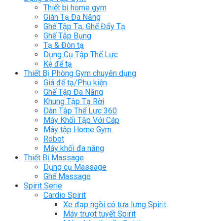
Thiết bị home gym
Giàn Tạ Đa Năng
Ghế Tập Tạ, Ghế Đẩy Tạ
Ghế Tập Bụng
Tạ & Đòn tạ
Dụng Cụ Tập Thể Lực
Kệ để tạ
Thiết Bị Phòng Gym chuyên dụng
Giá để tạ/Phụ kiện
Ghế Tập Đa Năng
Khung Tập Tạ Rời
Dàn Tập Thể Lực 360
Máy Khối Tập Với Cáp
Máy tập Home Gym
Robot
Máy khối đa năng
Thiết Bị Massage
Dụng cụ Massage
Ghế Massage
Spirit Serie
Cardio Spirit
Xe đạp ngồi có tựa lưng Spirit
Máy trượt tuyết Spirit