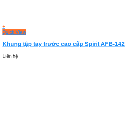
+
Quick View
Khung tập tay trước cao cấp Spirit AFB-142
Liên hệ