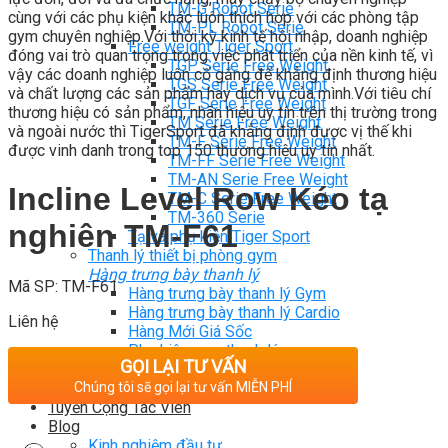
TM-G Robot Serie
cùng với các phụ kiện khác luôn thích hợp với các phòng tập
TM-PL Robot Serie
gym chuyên nghiệp.Với thời kỳ kinh tế hội nhập, doanh nghiệp
Free weight Tiger Sport
đóng vai trò quan trọng trong việc phát triển của nền kinh tế, vì
TGP Serie Free Weight
vậy các doanh nghiệp luôn cố gắng để khẳng định thương hiệu
TGS Serie Free Weight
và chất lượng các sản phẩm hay dịch vụ của mình.Với tiêu chí
TGF Serie Free Weight
thương hiệu có sản phẩm, nhãn hiệu uy tín trên thị trường trong
TM Serie Free Weight
và ngoài nước thì TigerSport đã khẳng định được vị thế khi
TM-F Serie Free Weight
được vinh danh trong top 150 thương hiệu uy tín nhất.
TM-FF Serie Free Weight
TM-AN Serie Free Weight
Incline Level Row Kéo tạ
TM-C Serie Free Weight
TM-360 Serie
nghiên TM-F61
Tạ và phụ kiện Tiger Sport
Thanh lý thiết bị phòng gym
Hàng trưng bày thanh lý
Mã SP: TM-F61
Hàng trưng bày thanh lý Gym
Hàng trưng bày thanh lý Cardio
Liên hệ
Hàng Mới Giá Sốc
Phụ kiện gym thanh lý
GỌI LẠI TƯ VẤN
Setup Phòng Gym
Chúng tôi sẽ gọi lại tư vấn MIỄN PHÍ
Dự án tiêu biểu
Tuyển Cộng Tác Viên
Blog
Kinh nghiệm đầu tư