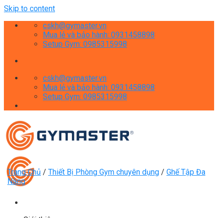
Skip to content
cskh@gymaster.vn
Mua lẻ và bảo hành: 0931458898
Setup Gym: 0985315998
cskh@gymaster.vn
Mua lẻ và bảo hành: 0931458898
Setup Gym: 0985315998
Trang Chủ
/
Thiết Bị Phòng Gym chuyên dụng
/
Ghế Tập Đa
Năng