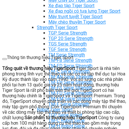
Máy chạy bộ Tiger Sport
Xe đạp tập Tiger Sport
Xe đạp ngồi có tựa lưng Tiger Sport
Máy trượt tuyết Tiger Sport
Máy chèo thuyền Tiger Sport
Strength Tiger Sport
TGP Serie Strength
TGP 20 Serie Strength
TGS Serie Strength
TGF Serie Strength
TM Serie Strength
Thông tin thương hiệu Tiger Sport
TM-FB Serie Strength
TM-FD Serie Strength
Tổng quát về thương hiệu TigerSport
Tiger Sport là nhà tiên
TM-C Serie Strength
phong trong lĩnh vực thể thao và các cơ sở tập thể dục tại Hoa
TM-AN Serie Strength
Kỳ được thành lập vào năm 1990. Với số lượng các nhà phân
TM-FH Serie Strength
phối tại hơn 13 quốc gia và 25 năm hoạt động, thương hiệu
TM-FS Serie Strength
Tiger Sport là rất phổ biến trên thế giới.TigerSport có hai
TM-FD Serie Strength
thương hiệu chính là TigerSport và TigerSport Premium. Trong
TM-FM Serie Strengh
đó, TigerSport chuyên phát triển về các dòng máy tập thể thao,
TM-F Serie Strength
máy tập gym phổ thông. Còn TigerSport Premium thì chuyên
Robot Tiger Sport
về các dòng máy tập thể thao và thiết bị phòng tập cao cấp,
TGP Serie Robot
chất lượng.
Sản phẩm từ thương hiệu TigerSport
Công ty cung
TM-C Robot Serie
cấp hơn 100 mặt hàng dụng cụ thể thao bao gồm máy trọng
TM-H Robot Serie
lực đơn, đôi và đa chức năng, máy chạy bộ chuyên nghiệp