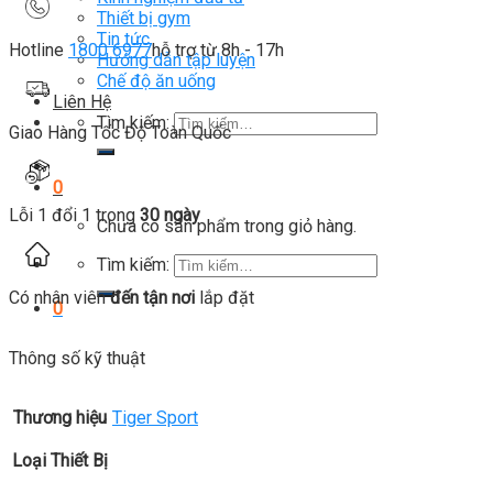
Thiết bị gym
Tin tức
Hotline
1800 6977
hỗ trợ từ 8h - 17h
Hướng dẫn tập luyện
Chế độ ăn uống
Liên Hệ
Tìm kiếm:
Giao Hàng Tốc Độ Toàn Quốc
0
Lỗi 1 đổi 1 trong
30 ngày
Chưa có sản phẩm trong giỏ hàng.
Tìm kiếm:
Có nhân viên
đến tận nơi
lắp đặt
0
Thông số kỹ thuật
Thương hiệu
Tiger Sport
Loại Thiết Bị