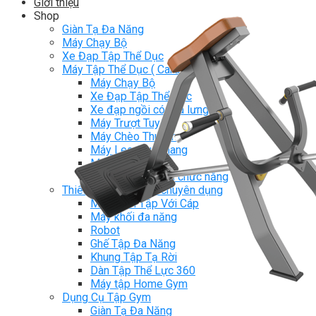
Giới thiệu
Shop
Giàn Tạ Đa Năng
Máy Chạy Bộ
Xe Đạp Tập Thể Dục
Máy Tập Thể Dục ( Cardio )
Máy Chạy Bộ
Xe Đạp Tập Thể Dục
Xe đạp ngồi có tựa lưng
Máy Trượt Tuyết
Máy Chèo Thuyền
Máy Leo Cầu Thang
Máy Rung Bụng
Máy tập phục hồi chức năng
Thiết Bị Phòng Gym chuyên dụng
Máy Khối Tập Với Cáp
Máy khối đa năng
Robot
Ghế Tập Đa Năng
Khung Tập Tạ Rời
Dàn Tập Thể Lực 360
Máy tập Home Gym
Dụng Cụ Tập Gym
Giàn Tạ Đa Năng