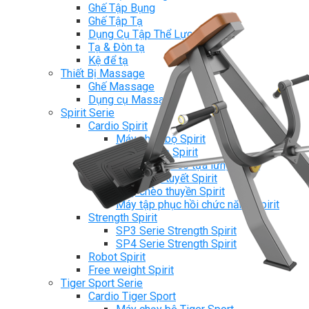
Ghế Tập Bụng
Ghế Tập Tạ
Dụng Cụ Tập Thể Lực
Tạ & Đòn tạ
Kệ để tạ
Thiết Bị Massage
Ghế Massage
Dụng cụ Massage
Spirit Serie
Cardio Spirit
Máy chạy bộ Spirit
Xe đạp tập Spirit
Xe đạp ngồi có tựa lưng Spirit
Máy trượt tuyết Spirit
Máy chèo thuyền Spirit
Máy tập phục hồi chức năng Spirit
Strength Spirit
SP3 Serie Strength Spirit
SP4 Serie Strength Spirit
Robot Spirit
Free weight Spirit
Tiger Sport Serie
Cardio Tiger Sport