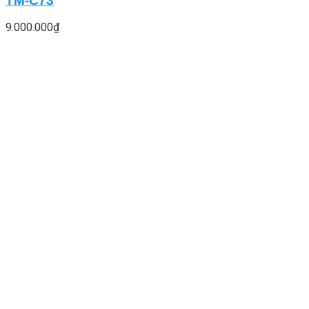
TM-C73
9.000.000
₫