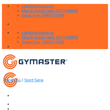
Skip
cskh@gymaster.vn
to
Mua lẻ và bảo hành: 0931458898
content
Setup Gym: 0985315998
cskh@gymaster.vn
Mua lẻ và bảo hành: 0931458898
Setup Gym: 0985315998
Trang Chủ
/
Spirit Serie
Giới thiệu
Shop