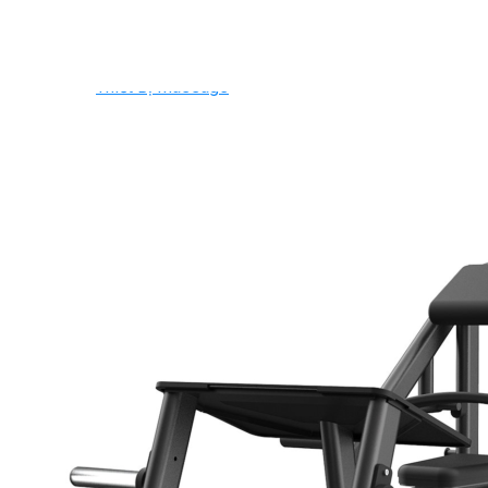
Ghế Tập Tạ
Dụng Cụ Tập Thể Lực
Tạ & Đòn tạ
Kệ để tạ
Thiết Bị Massage
Ghế Massage
Dụng cụ Massage
Spirit Serie
Cardio Spirit
Máy chạy bộ Spirit
Xe đạp tập Spirit
Xe đạp ngồi có tựa lưng Spirit
Máy trượt tuyết Spirit
Máy chèo thuyền Spirit
Máy tập phục hồi chức năng Spirit
Strength Spirit
SP3 Serie Strength Spirit
SP4 Serie Strength Spirit
Robot Spirit
Free weight Spirit
Tiger Sport Serie
Cardio Tiger Sport
Máy chạy bộ Tiger Sport
Xe đạp tập Tiger Sport