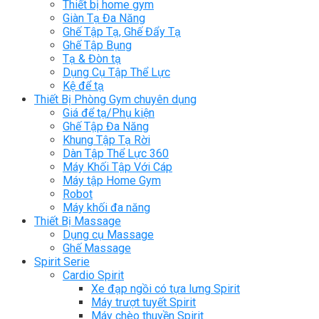
Thiết bị home gym
Giàn Tạ Đa Năng
Ghế Tập Tạ, Ghế Đẩy Tạ
Ghế Tập Bụng
Tạ & Đòn tạ
Dụng Cụ Tập Thể Lực
Kệ để tạ
Thiết Bị Phòng Gym chuyên dụng
Giá để tạ/Phụ kiện
Ghế Tập Đa Năng
Khung Tập Tạ Rời
Dàn Tập Thể Lực 360
Máy Khối Tập Với Cáp
Máy tập Home Gym
Robot
Máy khối đa năng
Thiết Bị Massage
Dụng cụ Massage
Ghế Massage
Spirit Serie
Cardio Spirit
Xe đạp ngồi có tựa lưng Spirit
Máy trượt tuyết Spirit
Máy chèo thuyền Spirit