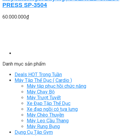
PRESS SP-3504
60.000.000
₫
Danh mục sản phẩm
Deals HOT Trong Tuần
Máy Tập Thể Dục ( Cardio )
Máy tập phục hồi chức năng
Máy Chạy Bộ
Máy Trượt Tuyết
Xe Đạp Tập Thể Dục
Xe đạp ngồi có tựa lưng
Máy Chèo Thuyền
Máy Leo Cầu Thang
Máy Rung Bụng
Dụng Cụ Tập Gym