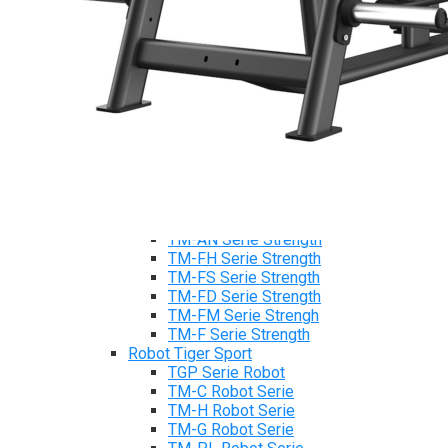
Xe đạp ngồi có tựa lưng Tiger Sport
Máy trượt tuyết Tiger Sport
Máy chèo thuyền Tiger Sport
Strength Tiger Sport
TGP Serie Strength
TGP 20 Serie Strength
TGS Serie Strength
TGF Serie Strength
TM Serie Strength
TM-FB Serie Strength
TM-FD Serie Strength
TM-C Serie Strength
TM-AN Serie Strength
TM-FH Serie Strength
TM-FS Serie Strength
TM-FD Serie Strength
TM-FM Serie Strengh
TM-F Serie Strength
Robot Tiger Sport
TGP Serie Robot
TM-C Robot Serie
TM-H Robot Serie
TM-G Robot Serie