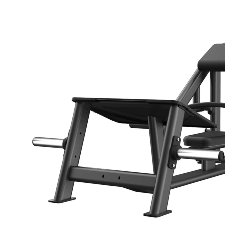
Giàn Tạ Đa Năng
Máy Chạy Bộ
Xe Đạp Tập Thể Dục
Máy Tập Thể Dục ( Cardio )
Máy Chạy Bộ
Xe Đạp Tập Thể Dục
Xe đạp ngồi có tựa lưng
Máy Trượt Tuyết
Máy Chèo Thuyền
Máy Leo Cầu Thang
Máy Rung Bụng
Máy tập phục hồi chức năng
Thiết Bị Phòng Gym chuyên dụng
Máy Khối Tập Với Cáp
Máy khối đa năng
Robot
Ghế Tập Đa Năng
Khung Tập Tạ Rời
Dàn Tập Thể Lực 360
Máy tập Home Gym
Dụng Cụ Tập Gym
Giàn Tạ Đa Năng
Ghế Tập Bụng