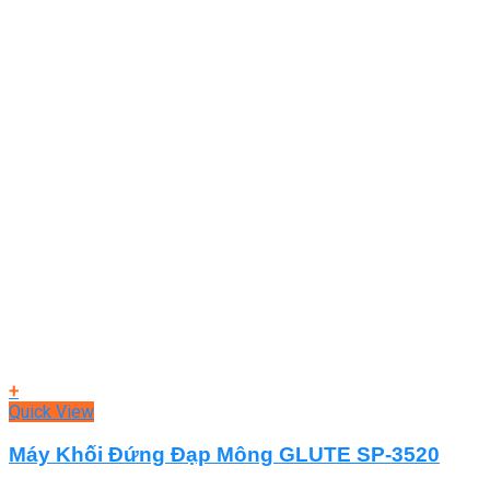
+
Quick View
Máy Khối Đứng Đạp Mông GLUTE SP-3520